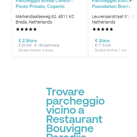
Parcheggio Breda Centro -
Parcheggio Elisabet
Posto Privato, Coperto
Foundation Breda
Markendaalseweg 62, 4811 KC
Leuvenaarstraat 91, 48
Breda, Netherlands
Netherlands
★
★
★
★
★
★
★
★
★
★
€ 2.5/ora
€ 2/ora
€ 20/24h · € 130/settimana
€ 17.5/24h
Durata minima: 4 hours
Durata minima: 1 ora
Trovare
parcheggio
vicino a
Restaurant
Bouvigne