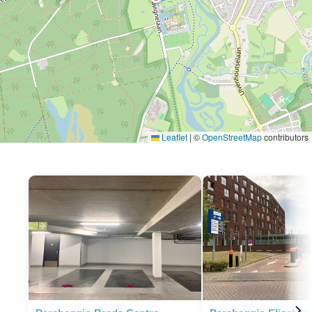
Leaflet
|
©
OpenStreetMap
contributors