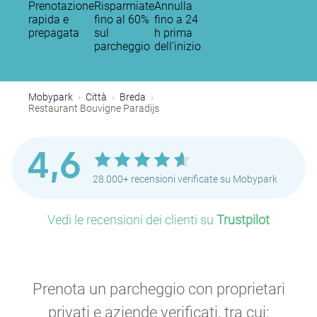
Prenotazione
Risparmiate
Annulla
rapida e
fino al 60%
fino a 24
prepagata
sul
h prima
parcheggio
dell’inizio
Mobypark
Città
Breda
Restaurant Bouvigne Paradijs
4,6
28.000+ recensioni verificate su Mobypark
P
Vedi le recensioni dei clienti su
Trustpilot
P
Prenota un parcheggio con proprietari
P
privati e aziende verificati, tra cui: