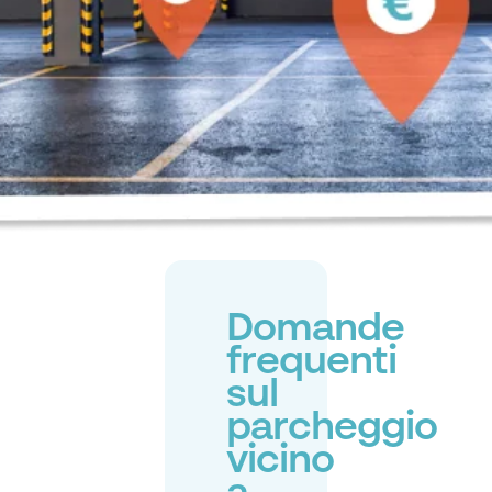
Domande
frequenti
sul
parcheggio
vicino