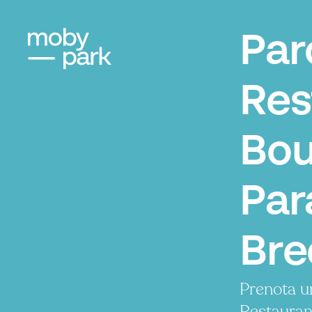
Par
Res
Bou
Par
Bre
Prenota u
Restauran