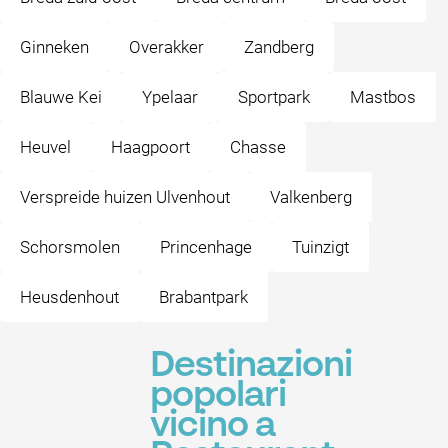
Ginneken
Overakker
Zandberg
Blauwe Kei
Ypelaar
Sportpark
Mastbos
Heuvel
Haagpoort
Chasse
Verspreide huizen Ulvenhout
Valkenberg
Schorsmolen
Princenhage
Tuinzigt
Heusdenhout
Brabantpark
Destinazioni
popolari
vicino a