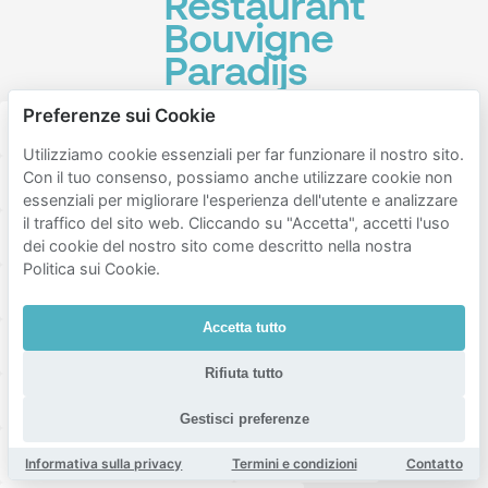
Restaurant
Bouvigne
Paradijs
Preferenze sui Cookie
Speelbos Mastbos
Ginnekenmarkt
Utilizziamo cookie essenziali per far funzionare il nostro sito.
Con il tuo consenso, possiamo anche utilizzare cookie non
Restaurant de Boschwachter in 't Mastbos
essenziali per migliorare l'esperienza dell'utente e analizzare
il traffico del sito web. Cliccando su "Accetta", accetti l'uso
Graaf Hendrik III Plein
Van Sonsbeeck park
dei cookie del nostro sito come descritto nella nostra
Politica sui Cookie.
Porta Sud
Restaurant Red Apple
Accetta tutto
Brasserie Bardot Breda
MEZZ Breda
Rifiuta tutto
Amphia ziekenhuis
Van Coothplein
Gestisci preferenze
Turks Restaurant Lades
Loetje Breda
Informativa sulla privacy
Termini e condizioni
Contatto