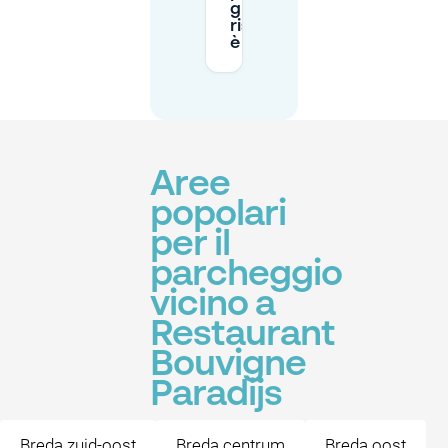
gratuito al
ristorante
è pieno?
Aree
popolari
per il
parcheggio
vicino a
Restaurant
Bouvigne
Paradijs
Breda zuid-oost
Breda centrum
Breda oost