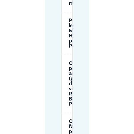
mezzanotte?
Posso parcheggiare lungo
le strade vicino al
Mastbos (come
Huisdreef/Bouvignedreef)
per il Restaurant Bouvigne
Paradijs?
C'è un
parcheggio
accessibile
(per
disabili)
vicino al
Restaurant
Bouvigne
Paradijs?
Cosa devo
fare se il
parcheggio