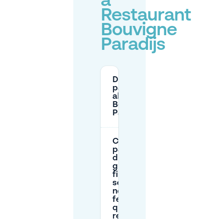
a
Restaurant
Bouvigne
Paradijs
Dove posso
parcheggiare
al Restaurant
Bouvigne
Paradijs?
C'è un
parcheggio
di scambio
gratuito nei
fine
settimana o
nei giorni
festivi, e
qual è la
regola della