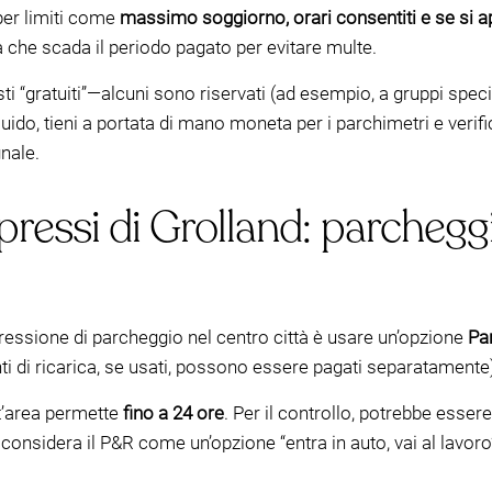
 per limiti come
massimo soggiorno, orari consentiti e se si 
ma che scada il periodo pagato per evitare multe.
ti “gratuiti”—alcuni sono riservati (ad esempio, a gruppi specific
ido, tieni a portata di mano moneta per i parchimetri e verific
nale.
pressi di Grolland: parcheggia
ressione di parcheggio nel centro città è usare un’opzione
Pa
nti di ricarica, se usati, possono essere pagati separatament
st’area permette
fino a 24 ore
. Per il controllo, potrebbe esse
, considera il P&R come un’opzione “entra in auto, vai al lavor