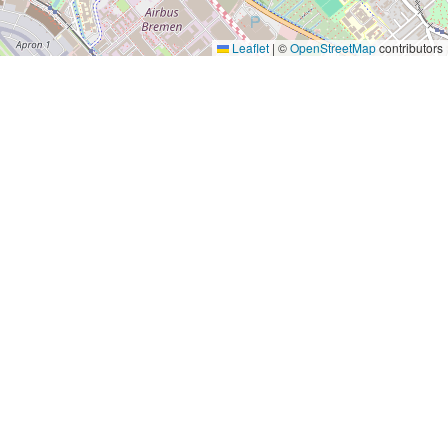
Leaflet
|
©
OpenStreetMap
contributors