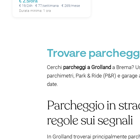
€ 2.5/ora
€ 19/24h · € 77/settimana · € 269/mese
Durata minima: 1 ora
Trovare parcheggi
Cerchi
parcheggi a Grolland
a Brema? Usa
parchimetri, Park & Ride (P&R) e garage 
date.
Parcheggio in stra
regole sui segnali
In Grolland troverai principalmente parc