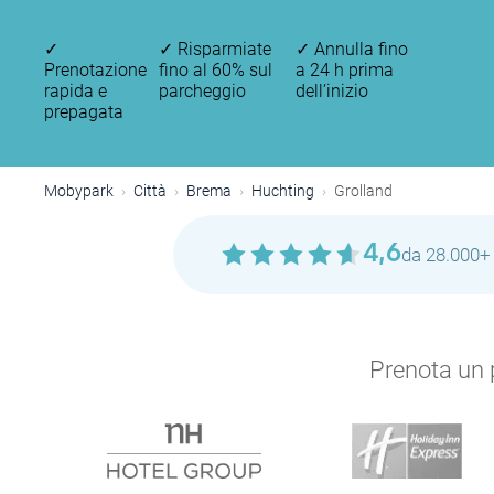
✓
✓
Risparmiate
✓
Annulla fino
Prenotazione
fino al 60% sul
a 24 h prima
rapida e
parcheggio
dell’inizio
prepagata
Mobypark
Città
Brema
Huchting
Grolland
4,6
da 28.000+ 
Prenota un p