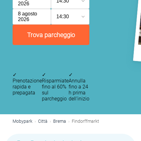
14:30
2026
8 agosto
14:30
2026
Trova parcheggio
✓
✓
✓
Prenotazione
Risparmiate
Annulla
rapida e
fino al 60%
fino a 24
prepagata
sul
h prima
parcheggio
dell’inizio
Mobypark
Città
Brema
Findorffmarkt