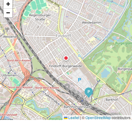
+
−
P
Leaflet
|
©
OpenStreetMap
contributors