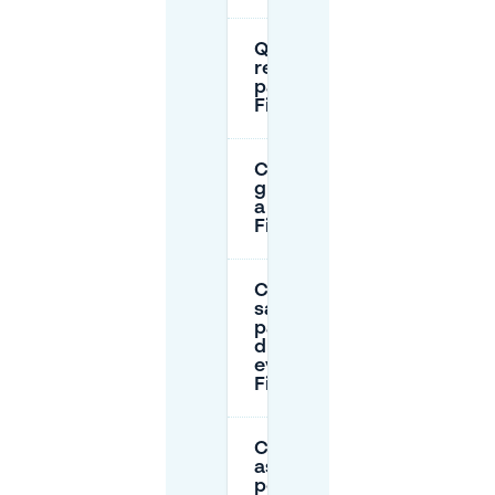
Quali sono le
restrizioni di
parcheggio a
Findorffmarkt?
C'è parcheggio
gratuito vicino
a
Findorffmarkt?
Cosa devo
sapere sul
parcheggio
durante gli
eventi a
Findorffmarkt?
Come posso
assicurarmi un
posto auto a