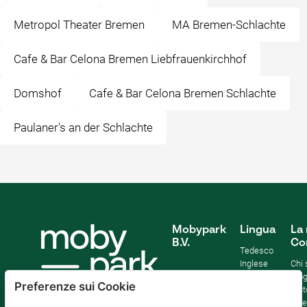
Metropol Theater Bremen
MA Bremen-Schlachte
Cafe & Bar Celona Bremen Liebfrauenkirchhof
Domshof
Cafe & Bar Celona Bremen Schlachte
Paulaner's an der Schlachte
Mobypark
Lingua
La 
B.V.
Co
Tedesco
Inglese
Chi
Spagnolo
Blo
Preferenze sui Cookie
Francia
Aiut
Italian
Offe