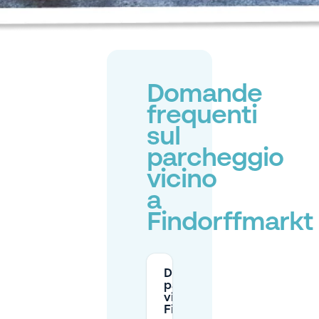
Domande
frequenti
sul
parcheggio
vicino
a
Findorffmarkt
Dove posso
parcheggiare
vicino a
Findorffmarkt?