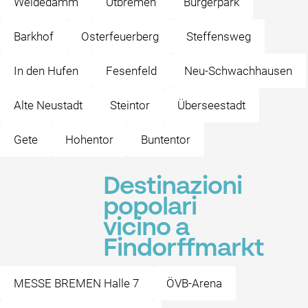
Weidedamm
Utbremen
Bürgerpark
Barkhof
Osterfeuerberg
Steffensweg
In den Hufen
Fesenfeld
Neu-Schwachhausen
Alte Neustadt
Steintor
Überseestadt
Gete
Hohentor
Buntentor
Destinazioni
popolari
vicino a
Findorffmarkt
MESSE BREMEN Halle 7
ÖVB-Arena