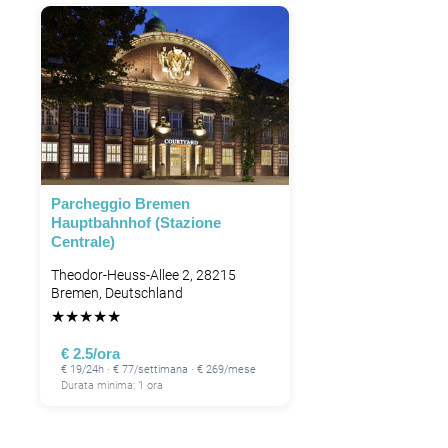
Parcheggio Bremen
Hauptbahnhof (Stazione
Centrale)
Theodor-Heuss-Allee 2, 28215
Bremen, Deutschland
★
★
★
★
★
€ 2.5/ora
€ 19/24h · € 77/settimana · € 269/mese
Durata minima: 1 ora