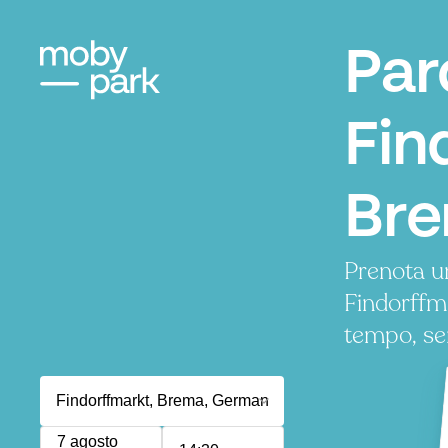
Par
Fin
Br
Prenota u
Findorffm
tempo, se
7 agosto