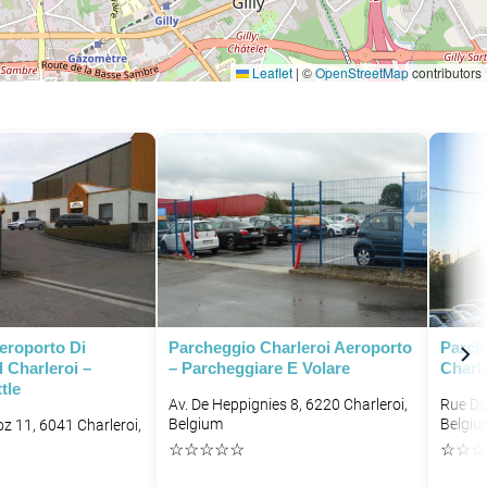
Leaflet
|
©
OpenStreetMap
contributors
eroporto Di
Parcheggio Charleroi Aeroporto
Parch
 Charleroi –
– Parcheggiare E Volare
Charl
tle
Av. De Heppignies 8, 6220 Charleroi,
Rue De
Belgium
Belgiu
z 11, 6041 Charleroi,
☆
☆
☆
☆
☆
☆
☆
☆