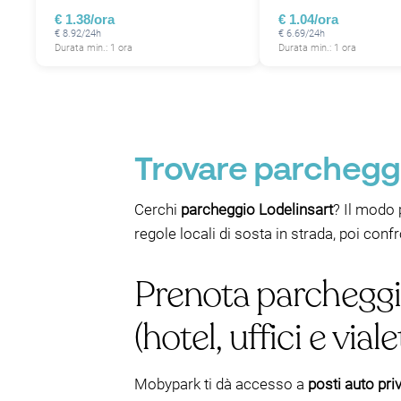
€ 1.38/ora
€ 1.04/ora
€ 8.92/24h
€ 6.69/24h
Durata min.: 1 ora
Durata min.: 1 ora
Trovare parcheggio
Cerchi
parcheggio Lodelinsart
? Il modo 
regole locali di sosta in strada, poi con
Prenota parcheggi
(hotel, uffici e viale
Mobypark ti dà accesso a
posti auto priv