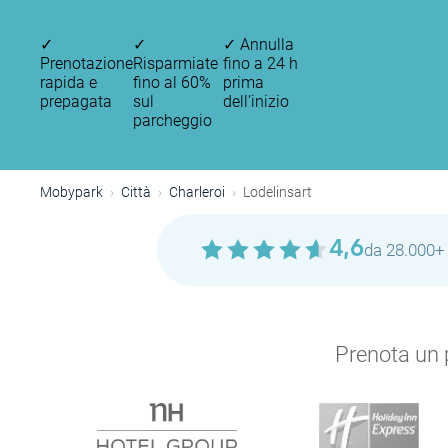
✓
✓
✓
Annulla
Prenotazione
Risparmiate
fino a 24 h
rapida e
fino al 60%
prima
prepagata
sul
dell’inizio
parcheggio
Mobypark
Città
Charleroi
Lodelinsart
4,6
da 28.000+ 
Prenota un p