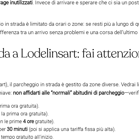
age inutilizzati
. Invece di arrivare e sperare che ci sia un post
in strada è limitato da orari o zone: se resti più a lungo di 
fferenza tra un arrivo senza problemi e una corsa dell’ultimo
a a Lodelinsart: fai attenzion
t), il parcheggio in strada è gestito da zone diverse. Vedrai li
chiave:
non affidarti alle “normali” abitudini di parcheggio
—verif
rima ora gratuita).
la prima ora gratuita).
n le prime
4 ore
gratuite).
 per
30 minuti
(poi si applica una tariffa fissa più alta).
 tempo gratuito all’inizio.