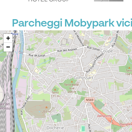
Parcheggi Mobypark vici
+
−