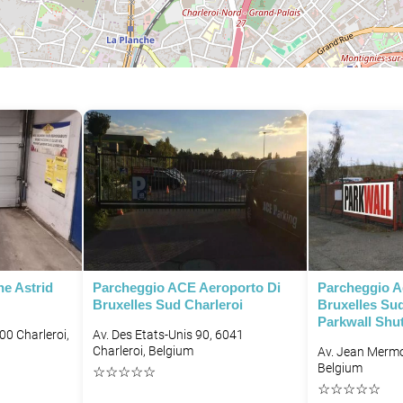
P
P
ne Astrid
Parcheggio ACE Aeroporto Di
Parcheggio A
Bruxelles Sud Charleroi
Bruxelles Sud
Parkwall Shut
00 Charleroi,
Av. Des Etats-Unis 90, 6041
Charleroi, Belgium
Av. Jean Mermo
Belgium
☆
☆
☆
☆
☆
☆
☆
☆
☆
☆