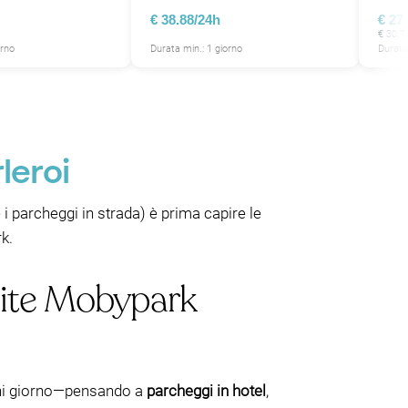
€ 38.88/24h
€ 27
€ 30.7
orno
Durata min.: 1 giorno
Durata
leroi
i parcheggi in strada) è prima capire le
k.
mite Mobypark
gni giorno—pensando a
parcheggi in hotel
,