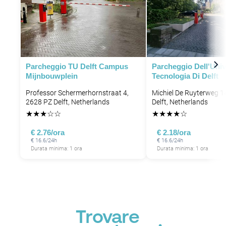
Parcheggio TU Delft Campus
Parcheggio Dell'Univ
Mijnbouwplein
Tecnologia Di Delft
Professor Schermerhornstraat 4,
Michiel De Ruyterweg 1
2628 PZ Delft, Netherlands
Delft, Netherlands
★
★
★
☆
☆
★
★
★
★
☆
€ 2.76/ora
€ 2.18/ora
€ 16.6/24h
€ 16.6/24h
Durata minima: 1 ora
Durata minima: 1 ora
Trovare