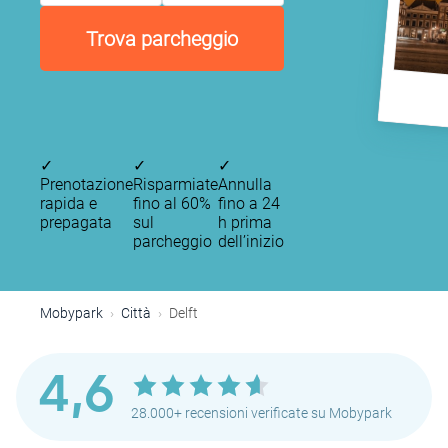
Trova parcheggio
✓
✓
✓
Prenotazione
Risparmiate
Annulla
rapida e
fino al 60%
fino a 24
prepagata
sul
h prima
parcheggio
dell’inizio
Mobypark
Città
Delft
P
P
4,6
P
28.000+ recensioni verificate su Mobypark
P