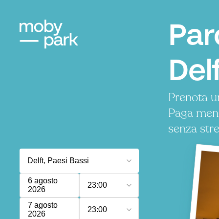
Par
Del
Prenota u
Paga meno
senza stre
6 agosto
23:00
2026
7 agosto
23:00
2026