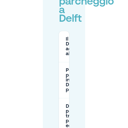
parcheggio
a
Delft
Il centro di
Delft è
accessibile
alle auto?
Posso
parcheggiare
in strada a
Delft senza
permesso?
Dove
posso
trovare
parcheggi
economici