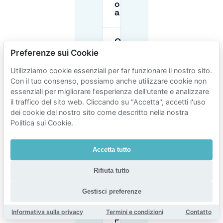
o gratuiti
a Delft?
Quali sono i
prezzi del
Preferenze sui Cookie
parcheggio
a Delft?
Utilizziamo cookie essenziali per far funzionare il nostro sito.
Con il tuo consenso, possiamo anche utilizzare cookie non
essenziali per migliorare l'esperienza dell'utente e analizzare
Cosa
il traffico del sito web. Cliccando su "Accetta", accetti l'uso
succede
dei cookie del nostro sito come descritto nella nostra
se
ricevo
Politica sui Cookie.
una
multa a
Delft?
Accetta tutto
Rifiuta tutto
Come
posso
Gestisci preferenze
evitare lo
stress da
multa per il
Informativa sulla privacy
Termini e condizioni
Contatto
parcheggio