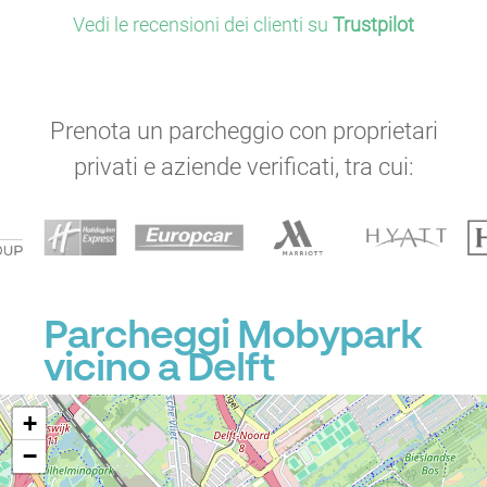
P
Vedi le recensioni dei clienti su
Trustpilot
P
P
P
Prenota un parcheggio con proprietari
privati e aziende verificati, tra cui:
P
P
P
Parcheggi Mobypark
P
vicino a Delft
+
−