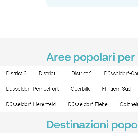
Aree popolari per 
District 3
District 1
District 2
Düsseldorf-Car
Düsseldorf-Pempelfort
Oberbilk
Flingern-Süd
Düsseldorf-Lierenfeld
Düsseldorf-Flehe
Golzhe
Destinazioni popol