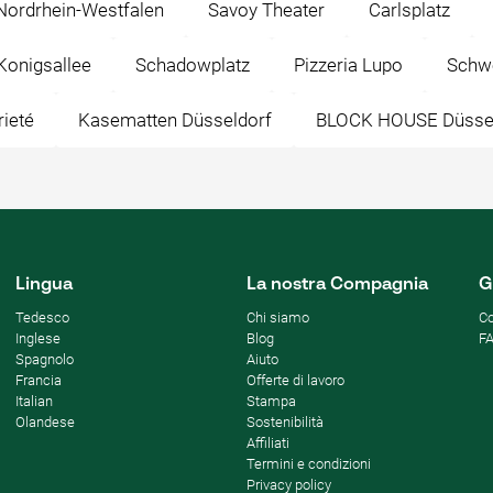
ordrhein-Westfalen
Savoy Theater
Carlsplatz
Konigsallee
Schadowplatz
Pizzeria Lupo
Schwe
rieté
Kasematten Düsseldorf
BLOCK HOUSE Düsse
Lingua
La nostra Compagnia
G
Tedesco
Chi siamo
Co
Inglese
Blog
F
Spagnolo
Aiuto
Francia
Offerte di lavoro
Italian
Stampa
Olandese
Sostenibilità
Affiliati
Termini e condizioni
Privacy policy