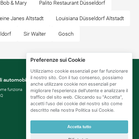
Bob & Mary
Palito Restaurant Düsseldorf
ine Janes Altstadt
Louisiana Düsseldorf Altstadt
ldorf
Sir Walter
Gosch
Preferenze sui Cookie
Utilizziamo cookie essenziali per far funzionare
il nostro sito. Con il tuo consenso, possiamo
li automobilisti
Proprietari parcheggi
anche utilizzare cookie non essenziali per
me funziona
Affitta il tuo parcheggio
migliorare l'esperienza dell'utente e analizzare il
AQ
Per le aziende
traffico del sito web. Cliccando su "Accetta",
Migliorare gli SDG
accetti l'uso dei cookie del nostro sito come
Blog di affari
descritto nella nostra Politica sui Cookie.
Accetta tutto