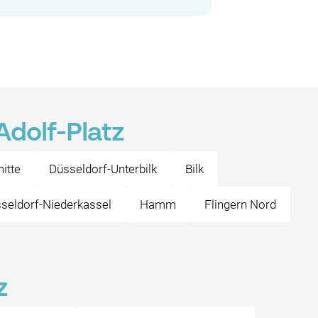
Adolf-Platz
itte
Düsseldorf-Unterbilk
Bilk
seldorf-Niederkassel
Hamm
Flingern Nord
z