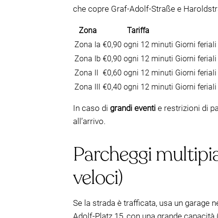
che copre Graf-Adolf-Straße e Haroldst
Zona
Tariffa
Zona Ia
€0,90 ogni 12 minuti
Giorni feria
Zona Ib
€0,90 ogni 12 minuti
Giorni feria
Zona II
€0,60 ogni 12 minuti
Giorni feria
Zona III
€0,40 ogni 12 minuti
Giorni ferial
In caso di
grandi eventi
e restrizioni di 
all’arrivo.
Parcheggi multipian
veloci)
Se la strada è trafficata, usa un garage n
Adolf-Platz 15, con una grande capacità 