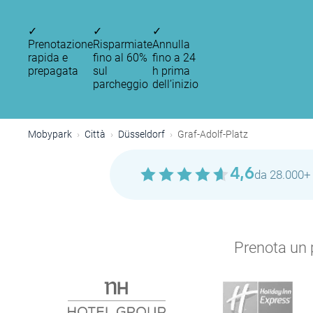
✓
✓
✓
Prenotazione
Risparmiate
Annulla
rapida e
fino al 60%
fino a 24
prepagata
sul
h prima
parcheggio
dell’inizio
Mobypark
Città
Düsseldorf
Graf-Adolf-Platz
4,6
da 28.000+ 
Prenota un p