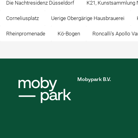
Die Nachtresidenz Düsseldorf
K21, Kunstsammlung N
Corneliusplatz
Uerige Obergärige Hausbrauerei
Rheinpromenade
Kö-Bogen
Roncalli's Apollo Va
Mobypark B.V.