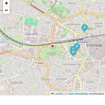
+
−
P
P
P
P
Leaflet
|
©
OpenStreetMap
contributors