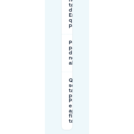
nella zona
tariffaria 2
di
Enschede e
quando si
paga?
Posso
parcheggiare
durante la
notte vicino
al Volkspark?
Quali
sono le
tariffe
per P+R
Parkweg
e è
aperto
fino a
tardi?