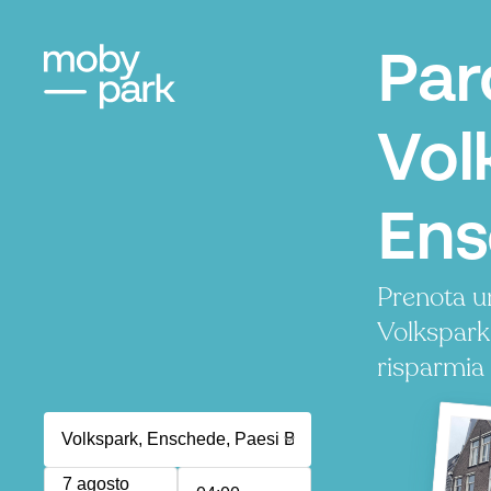
Par
Vol
En
Prenota u
Volkspark
risparmia
7 agosto