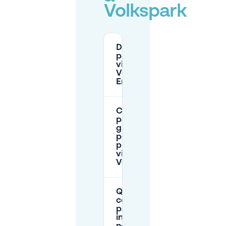
Volkspark
Dove posso
parcheggiare
vicino al
Volkspark di
Enschede?
C'è
parcheggio
gratuito
per le
prime 2 ore
vicino al
Volkspark?
Quanto
costa il
parcheggio
in strada