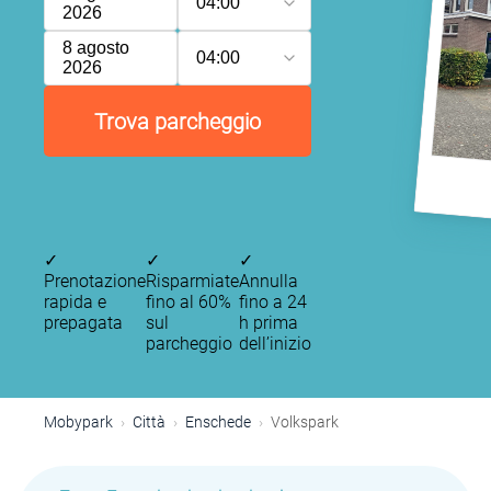
04:00
2026
8 agosto
04:00
2026
Trova parcheggio
✓
✓
✓
Prenotazione
Risparmiate
Annulla
rapida e
fino al 60%
fino a 24
prepagata
sul
h prima
parcheggio
dell’inizio
Mobypark
Città
Enschede
Volkspark