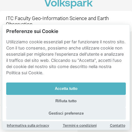
Volkspark
ITC Faculty Geo-Information Science and Earth
Observation
Preferenze sui Cookie
Stationsplein
Enschede
Wilminkplein
Utilizziamo cookie essenziali per far funzionare il nostro sito.
Con il tuo consenso, possiamo anche utilizzare cookie non
Happy Italy Enschede
Steakhouse El Gaucho
essenziali per migliorare l'esperienza dell'utente e analizzare
il traffico del sito web. Cliccando su "Accetta", accetti l'uso
dei cookie del nostro sito come descritto nella nostra
Foodbar BLUFF
De Kater
Moeke Enschede
Politica sui Cookie.
Medisch Spectrum Twente
Fellini
Accetta tutto
Wilminktheater en Muziekcentrum
Rifiuta tutto
Molly Malone Irish Pub
Paddy's
Gestisci preferenze
Informativa sulla privacy
Termini e condizioni
Contatto
Wilminktheater
Sam Sam