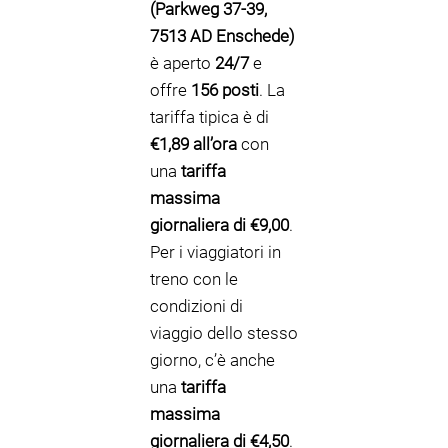
(Parkweg 37-39,
7513 AD Enschede)
è aperto
24/7
e
offre
156 posti
. La
tariffa tipica è di
€1,89 all’ora
con
una
tariffa
massima
giornaliera di €9,00
.
Per i viaggiatori in
treno con le
condizioni di
viaggio dello stesso
giorno, c’è anche
una
tariffa
massima
giornaliera di €4,50
.