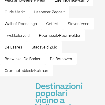
Veldkamp-Getfert-West
Elferink-Heuwkamp
Oude Markt
Lasonder-Zeggelt
Walhof-Roessingh
Getfert
Stevenfenne
Twekkelerveld
Roombeek-Roomveldje
De Laares
Stadsveld-Zuid
Boswinkel-De Braker
De Bothoven
Cromhoffsbleek-Kotman
Destinazioni
popolari
vicino a