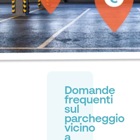
Domande
frequenti
sul
parcheggio
vicino
a