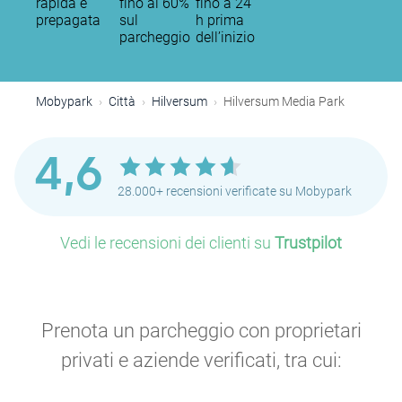
rapida e
fino al 60%
fino a 24
prepagata
sul
h prima
parcheggio
dell’inizio
Mobypark
Città
Hilversum
Hilversum Media Park
4,6
28.000+ recensioni verificate su Mobypark
Vedi le recensioni dei clienti su
Trustpilot
Prenota un parcheggio con proprietari
privati e aziende verificati, tra cui: