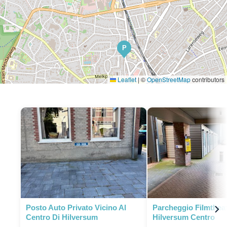
P
Leaflet
|
©
OpenStreetMap
contributors
P
P
Posto Auto Privato Vicino Al
Parcheggio Filmthea
Centro Di Hilversum
Hilversum Centro