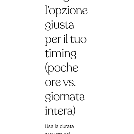
l’opzione
giusta
per il tuo
timing
(poche
ore vs.
giornata
intera)
Usa la durata