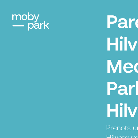
Par
Hil
Me
Par
Hil
Prenota u
Hilversum