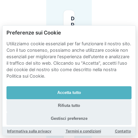
Dove posso
parcheggiare
a Media Park
Preferenze sui Cookie
Hilversum?
Utilizziamo cookie essenziali per far funzionare il nostro sito.
Con il tuo consenso, possiamo anche utilizzare cookie non
Quali sono
essenziali per migliorare l'esperienza dell'utente e analizzare
le tariffe di
parcheggio
il traffico del sito web. Cliccando su "Accetta", accetti l'uso
al garage
dei cookie del nostro sito come descritto nella nostra
di Media
Politica sui Cookie.
Park /
Beeld &
Geluid?
Accetta tutto
Rifiuta tutto
Il parcheggio
multipiano/garage
A è aperto ogni
Gestisci preferenze
giorno e quali orari
di accesso dovrei
Informativa sulla privacy
Termini e condizioni
Contatto
aspettarmi?