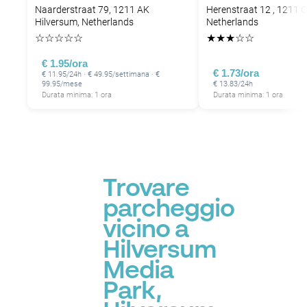
Naarderstraat 79, 1211 AK
Herenstraat 12 , 1211 
Hilversum, Netherlands
Netherlands
☆
☆
☆
☆
☆
★
★
★
☆
☆
€ 1.95/ora
€ 1.73/ora
€ 11.95/24h · € 49.95/settimana · €
99.95/mese
€ 13.83/24h
Durata minima: 1 ora
Durata minima: 1 ora
Trovare
parcheggio
vicino a
Hilversum
Media
Park,