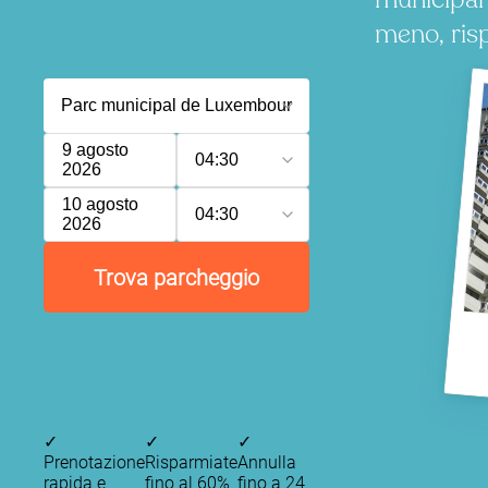
meno, ris
9 agosto
04:30
2026
10 agosto
04:30
2026
Trova parcheggio
✓
✓
✓
Prenotazione
Risparmiate
Annulla
rapida e
fino al 60%
fino a 24