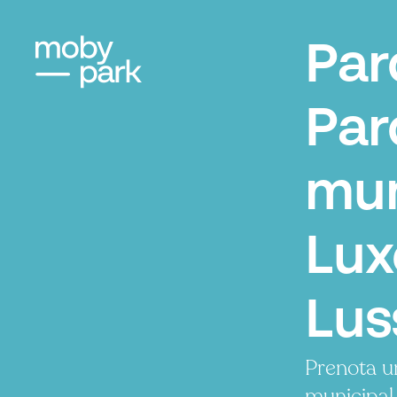
Par
Par
mun
Lux
Lu
Prenota u
municipal