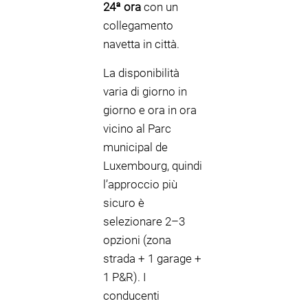
24ª ora
con un
collegamento
navetta in città.
La disponibilità
varia di giorno in
giorno e ora in ora
vicino al Parc
municipal de
Luxembourg, quindi
l’approccio più
sicuro è
selezionare 2–3
opzioni (zona
strada + 1 garage +
1 P&R). I
conducenti