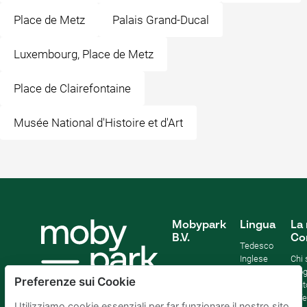
Place de Metz
Palais Grand-Ducal
Luxembourg, Place de Metz
Place de Clairefontaine
Musée National d'Histoire et d'Art
Mobypark
Lingua
La 
B.V.
Co
Tedesco
Inglese
Chi
Spagnolo
Blo
Preferenze sui Cookie
Francia
Aiut
Italian
Offe
Utilizziamo cookie essenziali per far funzionare il nostro sito.