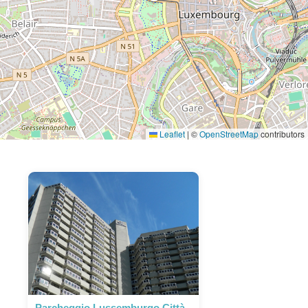
Leaflet
|
©
OpenStreetMap
contributors
Parcheggio Lussemburgo Città