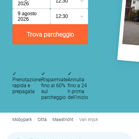
12:30
2026
9 agosto
12:30
2026
Trova parcheggio
✓
✓
✓
Prenotazione
Risparmiate
Annulla
rapida e
fino al 60%
fino a 24
prepagata
sul
h prima
parcheggio
dell’inizio
Mobypark
Città
Maastricht
Van Wijck