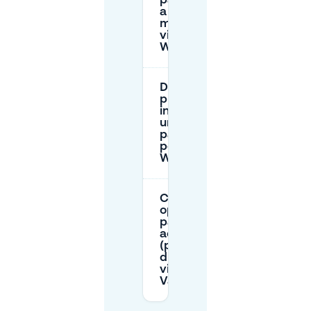
parcheggiare
a buon
mercato
vicino a Van
Wijck?
Devo
prenotare
in anticipo
un
parcheggio
per Van
Wijck?
Ci sono
opzioni di
parcheggio
accessibile
(per
disabili)
vicino a
Van Wijck?