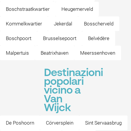
Boschstraatkwartier
Heugemerveld
Kommelkwartier
Jekerdal
Bosscherveld
Boschpoort
Brusselsepoort
Belvédère
Malpertuis
Beatrixhaven
Meerssenhoven
Destinazioni
popolari
vicino a
Van
Wijck
De Poshoorn
Cörversplein
Sint Servaasbrug