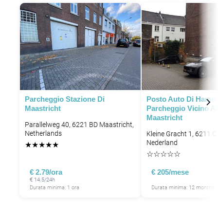
Parcheggio Stazione Di
Posto Auto Di Hamele
Maastricht
Parcheggio Vicino Al
Maastricht
Parallelweg 40, 6221 BD Maastricht,
Netherlands
Kleine Gracht 1, 6211 C
Nederland
★
★
★
★
★
☆
☆
☆
☆
☆
€ 2.79/ora
€ 205/mese
€ 14.5/24h
Durata minima: 1 ora
Durata minima: 12 months