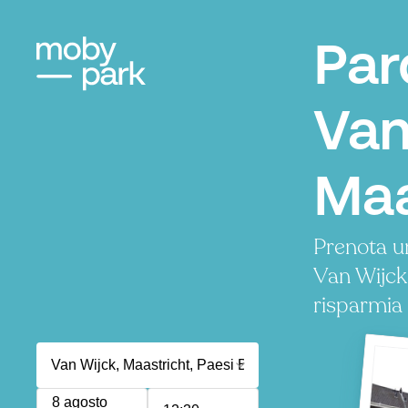
Par
Van
Maa
Prenota u
Van Wijck
risparmia
8 agosto