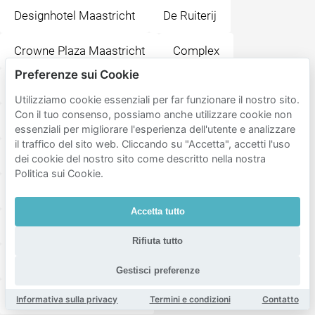
Designhotel Maastricht
De Ruiterij
Crowne Plaza Maastricht
Complex
Preferenze sui Cookie
Amrâth Grand Hotel de l'Empereur
Utilizziamo cookie essenziali per far funzionare il nostro sito.
Con il tuo consenso, possiamo anche utilizzare cookie non
Townhouse Designhotel Maastricht
Tokyoto
essenziali per migliorare l'esperienza dell'utente e analizzare
il traffico del sito web. Cliccando su "Accetta", accetti l'uso
t Piepenhoes
Kaboom Hotel
Plein 1992
dei cookie del nostro sito come descritto nella nostra
Politica sui Cookie.
Stationsplein
Grieks Restaurant Antonis
Accetta tutto
Maastricht
Centre Céramique
Rifiuta tutto
Station Maastricht
Il Giardino
Gestisci preferenze
Onze-Lieve-Vrouweplein
Informativa sulla privacy
Termini e condizioni
Contatto