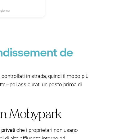
 giorno
P
ondissement de
ontrollati in strada, quindi il modo più
ette—poi assicurati un posto prima di
con Mobypark
 privati
che i proprietari non usano
di di alta affluenza intorno ad