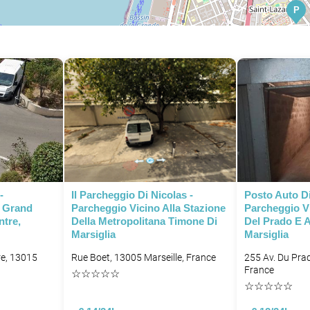
P
-
Il Parcheggio Di Nicolas -
Posto Auto Di
l Grand
Parcheggio Vicino Alla Stazione
Parcheggio Vi
ntre,
Della Metropolitana Timone Di
Del Prado E A
Marsiglia
Marsiglia
re, 13015
Rue Boet, 13005 Marseille, France
255 Av. Du Prad
France
☆
☆
☆
☆
☆
☆
☆
☆
☆
☆