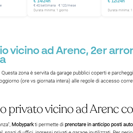
€ 14/24h
€ 12/24h
se
€ 40/settimana · € 120/mese
Durata minima: 1 giorno
Durata minima: 1
o vicino ad Arenc, 2er arr
ia
 Questa zona è servita da garage pubblici coperti e parcheggi c
 soggiorno (ore vs giornata intera) alle regole di accesso corr
o privato vicino ad Arenc 
anza",
Mobypark
ti permette di
prenotare in anticipo posti auto
pazi di uffici, ingressi privati e garage inutilizzati. Per perio