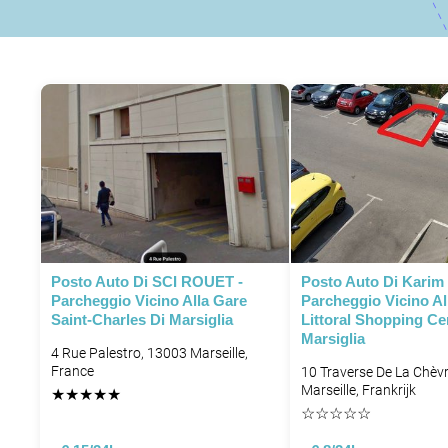
Posto Auto Di SCI ROUET -
Posto Auto Di Karim 
Parcheggio Vicino Alla Gare
Parcheggio Vicino A
Saint-Charles Di Marsiglia
Littoral Shopping Ce
Marsiglia
4 Rue Palestro, 13003 Marseille,
France
10 Traverse De La Chèv
Marseille, Frankrijk
★
★
★
★
★
☆
☆
☆
☆
☆