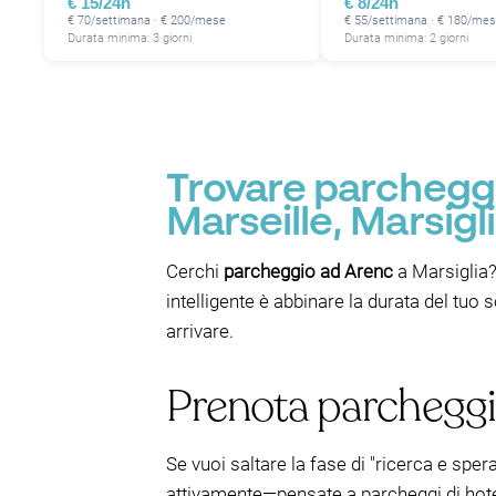
€ 15/24h
€ 8/24h
€ 70/settimana · € 200/mese
€ 55/settimana · € 180/me
Durata minima: 3 giorni
Durata minima: 2 giorni
Trovare parcheggi
Marseille, Marsigl
Cerchi
parcheggio ad Arenc
a Marsiglia?
intelligente è abbinare la durata del tuo
arrivare.
Prenota parcheggi
Se vuoi saltare la fase di "ricerca e sper
attivamente—pensate a parcheggi di hotel, s