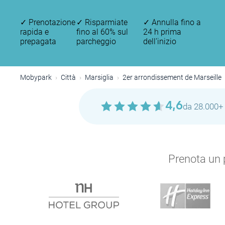
✓
Prenotazione
✓
Risparmiate
✓
Annulla fino a
rapida e
fino al 60% sul
24 h prima
prepagata
parcheggio
dell’inizio
Mobypark
Città
Marsiglia
2er arrondissement de Marseille
4,6
da 28.000+ 
Prenota un p