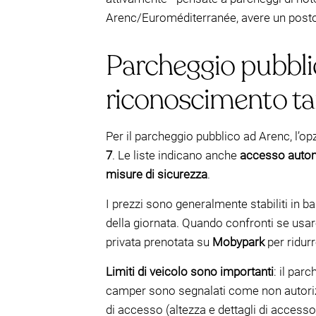
Arenc/Euroméditerranée, avere un posto ri
Parcheggio pubblic
riconoscimento t
Per il parcheggio pubblico ad Arenc, l’opz
7
. Le liste indicano anche
accesso autom
misure di sicurezza
.
I prezzi sono generalmente stabiliti in b
della giornata. Quando confronti se usare
privata prenotata su
Mobypark
per ridurr
Limiti di veicolo sono importanti
: il pa
camper sono segnalati come non autorizzat
di accesso (altezza e dettagli di access