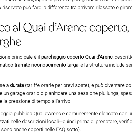
servato può fare la differenza tra arrivare rilassato e girare
o al Quai d’Arenc: coperto, 
arghe
ione principale è il
parcheggio coperto Quai d’Arenc
, descri
atico tramite riconoscimento targa
, e la struttura include s
ase a
durata
(tariffe orarie per brevi soste), e può diventare c
 un garage orario o pianificare una sessione più lunga, spesso
e la pressione di tempo all’arrivo.
rcheggio pubblico Quai d’Arenc è comunemente elencato con 
i nelle descrizioni locali—quindi prima di prenotare, verifica
o sono anche coperti nelle FAQ sotto).