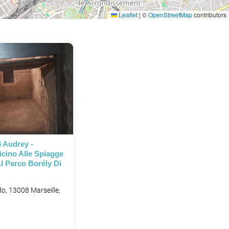
Leaflet
|
©
OpenStreetMap
contributors
P
 Audrey -
cino Alle Spiagge
l Parco Borély Di
o, 13008 Marseille,