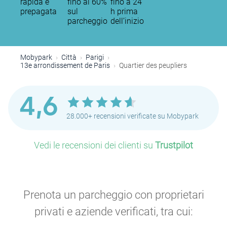
rapida e
fino al 60%
fino a 24
P
prepagata
sul
h prima
parcheggio
dell’inizio
P
Mobypark
Città
Parigi
13e arrondissement de Paris
Quartier des peupliers
P
P
P
4,6
28.000+ recensioni verificate su Mobypark
Vedi le recensioni dei clienti su
Trustpilot
P
P
Prenota un parcheggio con proprietari
privati e aziende verificati, tra cui: