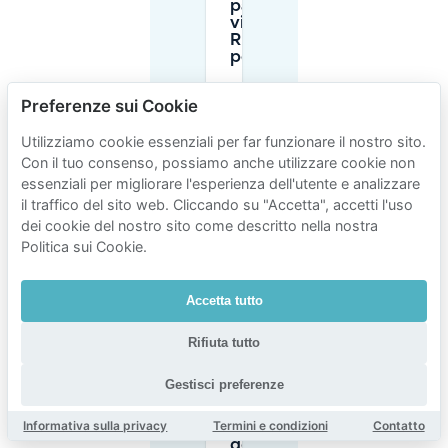
parcheggio
vicino a
Rue des
peupliers?
Preferenze sui Cookie
Qual è il
tempo
Utilizziamo cookie essenziali per far funzionare il nostro sito.
massimo che
Con il tuo consenso, possiamo anche utilizzare cookie non
posso
parcheggiare
essenziali per migliorare l'esperienza dell'utente e analizzare
in strada nel
il traffico del sito web. Cliccando su "Accetta", accetti l'uso
Quartier des
dei cookie del nostro sito come descritto nella nostra
peupliers?
Politica sui Cookie.
Qual è il
Accetta tutto
modo più
semplice
per
Rifiuta tutto
garantire
un
Gestisci preferenze
parcheggio
vicino al
Informativa sulla privacy
Termini e condizioni
Contatto
Quartier
des