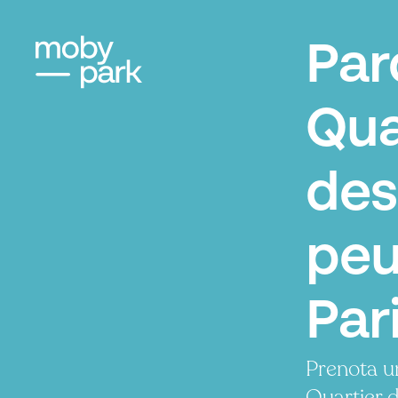
Par
Qua
des
peu
Par
Prenota u
Quartier d