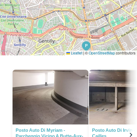
P
Leaflet
|
©
OpenStreetMap
contributors
P
Posto Auto Di Myriam -
Posto Auto Di Irvin -
Parcheggio Vicino A Butte-Aux-
Cailles