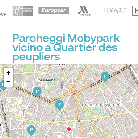
P
Parcheggi Mobypark
vicino a Quartier des
peupliers
+
P
−
P
P
P
P