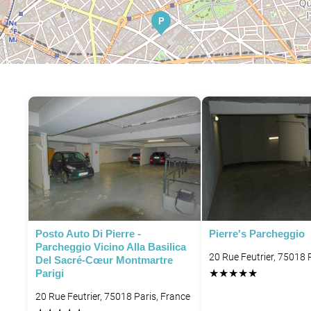
P
P
P
Posto Auto Di Pierre -
Pierre's Parcheggio
P
Parcheggio Vicino Alla Basilica
P
20 Rue Feutrier, 75018 
Del Sacré-Cœur Montmartre
★
★
★
★
★
Parigi
P
P
20 Rue Feutrier, 75018 Paris, France