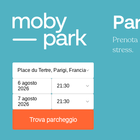
Par
Prenota 
stress.
6 agosto
21:30
2026
7 agosto
21:30
2026
Trova parcheggio