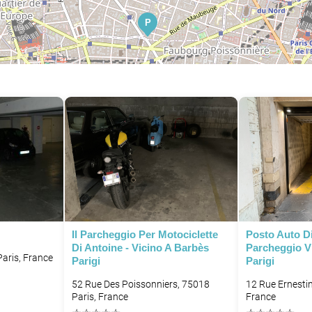
P
P
P
P
P
P
P
Il Parcheggio Per Motociclette
Posto Auto Di
Di Antoine - Vicino A Barbès
Parcheggio V
Paris, France
Parigi
Parigi
52 Rue Des Poissonniers, 75018
12 Rue Ernestin
Paris, France
France