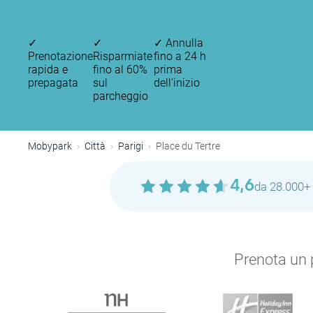
✓
✓
✓
Annulla
Prenotazione
Risparmiate
fino a 24 h
rapida e
fino al 60%
prima
prepagata
sul
dell’inizio
parcheggio
Mobypark
Città
Parigi
Place du Tertre
4,6
da 28.000+ 
Prenota un p