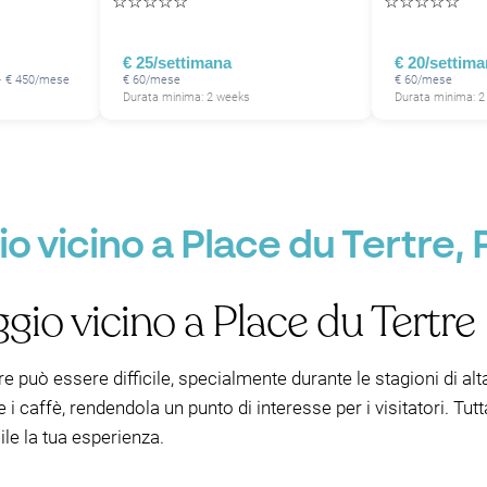
☆
☆
☆
☆
☆
☆
☆
☆
☆
☆
€ 25/settimana
€ 20/settim
 · € 450/mese
€ 60/mese
€ 60/mese
Durata minima: 2 weeks
Durata minima: 
P
 vicino a Place du Tertre, P
gio vicino a Place du Tertre
e può essere difficile, specialmente durante le stagioni di alt
 i caffè, rendendola un punto di interesse per i visitatori. Tut
le la tua esperienza.