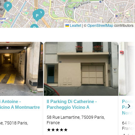
P
P
P
P
P
P
P
Leaflet
|
©
OpenStreetMap
contributors
P
P
P
P
P
P
P
P
 Antoine -
Il Parking Di Catherine -
Posto 
icino A Montmartre
Parcheggio Vicino A
Parch
Nord 
58 Rue Lamartine, 75009 Paris,
P
P
France
e, 75018 Paris,
64 Rue
France
★
★
★
★
★
P