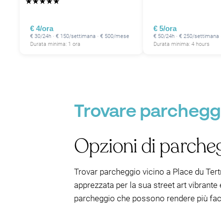
★
★
★
★
★
€ 4/ora
€ 5/ora
€ 30/24h · € 150/settimana · € 500/mese
€ 50/24h · € 250/settimana
Durata minima: 1 ora
Durata minima: 4 hours
Trovare parcheggio
Opzioni di parcheg
Trovar parcheggio vicino a Place du Tertr
apprezzata per la sua street art vibrante e
parcheggio che possono rendere più faci