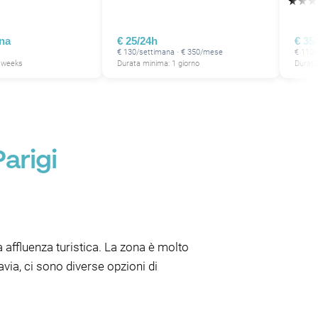
★
★
★
ana
€ 25/24h
€ 35
€ 130/settimana · € 350/mese
€ 110
2 weeks
Durata minima: 1 giorno
Durata
arigi
a affluenza turistica. La zona è molto
tavia, ci sono diverse opzioni di