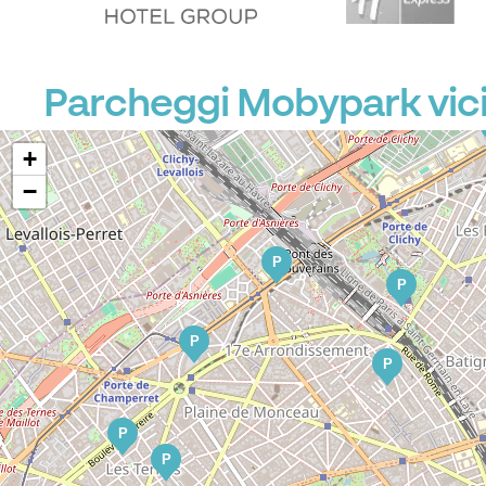
Parcheggi Mobypark vici
+
−
P
P
P
P
P
P