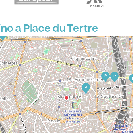
no a Place du Tertre
P
P
P
P
P