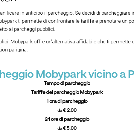
anificare in anticipo il parcheggio. Se decidi di parcheggiare in
Mobypark ti permette di confrontare le tariffe e prenotare un p
tto ai parcheggi pubblici.
ici, Mobypark offre un’alternativa affidabile che ti permette d
tion parigina.
rcheggio Mobypark vicino a P
Tempo di parcheggio
Tariffe del parcheggio Mobypark
1 ora di parcheggio
€ 2.00
da
24 ore di parcheggio
€ 5.00
da