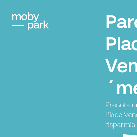
Par
Pla
Ve
´me
Prenota u
Place Ve
risparmia