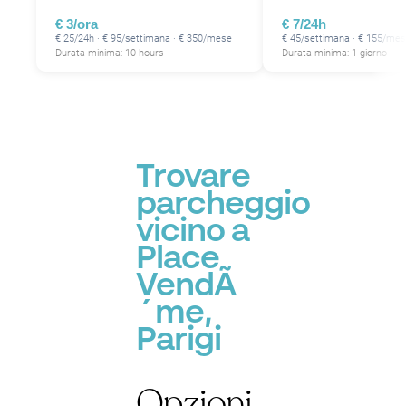
P
€ 3/ora
€ 7/24h
P
€ 25/24h · € 95/settimana · € 350/mese
€ 45/settimana · € 155/me
Durata minima: 10 hours
Durata minima: 1 giorno
P
Trovare
parcheggio
vicino a
Place
VendÃ
´me,
Parigi
Opzioni