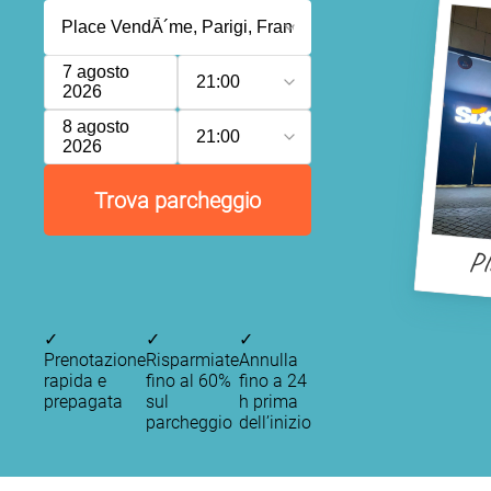
7 agosto
21:00
2026
8 agosto
21:00
2026
Trova parcheggio
Pl
✓
✓
✓
Prenotazione
Risparmiate
Annulla
rapida e
fino al 60%
fino a 24
prepagata
sul
h prima
parcheggio
dell’inizio