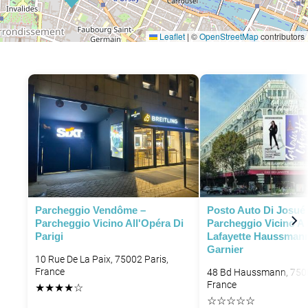
Leaflet
|
©
OpenStreetMap
contributors
P
P
Parcheggio Vendôme –
Posto Auto Di Josué 
Parcheggio Vicino All'Opéra Di
Parcheggio Vicino A 
P
P
Parigi
Lafayette Haussman
Garnier
P
10 Rue De La Paix, 75002 Paris,
France
48 Bd Haussmann, 7500
France
★
★
★
★
☆
☆
☆
☆
☆
☆