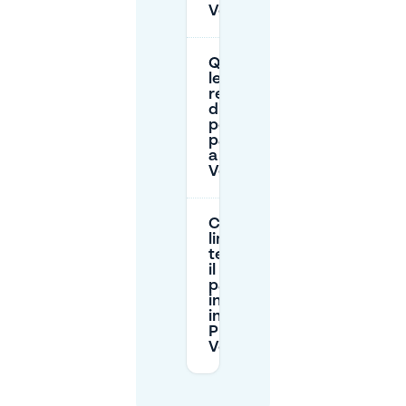
Vendôme?
Quali sono
le
restrizioni
di altezza
per il
parcheggio
a Place
Vendôme?
Ci sono
limiti di
tempo per
il
parcheggio
in strada
intorno a
Place
Vendôme?