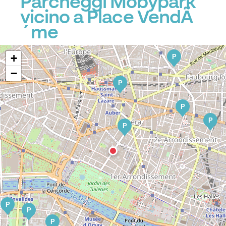
Parcheggi Mobypark
vicino a Place VendÃ
´me
+
P
−
P
P
P
P
P
P
P