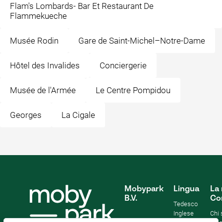
Flam's Lombards- Bar Et Restaurant De
Flammekueche
Musée Rodin
Gare de Saint-Michel–Notre-Dame
Hôtel des Invalides
Conciergerie
Musée de l'Armée
Le Centre Pompidou
Georges
La Cigale
Mobypark
Lingua
La 
B.V.
Co
Tedesco
Inglese
Chi