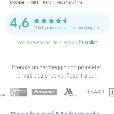
Mobypark
Città
Parigi
Place VendÃ´me
4,6
28.000+ recensioni verificate su Mobypark
Vedi le recensioni dei clienti su
Trustpilot
P
Prenota un parcheggio con proprietari
privati e aziende verificati, tra cui:
P
P
P
P