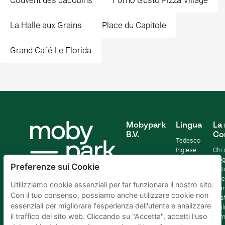
Couvent des Jacobins
Forno Gusto Pizza Village
La Halle aux Grains
Place du Capitole
Grand Café Le Florida
Mobypark
Lingua
La 
B.V.
Co
Tedesco
Inglese
Chi
Spagnolo
Blo
Preferenze sui Cookie
Francia
Aiut
Italian
Offe
Utilizziamo cookie essenziali per far funzionare il nostro sito.
Olandese
Sta
Con il tuo consenso, possiamo anche utilizzare cookie non
Sost
essenziali per migliorare l'esperienza dell'utente e analizzare
Affil
il traffico del sito web. Cliccando su "Accetta", accetti l'uso
Term