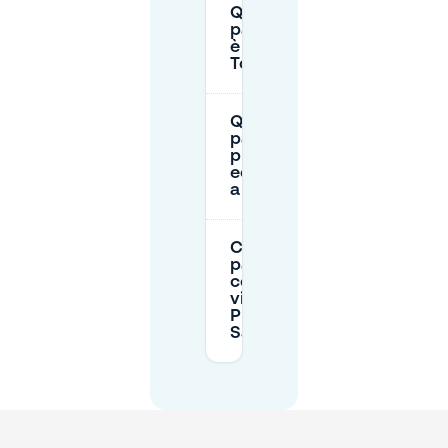
Quando il
parcheggio
è gratuito a
Tolosa?
Qual è il
parcheggio
più
economico
a Tolosa?
Ci sono
parcheggi
coperti
vicino a
Place du
Salin?