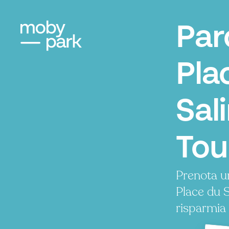
Par
Pla
Sali
Tou
Prenota u
Place du 
risparmia