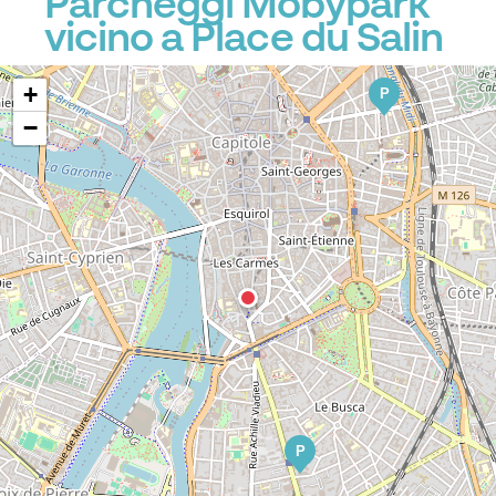
Parcheggi Mobypark
vicino a Place du Salin
+
P
−
P