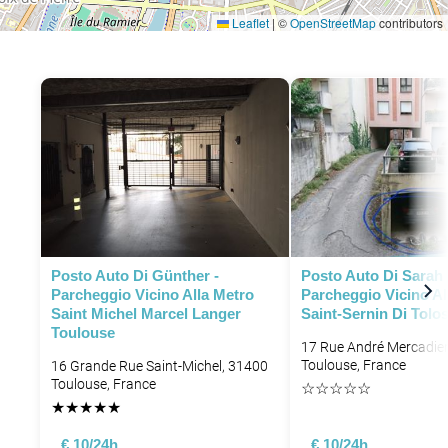
Leaflet
|
©
OpenStreetMap
contributors
Posto Auto Di Günther -
Posto Auto Di Sarah 
Parcheggio Vicino Alla Metro
Parcheggio Vicino Al
Saint Michel Marcel Langer
Saint-Sernin Di Tolo
Toulouse
17 Rue André Mercadier
Toulouse, France
16 Grande Rue Saint-Michel, 31400
Toulouse, France
☆
☆
☆
☆
☆
★
★
★
★
★
€ 10/24h
€ 10/24h