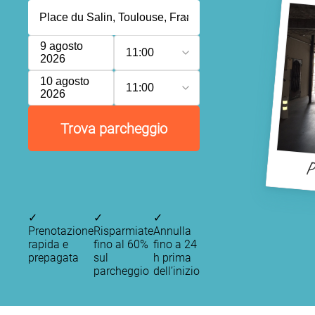
9 agosto
11:00
2026
10 agosto
11:00
2026
Trova parcheggio
P
✓
✓
✓
Prenotazione
Risparmiate
Annulla
rapida e
fino al 60%
fino a 24
prepagata
sul
h prima
parcheggio
dell’inizio