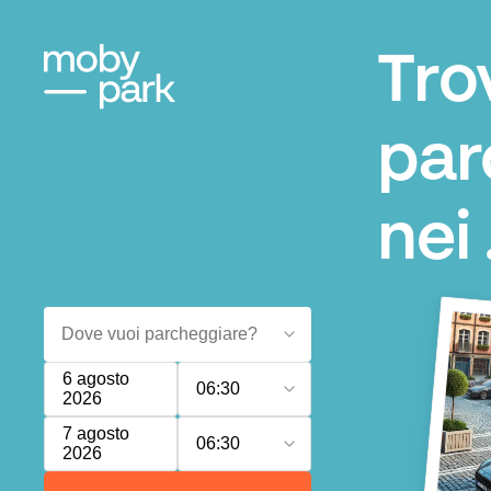
Tro
par
nei .
6 agosto
06:30
2026
7 agosto
06:30
2026