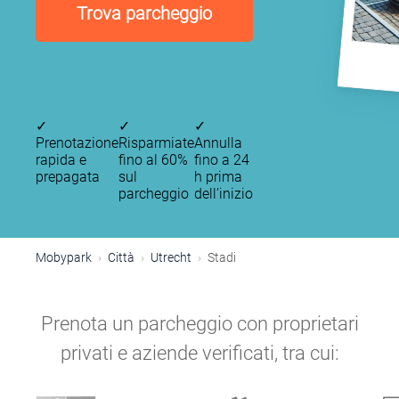
Trova parcheggio
✓
✓
✓
Prenotazione
Risparmiate
Annulla
rapida e
fino al 60%
fino a 24
prepagata
sul
h prima
parcheggio
dell’inizio
Mobypark
Città
Utrecht
Stadi
Prenota un parcheggio con proprietari
privati e aziende verificati, tra cui: