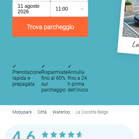
11 agosto
11:00
2026
Trova parcheggio
La
✓
✓
✓
Prenotazione
Risparmiate
Annulla
rapida e
fino al 60%
fino a 24
prepagata
sul
h prima
parcheggio
dell’inizio
Mobypark
Città
Waterloo
La Cocotte Belge
4,6