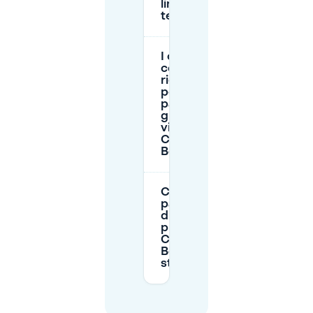
limite di
tempo?
I conducenti
con mobilità
ridotta (PMR)
possono
parcheggiare
gratuitamente
vicino a La
Cocotte
Belge?
C’è un
parcheggio
disponibile
presso La
Cocotte
Belge
stessa?