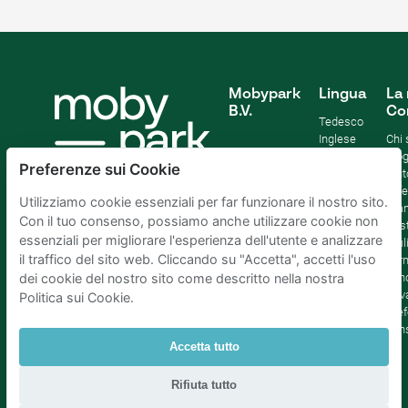
Mobypark
Lingua
La 
B.V.
Co
Tedesco
Inglese
Chi
Spagnolo
Blo
Preferenze sui Cookie
Francia
Aiut
Italian
Offe
Utilizziamo cookie essenziali per far funzionare il nostro sito.
Olandese
Sta
Con il tuo consenso, possiamo anche utilizzare cookie non
Sost
essenziali per migliorare l'esperienza dell'utente e analizzare
Affil
il traffico del sito web. Cliccando su "Accetta", accetti l'uso
Term
cond
dei cookie del nostro sito come descritto nella nostra
Priv
Politica sui Cookie.
Pref
con
Accetta tutto
Parcheggio Amsterdam
|
Parcheggio Rotterdam
|
Rifiuta tutto
Parcheggio L'Aia
|
Parcheggio Bruxelles
|
Parcheggio Parigi
|