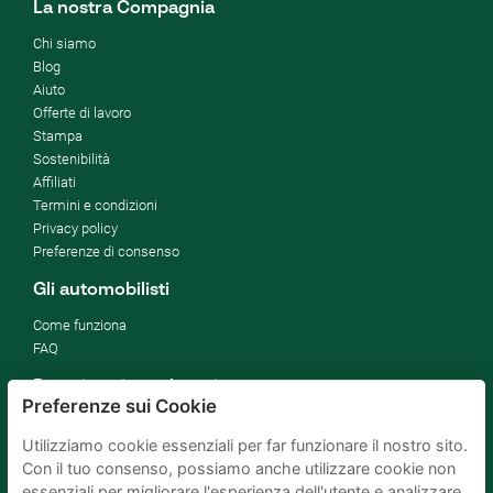
La nostra Compagnia
Chi siamo
Blog
Aiuto
Offerte di lavoro
Stampa
Sostenibilità
Affiliati
Termini e condizioni
Privacy policy
Preferenze di consenso
Gli automobilisti
Come funziona
FAQ
Proprietari parcheggi
Preferenze sui Cookie
Affitta il tuo parcheggio
Utilizziamo cookie essenziali per far funzionare il nostro sito.
Per le aziende
Con il tuo consenso, possiamo anche utilizzare cookie non
Migliorare gli SDG
essenziali per migliorare l'esperienza dell'utente e analizzare
Blog di affari