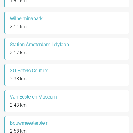
1.92 km
Wilhelminapark
2.11 km
Station Amsterdam Lelylaan
2.17 km
XO Hotels Couture
2.38 km
Van Eesteren Museum
2.43 km
Bouwmeesterplein
2.58 km