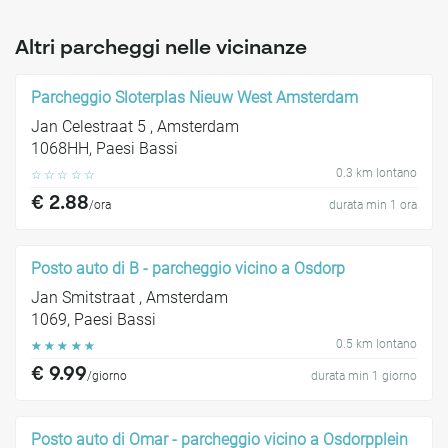
Altri parcheggi nelle vicinanze
Parcheggio Sloterplas Nieuw West Amsterdam
Jan Celestraat 5 , Amsterdam
1068HH, Paesi Bassi
0.3 km lontano
☆
☆
☆
☆
☆
€ 2.88
/ora
durata min 1 ora
Posto auto di B - parcheggio vicino a Osdorp
Jan Smitstraat , Amsterdam
1069, Paesi Bassi
0.5 km lontano
☆
☆
☆
☆
☆
€ 9.99
/giorno
durata min 1 giorno
Posto auto di Omar - parcheggio vicino a Osdorpplein