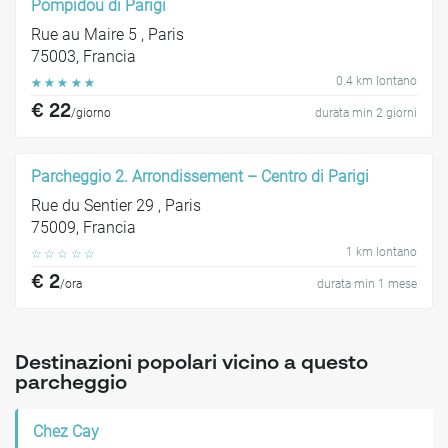
Pompidou di Parigi
Rue au Maire 5 , Paris
75003, Francia
0.4 km lontano
☆
☆
☆
☆
☆
€ 22
/giorno
durata min 2 giorni
Parcheggio 2. Arrondissement – Centro di Parigi
Rue du Sentier 29 , Paris
75009, Francia
1 km lontano
☆
☆
☆
☆
☆
€ 2
/ora
durata min 1 mese
Destinazioni popolari vicino a questo
parcheggio
Chez Cay