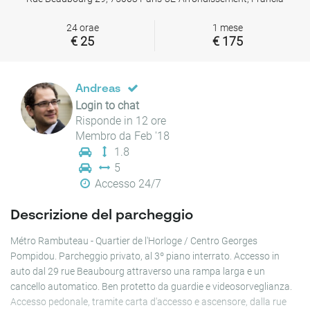
24 orae
1 mese
€ 25
€ 175
Andreas
Login to chat
Risponde in 12 ore
Membro da Feb '18
1.8
5
Accesso 24/7
Descrizione del parcheggio
Métro Rambuteau - Quartier de l'Horloge / Centro Georges
Pompidou. Parcheggio privato, al 3º piano interrato. Accesso in
auto dal 29 rue Beaubourg attraverso una rampa larga e un
cancello automatico. Ben protetto da guardie e videosorveglianza.
Accesso pedonale, tramite carta d'accesso e ascensore, dalla rue