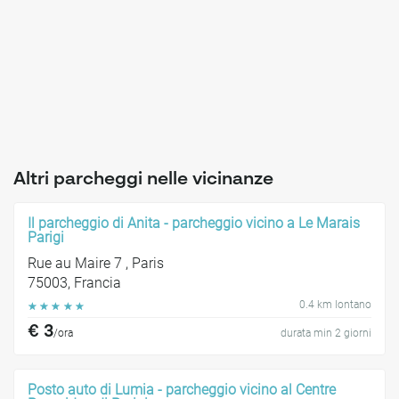
Altri parcheggi nelle vicinanze
Il parcheggio di Anita - parcheggio vicino a Le Marais
Parigi
Rue au Maire 7 , Paris
75003, Francia
0.4 km lontano
☆
☆
☆
☆
☆
€ 3
/ora
durata min 2 giorni
Posto auto di Lumia - parcheggio vicino al Centre