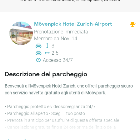
Mövenpick Hotel Zurich-Airport
Prenotazione immediata
Membro da Nov '14
3
2.5
Accesso 24/7
Descrizione del parcheggio
Benvenuti all'Mövenpick Hotel Zurich, che offre il parcheggio sicuro
con servizio navetta gratuito agli utenti di Mobypark.
• Parcheggio protetto e videosorveglianza 24/7
• Parcheggio all'aperto - Scegli il tuo posto
• Prenota in anticipo per usufruire di questa offerta speciale
• Cancellazione gratuita fino a 24 ore prima dell'inizio della
prenotazione