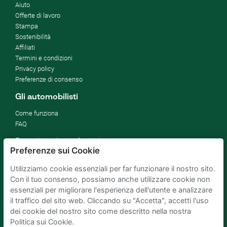
Aiuto
Offerte di lavoro
Stampa
Sostenibilità
Affiliati
Termini e condizioni
Privacy policy
Preferenze di consenso
Gli automobilisti
Come funziona
FAQ
Proprietari parcheggi
Preferenze sui Cookie
Affitta il tuo parcheggio
Utilizziamo cookie essenziali per far funzionare il nostro sito.
Per le aziende
Con il tuo consenso, possiamo anche utilizzare cookie non
Migliorare gli SDG
essenziali per migliorare l'esperienza dell'utente e analizzare
Blog di affari
il traffico del sito web. Cliccando su "Accetta", accetti l'uso
dei cookie del nostro sito come descritto nella nostra
Politica sui Cookie.