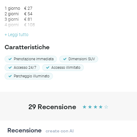
1 giorno
€ 27
2 giorni
€ 54
3 giorni
€ 81
4 giorni
€ 108
5 giorni
€ 109
+ Leggi tutto
6 giorni
€ 109
7 giorni
€ 109
8 giorni
€ 136
Caratteristiche
9 giorni
€ 163
10 giorni
€ 190
Prenotazione immediata
Dimensioni SUV
11 giorni
€ 217
Accesso 24/7
Accesso illimitato
12 giorni
€ 218
13 giorni
€ 218
Parcheggio illuminato
14 giorni
€ 218
29
Recensione
☆
☆
☆
☆
☆
Recensione
create con AI