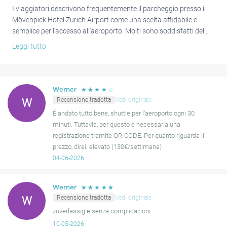
I viaggiatori descrivono frequentemente il parcheggio presso il
Mövenpick Hotel Zurich Airport come una scelta affidabile e
semplice per l'accesso all'aeroporto. Molti sono soddisfatti del
comodo servizio navetta, spesso elogiato per la sua puntualità,
Leggi tutto
che rende i viaggi da e verso i voli un processo fluido. È
un'opzione popolare per chi dà priorità alla facilità e alla
vicinanza all'aeroporto.
☆
☆
☆
☆
☆
Werner
Sebbene l'esperienza complessiva sia positiva, alcuni ospiti
Recensione tradotta
Vedi originale
W
hanno segnalato la necessità di una registrazione con codice QR
È andato tutto bene, shuttle per l'aeroporto ogni 30
per la navetta. Occasionalmente sono state segnalate lievi
minuti. Tuttavia, per questo è necessaria una
interruzioni nella disponibilità della navetta o ritardi. Gli ospiti
registrazione tramite QR-CODE. Per quanto riguarda il
notano anche che i prezzi sono in fascia premium.
prezzo, direi: elevato (130€/settimana)
04-06-2026
Nonostante questi piccoli aspetti, il servizio è generalmente
considerato molto comodo ed efficiente, con molti utenti che
indicano la loro soddisfazione e l'intenzione di riutilizzarlo.
☆
☆
☆
☆
☆
Werner
Recensione tradotta
Vedi originale
W
zuverlässig e senza complicazioni
10-05-2026