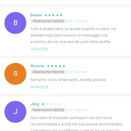
☆
☆
☆
☆
☆
Beate
Recensione tradotta
Vedi originale
B
Tutto è andato bene, la navetta è partita in orario, ma
sarebbe stato bello ricevere un messaggio che
avremmo dovuto riservare dei posti nella navetta.
19-04-2026
☆
☆
☆
☆
☆
Simone
Recensione tradotta
Vedi originale
S
Semplice, vicino all'aeroporto, navetta gratuita
06-04-2026
☆
☆
☆
☆
☆
Jörg
Recensione tradotta
Vedi originale
J
Caro team di Mobypark, purtroppo il servizio non è
raccomandabile e quindi non può essere raccomandato.
Il parcheggio era sovraffollato, il che mi ha causato più