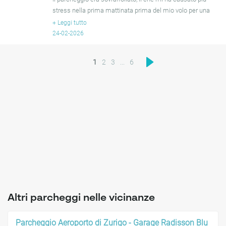
stress nella prima mattinata prima del mio volo per una
breve vacanza meritata di quanto chiunque possa gest
+
Leggi tutto
24-02-2026
1
2
3
...
6
Altri parcheggi nelle vicinanze
Parcheggio Aeroporto di Zurigo - Garage Radisson Blu