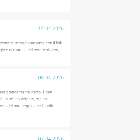
e pedonali possono essere meno
rientarsi nei punti di accesso,
12-04-2026
à dell'app mobile.
unzionato immediatamente con il link
ata, con molti che la
gio è ai margini del centro storico,
osizione centrale di Utrecht.
08-04-2026
 era praticamente vuoto. è ben
o è un po' inquietante, ma ha
esso del parcheggio che l'uscita
07-04-2026