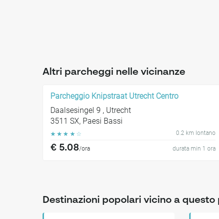
Altri parcheggi nelle vicinanze
Parcheggio Knipstraat Utrecht Centro
Daalsesingel 9 , Utrecht
3511 SX, Paesi Bassi
0.2 km lontano
☆
☆
☆
☆
☆
€ 5.08
/ora
durata min 1 ora
Destinazioni popolari vicino a quest