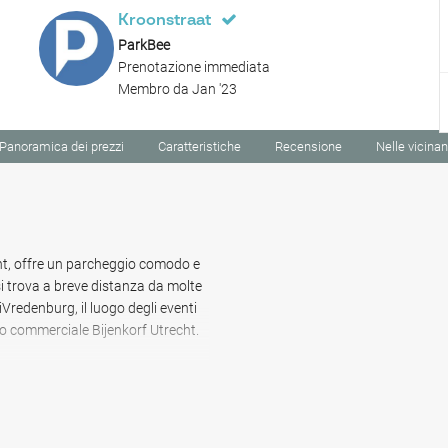
Kroonstraat
ParkBee
Prenotazione immediata
Membro da Jan '23
Panoramica dei prezzi
Caratteristiche
Recensione
Nelle vicina
cht, offre un parcheggio comodo e
 si trova a breve distanza da molte
iVredenburg, il luogo degli eventi
o commerciale Bijenkorf Utrecht.
 e musei popolari, come il Dutch
a scelta ideale per coloro che