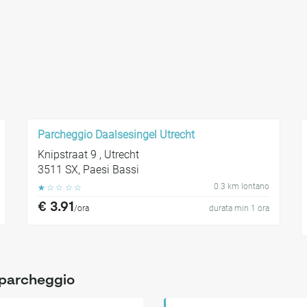
Parcheggio Daalsesingel Utrecht
Knipstraat 9 , Utrecht
3511 SX, Paesi Bassi
0.3 km lontano
☆
☆
☆
☆
☆
€ 3.91
/ora
durata min 1 ora
o parcheggio