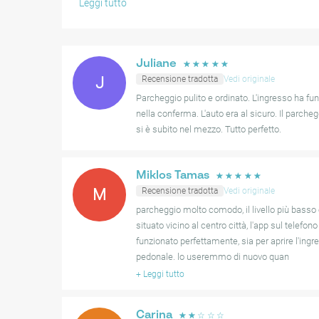
Leggi tutto
l'accesso dei veicoli che dei pedoni.
Occasionalmente, gli utenti hanno notato che le uscit
intuitive, con istruzioni chiare ritenute importanti per o
Juliane
☆
☆
☆
☆
☆
specialmente quando si fa affidamento sulle funzionalit
J
Recensione tradotta
Vedi originale
Parcheggio pulito e ordinato. L'ingresso ha f
In generale, l'esperienza di parcheggio è molto apprezz
nella conferma. L'auto era al sicuro. Il parcheg
raccomandano per la sua comodità e sicurezza in una p
si è subito nel mezzo. Tutto perfetto.
Miklos Tamas
☆
☆
☆
☆
☆
M
Recensione tradotta
Vedi originale
parcheggio molto comodo, il livello più basso
situato vicino al centro città, l'app sul telefon
funzionato perfettamente, sia per aprire l'ingr
pedonale. lo useremmo di nuovo quan
+
Leggi tutto
Carina
☆
☆
☆
☆
☆