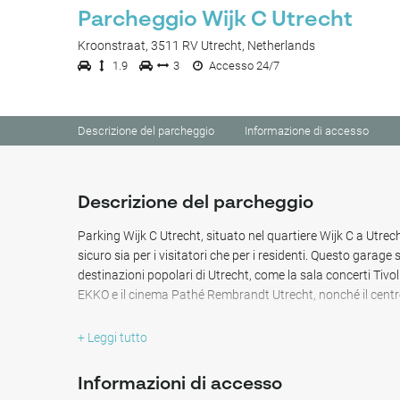
Parcheggio Wijk C Utrecht
Kroonstraat, 3511 RV Utrecht, Netherlands
1.9
3
Accesso 24/7
Descrizione del parcheggio
Informazione di accesso
Descrizione del parcheggio
Parking Wijk C Utrecht, situato nel quartiere Wijk C a Utre
sicuro sia per i visitatori che per i residenti. Questo garage
destinazioni popolari di Utrecht, come la sala concerti Tivol
EKKO e il cinema Pathé Rembrandt Utrecht, nonché il centr
Da qui è inoltre possibile raggiungere molti centri culturali
+ Leggi tutto
Museum of working-class districts e il Nijntje Museum.
Informazioni di accesso
In generale, la posizione del parcheggio Wijk C Utrecht è un