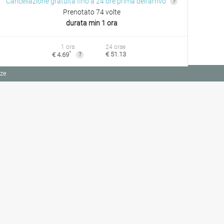
Cancellazione gratuita fino a 24 ore prima dell'arrivo
Prenotato 74 volte
durata min 1 ora
1 ora
24 orae
*
€ 51.13
€ 4.69
nze