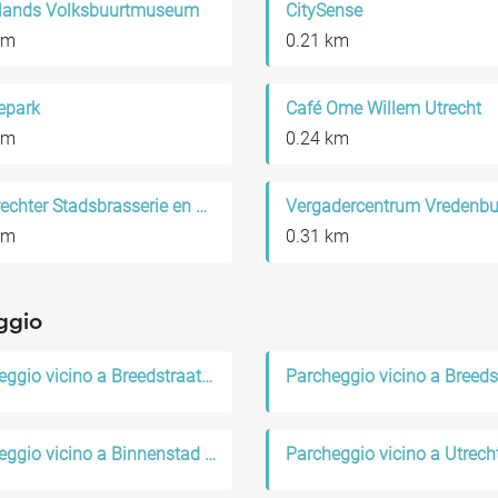
lands Volksbuurtmuseum
CitySense
km
0.21 km
epark
Café Ome Willem Utrecht
km
0.24 km
De Utrechter Stadsbrasserie en Bar
Vergadercentrum Vredenbu
km
0.31 km
ggio
Parcheggio vicino a Breedstraat en Plompetorengracht
Parcheggio vicino a Binnenstad Utrecht