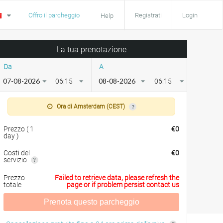
Offro il parcheggio
Registrati
Login
Help
La tua prenotazione
Da
A
06:15
06:15
Ora di Amsterdam (CEST)
Prezzo
(
1
€
0
day
)
Costi del
€
0
servizio
Prezzo
Failed to retrieve data, please refresh the
totale
page or if problem persist contact us
Prenota questo parcheggio