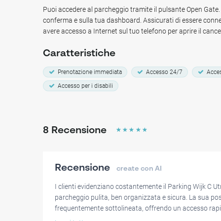
cercano un punto di partenza per esplorare la città e i suoi
Puoi accedere al parcheggio tramite il pulsante Open Gate. L
parcheggiare la propria auto.
conferma e sulla tua dashboard. Assicurati di essere conn
avere accesso a Internet sul tuo telefono per aprire il cancel
Perché parcheggiare presso il parcheggio Wijk C Utrecht:
Posizione centrale nel quartiere Wijk C
Caratteristiche
Parcheggio coperto
Prenotazione immediata
Accesso 24/7
Acces
A poca distanza a piedi dalla sala concerti TivoliVrede
Rembrandt Utrecht
Accesso per i disabili
8
Recensione
☆
☆
☆
☆
☆
Recensione
create con AI
I clienti evidenziano costantemente il Parking Wijk C U
parcheggio pulita, ben organizzata e sicura. La sua pos
frequentemente sottolineata, offrendo un accesso rapido 
Molti utenti hanno trovato l'ingresso e la funzionalità d