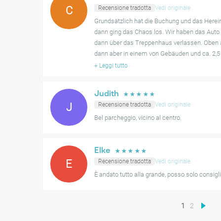
C
Recensione tradotta
Vedi originale
Grundsätzlich hat die Buchung und das Herei
dann ging das Chaos los. Wir haben das Auto 
dann über das Treppenhaus verlassen. Oben
dann aber in einem von Gebäuden und ca. 2,5
+
Leggi tutto
Judith
☆
☆
☆
☆
☆
J
Recensione tradotta
Vedi originale
Bel parcheggio, vicino al centro.
Elke
☆
☆
☆
☆
☆
E
Recensione tradotta
Vedi originale
È andato tutto alla grande, posso solo consigli
1
2