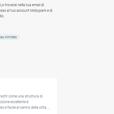
 dintorni, senza preoccuparsi di
o troverai nella tua email di
esso al tuo account Mobypark e di
lo.
so illimitato
nburg e dal cinema Pathé
trecht come una struttura di
izione eccellente è
e facile al centro della città.
ell'app fluide e comode sia per