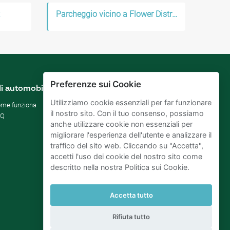
Parcheggio vicino a Flower District
Preferenze sui Cookie
li automobilisti
Proprietari
parcheggi
Utilizziamo cookie essenziali per far funzionare
me funziona
il nostro sito. Con il tuo consenso, possiamo
Affitta il tuo parcheggio
AQ
anche utilizzare cookie non essenziali per
Per le aziende
migliorare l'esperienza dell'utente e analizzare il
Migliorare gli SDG
traffico del sito web. Cliccando su "Accetta",
Blog di affari
accetti l'uso dei cookie del nostro sito come
descritto nella nostra Politica sui Cookie.
Accetta tutto
Rifiuta tutto