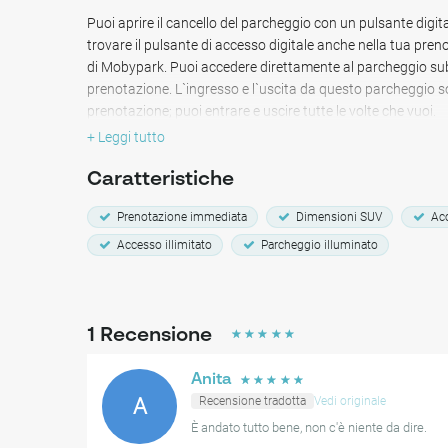
sono facilmente accessibili: il ristorante Rengo Street dista 
Puoi aprire il cancello del parcheggio con un pulsante digita
ristorante vietnamita Hanoi Station è a circa 8 minuti. La f
trovare il pulsante di accesso digitale anche nella tua pren
trova a soli 7 minuti, fornendo collegamenti di trasporto pub
di Mobypark. Puoi accedere direttamente al parcheggio su
prenotazione. L`ingresso e l`uscita da questo parcheggio son
Parking Rue Marcel Thiry offre una soluzione sicura e cope
prenotazione; puoi entrare e uscire tutte le volte che vuoi.
accesso giornaliero a servizi, attività commerciali o strutt
+ Leggi tutto
Lambert.
Caratteristiche
Prenotazione immediata
Dimensioni SUV
Acc
Accesso illimitato
Parcheggio illuminato
1
Recensione
☆
☆
☆
☆
☆
Anita
☆
☆
☆
☆
☆
A
Recensione tradotta
Vedi originale
È andato tutto bene, non c'è niente da dire.