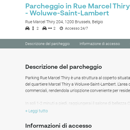
Parcheggio in Rue Marcel Thiry
- Woluwe-Saint-Lambert
Rue Marcel Thiry 204, 1200 Brussels, Belgio
2
2
Accesso 24/7
Descrizione del parcheggio
Informazione di accesso
Descrizione del parcheggio
Parking Rue Marcel Thiry è una struttura al coperto situat
del quartiere Marcel Thiry a Woluwe-Saint-Lambert. L'area co
commerciali, rendendola un'opzione conveniente per residenti
In soli 1-2 minuti a piedi, raggiungerai il salone di bellezza C
kinesiterapeuta Alexandre Barrio e The Horizon Residence.
+ Leggi tutto
Ariane dista 4 minuti a piedi e l'Istituto di Piede e Caviglia è
Informazioni di accesso
Per fitness e benessere, Basic-Fit si trova a 5 minuti di dist