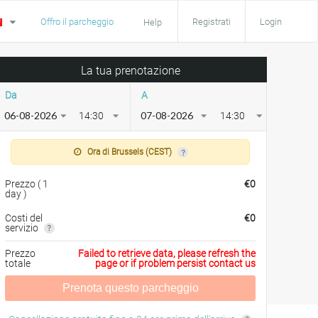
Offro il parcheggio
Registrati
Login
Help
La tua prenotazione
Da
A
14:30
14:30
Ora di Brussels (CEST)
Prezzo
(
1
€
0
day
)
Costi del
€
0
servizio
Prezzo
Failed to retrieve data, please refresh the
totale
page or if problem persist contact us
Prenota questo parcheggio