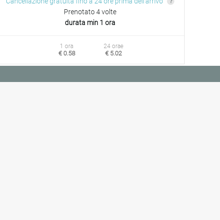
Cancellazione gratuita fino a 24 ore prima dell'arrivo
Prenotato 4 volte
durata min 1 ora
1 ora
24 orae
€ 0.58
€ 5.02