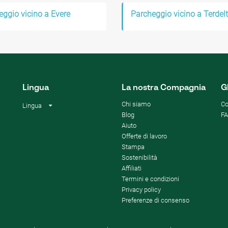
eggio vicino a Evere
Parcheggio vicino a Terdelt
Lingua
La nostra Compagnia
G
Chi siamo
Co
Lingua
Blog
F
Aiuto
Offerte di lavoro
Stampa
Sostenibilità
Affiliati
Termini e condizioni
Privacy policy
Preferenze di consenso