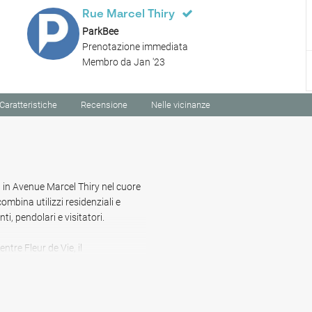
Rue Marcel Thiry
ParkBee
Prenotazione immediata
Membro da Jan '23
Caratteristiche
Recensione
Nelle vicinanze
a in Avenue Marcel Thiry nel cuore
mbina utilizzi residenziali e
, pendolari e visitatori.
entre Fleur de Vie, il
 La casa di cura De Tuinen van
 raggiungibile in 6 minuti.
anza. Anche le opzioni culinarie