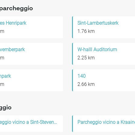
o parcheggio
es Henripark
Sint-Lambertuskerk
km
1.76 km
vemberpark
W-halll Auditorium
km
2.25 km
npark
140
km
2.66 km
ggio
Parcheggio vicino a Sint-Stevens-Woluwe
Parcheggio vicino a Kraai