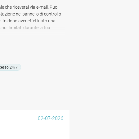
6 minuti a piedi, mentre il
le che riceverai via e-mail. Puoi
ermata dell'autobus Gulledelle si
otazione nel pannello di controllo
blico in tutta Bruxelles.
bito dopo aver effettuato una
o illimitati durante la tua
rta per coloro che necessitano di
ure di svago a Woluwe-Saint-
esso 24/7
02-07-2026