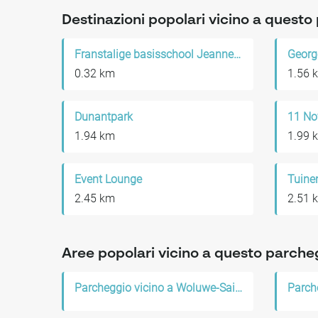
Destinazioni popolari vicino a quest
Franstalige basisschool Jeanne de Chantal
Georg
0.32 km
1.56 
Dunantpark
11 No
1.94 km
1.99 
Event Lounge
Tuine
2.45 km
2.51 
Aree popolari vicino a questo parche
Parcheggio vicino a Woluwe-Saint-Lambert