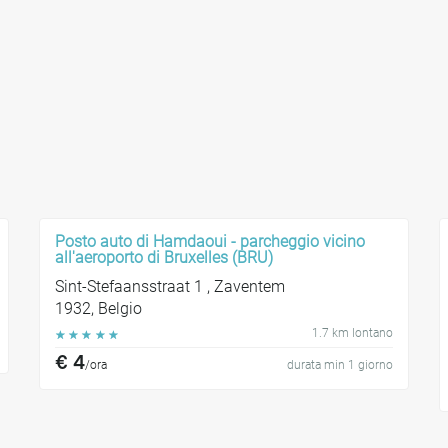
Posto auto di Hamdaoui - parcheggio vicino
all'aeroporto di Bruxelles (BRU)
Sint-Stefaansstraat 1 , Zaventem
1932, Belgio
1.7 km lontano
☆
☆
☆
☆
☆
€ 4
/ora
durata min 1 giorno