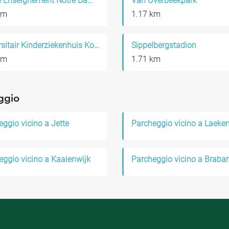
Centre Enseignement Notre Dame de la Sagesse En Liquidation Asbl
Van Overbeekpark
km
1.17 km
Universitair Kinderziekenhuis Koningin Fabiola
Sippelbergstadion
km
1.71 km
ggio
ggio vicino a Jette
Parcheggio vicino a Laeke
eggio vicino a Kaaienwijk
Parcheggio vicino a Braban