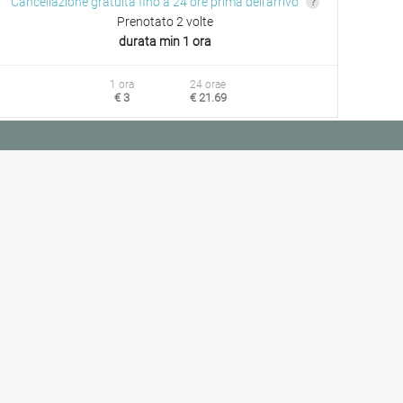
Cancellazione gratuita fino a 24 ore prima dell'arrivo
Prenotato 2 volte
durata min 1 ora
1 ora
24 orae
€ 3
€ 21.69