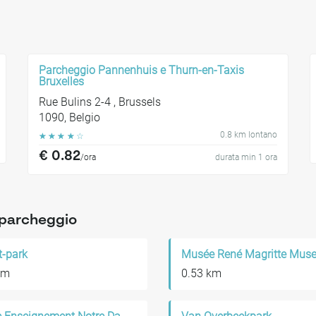
Parcheggio Pannenhuis e Thurn-en-Taxis
Bruxelles
Rue Bulins 2-4 , Brussels
1090, Belgio
0.8 km lontano
☆
☆
☆
☆
☆
€ 0.82
/ora
durata min 1 ora
o parcheggio
t-park
km
0.53 km