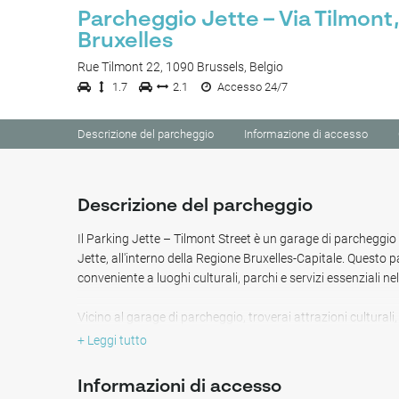
Parcheggio Jette – Via Tilmont
Bruxelles
Rue Tilmont 22, 1090 Brussels, Belgio
1.7
2.1
Accesso 24/7
Descrizione del parcheggio
Informazione di accesso
Descrizione del parcheggio
Il Parking Jette – Tilmont Street è un garage di parcheggio
Jette, all'interno della Regione Bruxelles-Capitale. Questo
conveniente a luoghi culturali, parchi e servizi essenziali nel
Vicino al garage di parcheggio, troverai attrazioni culturali, 
in Bd de Smet de Naeyer (3 min a piedi), Jaune (5 min a pie
+ Leggi tutto
Esseghem (6 min a piedi).
Informazioni di accesso
Ci sono diversi ristoranti nelle vicinanze di questo spazio