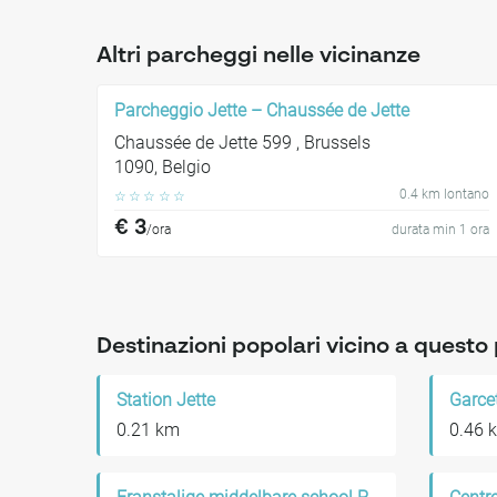
Altri parcheggi nelle vicinanze
Parcheggio Jette – Chaussée de Jette
Chaussée de Jette 599 , Brussels
1090, Belgio
0.4 km lontano
☆
☆
☆
☆
☆
€ 3
/ora
durata min 1 ora
Destinazioni popolari vicino a quest
Station Jette
Garce
0.21 km
0.46 