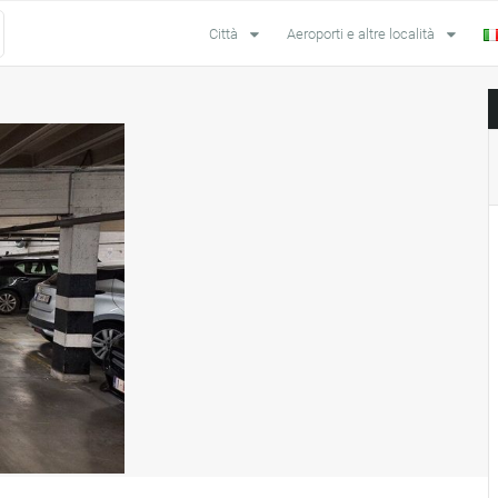
Città
Aeroporti e altre località