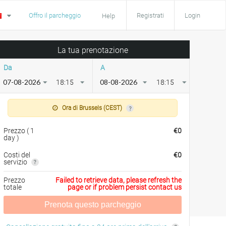
Offro il parcheggio
Registrati
Login
Help
La tua prenotazione
Da
A
18:15
18:15
Ora di Brussels (CEST)
Prezzo
(
1
€
0
day
)
Costi del
€
0
servizio
Prezzo
Failed to retrieve data, please refresh the
totale
page or if problem persist contact us
Prenota questo parcheggio