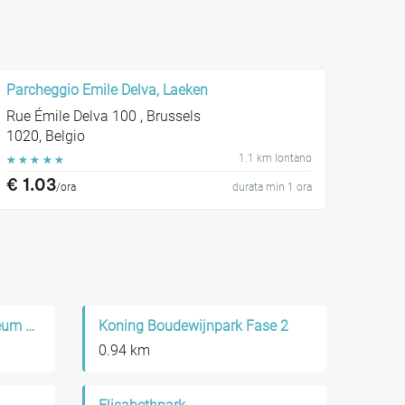
Parcheggio Emile Delva, Laeken
Rue Émile Delva 100 , Brussels
1020, Belgio
1.1 km lontano
☆
☆
☆
☆
☆
€ 1.03
/ora
durata min 1 ora
Musée René Magritte Museum VZW
Koning Boudewijnpark Fase 2
0.94 km