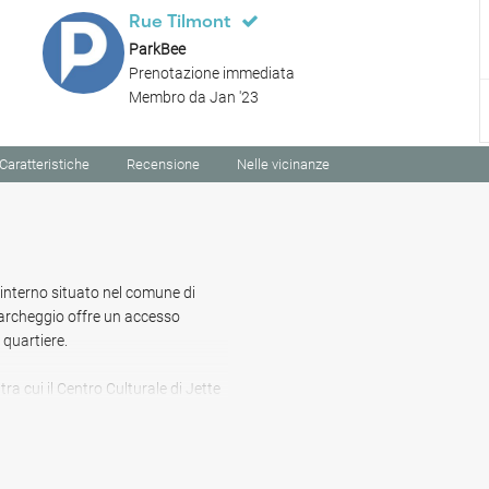
,
Rue Tilmont
ParkBee
Prenotazione immediata
Membro da Jan '23
Caratteristiche
Recensione
Nelle vicinanze
 interno situato nel comune di
 parcheggio offre un accesso
 quartiere.
tra cui il Centro Culturale di Jette
di) e il Museo René Magritte in Rue
 di parcheggio, come La Conca D'Oro