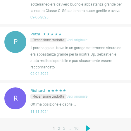
sotterraneo era davvero buono e abbastanza grande per
la nostra Classe C. Sébastien era super gentile e aveva
qualche ottimo consiglio per Parigi.
09-06-2025
☆
☆
☆
☆
☆
Petra
Recensione tradotta
Vedi originale
P
Il parcheggio si trova in un garage sotterraneo sicuro ed
era abbastanza grande per la nostra Up. Sebastien è
stato molto disponibile e può sicuramente essere
raccomandato.
02-04-2025
☆
☆
☆
☆
☆
Richard
Recensione tradotta
Vedi originale
R
Ottima posizione e ospite....
11-11-2024
1
2
3
...
10