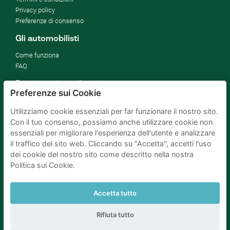
Privacy policy
Preferenze di consenso
Gli automobilisti
Come funziona
FAQ
Proprietari parcheggi
Preferenze sui Cookie
Affitta il tuo parcheggio
Utilizziamo cookie essenziali per far funzionare il nostro sito.
Per le aziende
Con il tuo consenso, possiamo anche utilizzare cookie non
Migliorare gli SDG
essenziali per migliorare l'esperienza dell'utente e analizzare
Blog di affari
il traffico del sito web. Cliccando su "Accetta", accetti l'uso
dei cookie del nostro sito come descritto nella nostra
Politica sui Cookie.
Parcheggio Amsterdam
Parcheggio Rotterdam
Parcheggio L'Aia
Parcheggio Bruxelles
Parcheggio Parigi
Parcheggio Utrecht
Accetta tutto
Rifiuta tutto