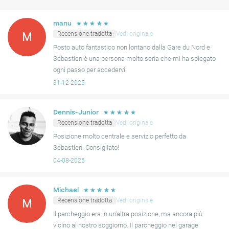
positiva.
☆
☆
☆
☆
☆
manu
Recentemente, alcune recensioni hanno menzionato che il posto
Recensione tradotta
Vedi originale
M
auto aveva una posizione diversa da quella inizialmente prevista;
Posto auto fantastico non lontano dalla Gare du Nord e
tuttavia, era normalmente ancora vicino all'indirizzo desiderato.
Sébastien è una persona molto seria che mi ha spiegato
mentre la maggior parte degli utenti ha segnalato soddisfazione,
ogni passo per accedervi.
altri hanno notato che potrebbe occasionalmente esserci
31-12-2025
confusione riguardo al posto auto esatto. Nonostante ciò, il
sentimento generale rimane positivo, suggerendo che questa
posizione è una scelta affidabile per coloro che hanno bisogno di
☆
☆
☆
☆
☆
Dennis-Junior
parcheggio nella zona.
Recensione tradotta
Vedi originale
Posizione molto centrale e servizio perfetto da
Sébastien. Consigliato!
04-08-2025
☆
☆
☆
☆
☆
Michael
Recensione tradotta
Vedi originale
M
Il parcheggio era in un'altra posizione, ma ancora più
vicino al nostro soggiorno. Il parcheggio nel garage