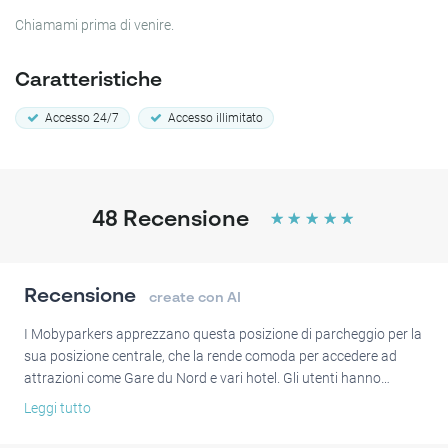
Chiamami prima di venire.
Caratteristiche
Accesso 24/7
Accesso illimitato
48
Recensione
☆
☆
☆
☆
☆
Recensione
create con AI
I Mobyparkers apprezzano questa posizione di parcheggio per la
sua posizione centrale, che la rende comoda per accedere ad
attrazioni come Gare du Nord e vari hotel. Gli utenti hanno
evidenziato l'ottimo servizio fornito da Sébastien, noto per le sue
Leggi tutto
indicazioni utili e consigli locali. Molti hanno trovato il garage
spazioso e sicuro, il che contribuisce all'esperienza complessiva