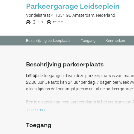
Parkeergarage Leidseplein
Vondelstraat 4, 1054 GD Amsterdam, Nederland
1.8
2.2
Beschrijving parkeerplaats
Toegang
Kenmerken
Beschrijving parkeerplaats
Let op:
de toegangstijd van deze parkeerplaats is van maa
22:00 uur. Je auto kan 24 uur per dag, 7 dagen per week w
alleen tijdens de toegangstijden in en uit de parkeergarage 
Ben je op zoek naar een parkeerplaats in het centrum van 
het Leidseplein?
Dat kan bij het Marriott Hotel; geniet nu v
+ Lees meer
je auto de beste zorg. Normaal gesproken, rijd je jouw aut
Marriott Hotel en geef je hem af aan de portier. Vanwege h
Toegang
portier je nu naar jouw parkeerplek en houdt daarna veilig