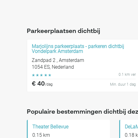
Parkeerplaatsen dichtbij
Marjolijns parkeerplaats - parkeren dichtbij
Vondelpark Amsterdam
Zandpad 2 , Amsterdam
1054 ES, Nederland
0.1 km ver
☆
☆
☆
☆
☆
€ 40
/dag
Min. duur 1 dag
Populaire bestemmingen dichtbij dez
Theater Bellevue
DeLa
0.15 km
0.18 