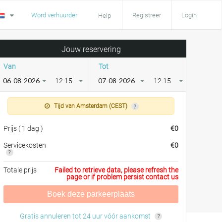
Word verhuurder
Registreer
Login
Help
Jouw reservering
Van
Tot
12:15
12:15
Tijd van Amsterdam (CEST)
Prijs
(
1 dag
)
€
0
Servicekosten
€
0
Totale prijs
Failed to retrieve data, please refresh the
page or if problem persist contact us
Boek deze parkeerplaats
Gratis annuleren tot 24 uur vóór aankomst