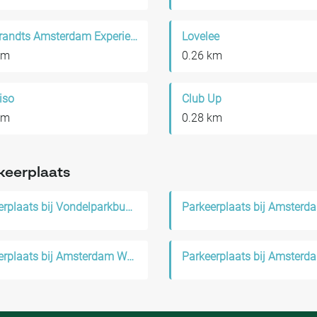
Rembrandts Amsterdam Experience
Lovelee
km
0.26 km
iso
Club Up
km
0.28 km
keerplaats
Parkeerplaats bij Vondelparkbuurt
Parkeerplaats bij Amsterdam West