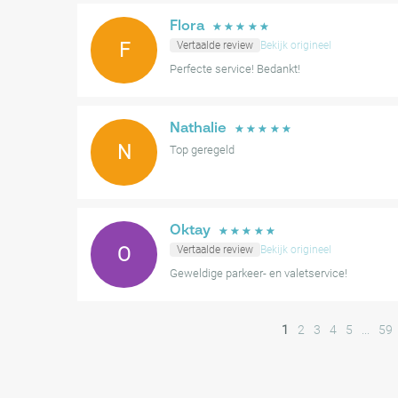
Flora
☆
☆
☆
☆
☆
F
Vertaalde review
Bekijk origineel
Perfecte service! Bedankt!
Nathalie
☆
☆
☆
☆
☆
N
Top geregeld
Oktay
☆
☆
☆
☆
☆
O
Vertaalde review
Bekijk origineel
Geweldige parkeer- en valetservice!
1
2
3
4
5
...
59