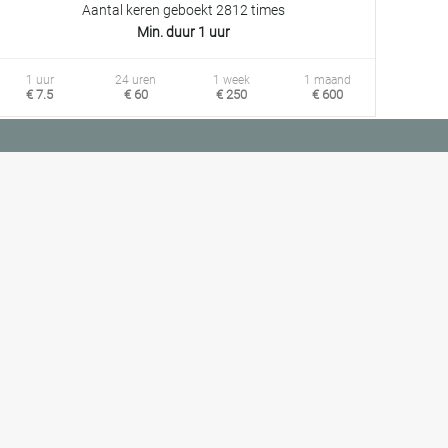
Aantal keren geboekt 2812 times
Min. duur 1 uur
1 uur
24 uren
1 week
1 maand
€ 7.5
€ 60
€ 250
€ 600