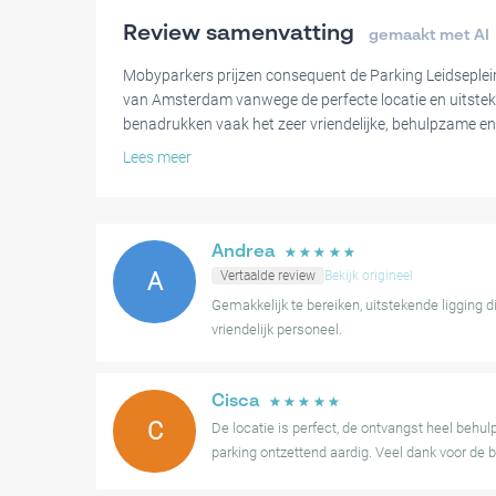
Review samenvatting
gemaakt met AI
Mobyparkers prijzen consequent de Parking Leidseplein
van Amsterdam vanwege de perfecte locatie en uitstek
benadrukken vaak het zeer vriendelijke, behulpzame en 
name de waardering voor de valetparkeerservice. Het
Lees meer
bruikbaarheid worden vaak genoemd als belangrijke vo
Hoewel de meeste ervaringen zeer positief zijn, hebb
gemeld bij het betreden van de parkeerplaats, en één b
Andrea
☆
☆
☆
☆
☆
om de klantenservice te bereiken voor een annulering
A
Vertaalde review
Bekijk origineel
omstandigheden. Een andere gebruiker merkte op dat 
Gemakkelijk te bereiken, uitstekende ligging d
het eerste contact met het hotelpersoneel minder gastv
vriendelijk personeel.
Al met al wordt de parkeerplaats sterk aanbevolen van
uitzonderlijke service van het personeel, wat het een 
Cisca
☆
☆
☆
☆
☆
Amsterdam te verkennen.
C
De locatie is perfect, de ontvangst heel behu
parking ontzettend aardig. Veel dank voor de b