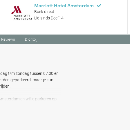
Marriott Hotel Amsterdam
Boek direct
Lid sinds Dec '14
Reviews
Dichtbij
ndag t/m zondag tussen 07:00 en
orden geparkeerd, maar je kunt
rijden.
Amsterdam en wil je parkeren op
an een uitstekende service en geef
o naar de voorkant van het
ygiëne begeleidt de Marriott
 jouw sleutels in bewaring. Daarna