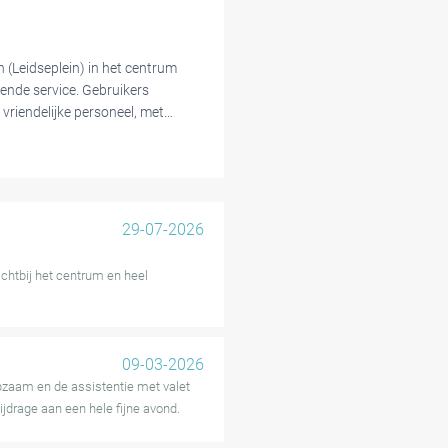
 (Leidseplein) in het centrum
ende service. Gebruikers
vriendelijke personeel, met
 gemak en de eenvoudige
ordelen.
en sommige gebruikers problemen
eoordeling noemde het moeilijk
29-07-2026
 vanwege onvoorziene
hoewel het parkeren handig was,
ichtbij het centrum en heel
rij was.
wege de toplocatie en de
uitstekende keuze maakt om
09-03-2026
lpzaam en de assistentie met valet
ijdrage aan een hele fijne avond.