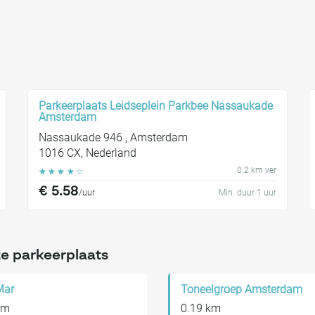
Parkeerplaats Leidseplein Parkbee Nassaukade
Amsterdam
Nassaukade 946 , Amsterdam
1016 CX, Nederland
0.2 km ver
☆
☆
☆
☆
☆
€ 5.58
/uur
Min. duur 1 uur
e parkeerplaats
Mar
Toneelgroep Amsterdam
km
0.19 km