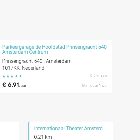
Parkeergarage de Hoofdstad Prinsengracht 540
Amsterdam Centrum
Prinsengracht 540 , Amsterdam
1017KK, Nederland
0.5 km ver
☆
☆
☆
☆
☆
€ 6.91
/uur
Min. duur 1 uur
Internationaal Theater Amsterdam
0.21 km