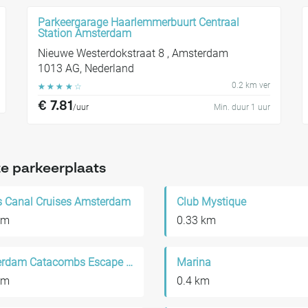
Parkeergarage Haarlemmerbuurt Centraal
Station Amsterdam
Nieuwe Westerdokstraat 8 , Amsterdam
1013 AG, Nederland
0.2 km ver
☆
☆
☆
☆
☆
€ 7.81
/uur
Min. duur 1 uur
e parkeerplaats
s Canal Cruises Amsterdam
Club Mystique
km
0.33 km
Amsterdam Catacombs Escape Room
Marina
km
0.4 km