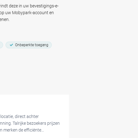
serveer uw plek bij Parking
indt deze in uw bevestigings-e-
kkelijke toegang tot deze
d op uw Mobypark-account en
enen.
centrum van Amsterdam
Onbeperkte toegang
 gemak
n gemakkelijke parkeerervaring
ocatie, direct achter
ning. Talrijke bezoekers prijzen
n merken de efficiënte
n vereenvoudigt.