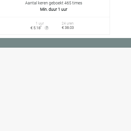
Aantal keren geboekt 465 times
Min. duur 1 uur
1 uur
24 uren
*
€ 38.03
€ 5.18