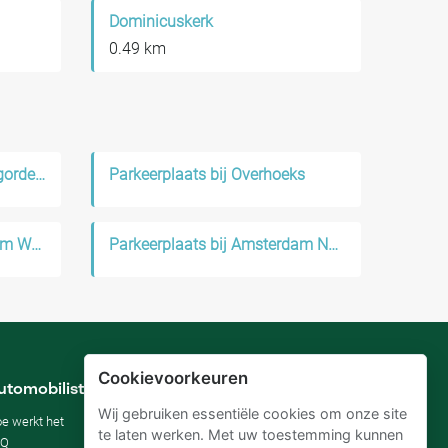
Dominicuskerk
0.49 km
Parkeerplaats bij Grachtengordel-West
Parkeerplaats bij Overhoeks
Parkeerplaats bij Amsterdam West
Parkeerplaats bij Amsterdam Noord
Cookievoorkeuren
utomobilisten
Verhuurders
Wij gebruiken essentiële cookies om onze site
e werkt het
Mijn parkeerplaats verhuren
te laten werken. Met uw toestemming kunnen
AQ
Voor bedrijven