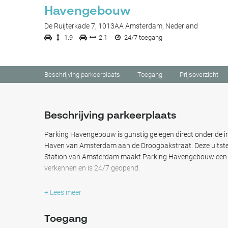
Havengebouw
De Ruijterkade 7, 1013AA Amsterdam, Nederland
1.9
2.1
24/7 toegang
Beschrijving parkeerplaats
Toegang
Prijsoverzicht
Beschrijving parkeerplaats
Parking Havengebouw is gunstig gelegen direct onder de i
Haven van Amsterdam aan de Droogbakstraat. Deze uitsteke
Station van Amsterdam maakt Parking Havengebouw een id
verkennen en is 24/7 geopend.
Slechts 2 minuten lopen van de KvK (Kamer van Koophande
+ Lees meer
van 11 minuten naar de populaire riviercruiseterminal va
biedt deze parkeergelegenheid gemakkelijke toegang tot b
Toegang
Bovendien ligt de beroemde wijk Jordaan, bekend om zijn sm