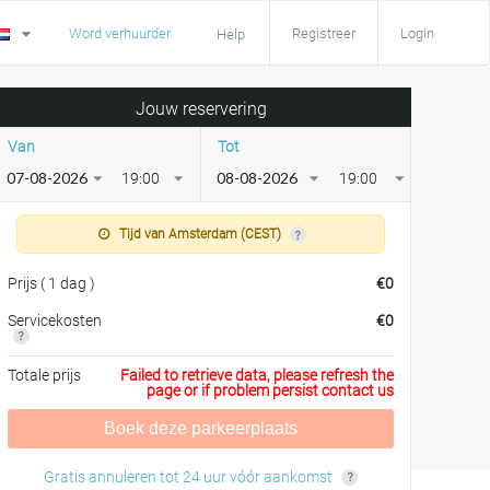
Word verhuurder
Registreer
Login
Help
Jouw reservering
Van
Tot
19:00
19:00
Tijd van Amsterdam (CEST)
Prijs
(
1 dag
)
€
0
Servicekosten
€
0
Totale prijs
Failed to retrieve data, please refresh the
page or if problem persist contact us
Boek deze parkeerplaats
Gratis annuleren tot 24 uur vóór aankomst