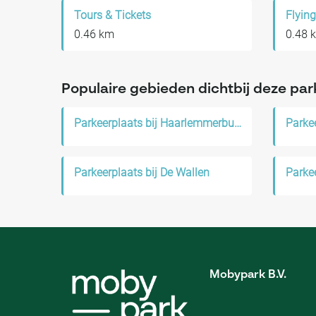
Tours & Tickets
Flyin
0.46 km
0.48 
Populaire gebieden dichtbij deze par
Parkeerplaats bij Haarlemmerbuurt
Parkeerplaats bij De Wallen
Mobypark B.V.