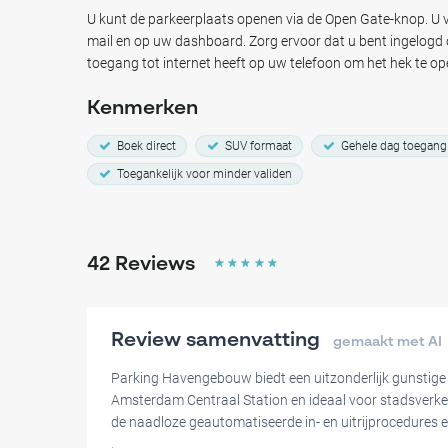
winkels en sfeervolle bars, op slechts 15 minuten lopen. Re
U kunt de parkeerplaats openen via de Open Gate-knop. U v
Havengebouw vooraf voor een moeiteloze ervaring en gema
mail en op uw dashboard. Zorg ervoor dat u bent ingelog
belangrijke bezienswaardigheden.
toegang tot internet heeft op uw telefoon om het hek te op
Waarom parkeren bij Parking Havengebouw:
Kenmerken
Gemakkelijke toegang tot populaire attracties in het 
Boek direct
SUV formaat
Gehele dag toegang
Goede prijs naast het Centraal Station
Gelegen naast Amsterda, Centraal Station voor ultiem
Toegankelijk voor minder validen
Boek nu uw plek bij Parking Havengebouw en geniet van ee
midden in het hart van Amsterdam!
42
Reviews
☆
☆
☆
☆
☆
Review samenvatting
gemaakt met AI
Parking Havengebouw biedt een uitzonderlijk gunstige l
Amsterdam Centraal Station en ideaal voor stadsverken
de naadloze geautomatiseerde in- en uitrijprocedures e
kentekenherkenning op die het aankomen en vertrekke