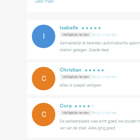
Lees meer
Hoewel de ervaring grotendeels soepel verloopt, hebb
enige verwarring ervaren over de precieze ingangsloca
aanwijzingen. Desalniettemin is deze parkeervoorzieni
Isabelle
☆
☆
☆
☆
☆
gelegen voor bezoekers om van Amsterdam te geniete
I
Vertaalde review
Bekijk origineel
Gemakkelijk te bereiken, automatische openin
station gelegen. Goede deal
Christian
☆
☆
☆
☆
☆
C
Vertaalde review
Bekijk origineel
Alles is soepel verlopen.
Cora
☆
☆
☆
☆
☆
C
Vertaalde review
Bekijk origineel
De parkeerplaats was echt goed, we zouden hie
ver van de stad. Alles ging goed.