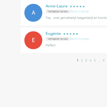
Anne-Laure
☆
☆
☆
☆
☆
A
Vertaalde review
Bekijk origineel
Top....snel, gemakkelijk toegankelijk en functio
Eugénie
☆
☆
☆
☆
☆
E
Vertaalde review
Bekijk origineel
Perfect.
1
2
3
4
5
...
9