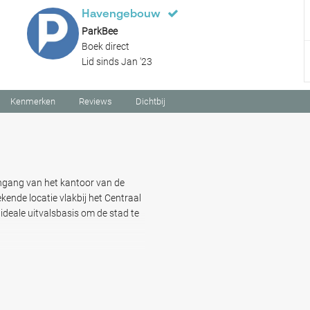
Havengebouw
ParkBee
Boek direct
Lid sinds Jan '23
Kenmerken
Reviews
Dichtbij
ngang van het kantoor van de
nde locatie vlakbij het Centraal
eale uitvalsbasis om de stad te
l) en Hostnet, en een wandeling
n Amsterdam aan De Ruijterkade,
elangrijke bestemmingen.
alle straatjes, schilderachtige