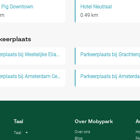
g Pig Downtown
Hotel Neutraal
km
0.49 km
keerplaats
Parkeerplaats bij Westelijke Eilanden
Parkeerplaats bij Amsterdam Centrum
Taal
Over Mobypark
A
Over ons
Ho
Taal
Blog
F