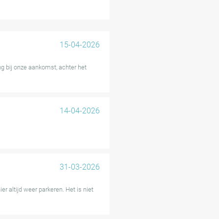
en sommige gasten af en toe
tie vanwege verouderde visuele
ng een praktische keuze, gunstig
15-04-2026
n.
g bij onze aankomst, achter het
14-04-2026
31-03-2026
r altijd weer parkeren. Het is niet