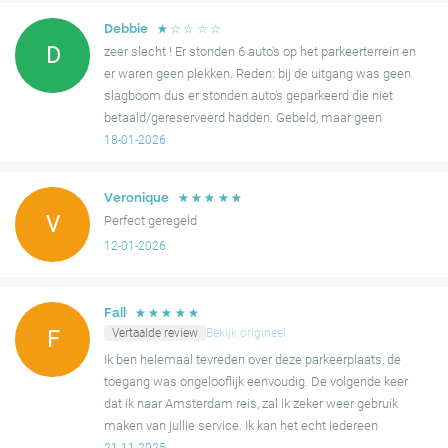
zijn er een paar meldingen van overbevolking, met rapporten van
meer reserveringen dan beschikbare plekken, wat resulteerde in
☆
☆
☆
☆
☆
Debbie
D
situaties waarin chauffeurs moeite hadden om parkeerplaatsen
zeer slecht ! Er stonden 6 auto's op het parkeerterrein en
te vinden.
er waren geen plekken. Reden: bij de uitgang was geen
slagboom dus er stonden auto's geparkeerd die niet
Samenvattend, hoewel de parkeergelegenheid over het algemeen
betaald/gereserveerd hadden. Gebeld, maar geen
goed wordt ontvangen vanwege het gebruiksgemak en de
oplossing. Conclusie: niet reserveren en vooruit betalen.
18-01-2026
strategische locatie, zouden potentiële gebruikers voorzichtig
moeten zijn met het timen van hun aankomst en voorbereid
☆
☆
☆
☆
☆
Veronique
moeten zijn op mogelijke kleine hobbels tijdens de toegang.
V
Perfect geregeld
12-01-2026
☆
☆
☆
☆
☆
Fall
Vertaalde review
Bekijk origineel
F
Ik ben helemaal tevreden over deze parkeerplaats, de
toegang was ongelooflijk eenvoudig. De volgende keer
dat ik naar Amsterdam reis, zal ik zeker weer gebruik
maken van jullie service. Ik kan het echt iedereen
aanbevelen.