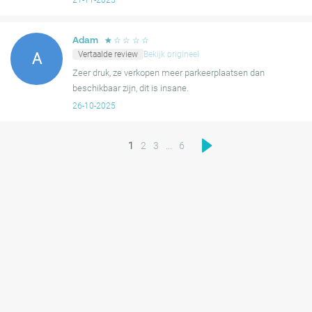
21-11-2025
☆
☆
☆
☆
☆
Adam
Vertaalde review
Bekijk origineel
A
Zeer druk, ze verkopen meer parkeerplaatsen dan
beschikbaar zijn, dit is insane.
26-10-2025
1
2
3
...
6