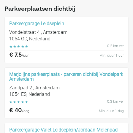
Parkeerplaatsen dichtbij
Parkeergarage Leidseplein
Vondelstraat 4 , Amsterdam
1054 GD, Nederland
0.2 km ver
☆
☆
☆
☆
☆
€ 7.5
/uur
Min. duur 1 uur
Marjolijns parkeerplaats - parkeren dichtbij Vondelpark
Amsterdam
Zandpad 2 , Amsterdam
1054 ES, Nederland
0.3 km ver
☆
☆
☆
☆
☆
€ 40
/dag
Min. duur 1 dag
Parkeergarage Valet Leidseplein/Jordaan Molenpad