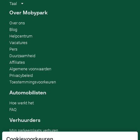
Taal
Over Mobypark
Over ons
Blog
Helpcentrum
Vacatures
Pers
Duurzaamheid
Affiliates
Algemene voorwaarden
Privacybeleid
Toestemmingsvoorkeuren
Automobilisten
Hoe werkt het
FAQ
Verhuurders
Mijn parkeerplaats verhuren
Voor bedrijven
Cookievoorkeuren