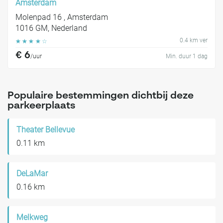
Amsterdam
Molenpad 16 , Amsterdam
1016 GM, Nederland
0.4 km ver
☆
☆
☆
☆
☆
€ 6
/uur
Min. duur 1 dag
Populaire bestemmingen dichtbij deze
parkeerplaats
Theater Bellevue
0.11 km
DeLaMar
0.16 km
Melkweg