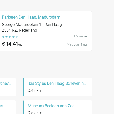
Parkeren Den Haag, Madurodam
George Maduroplein 1 , Den Haag
2584 RZ, Nederland
1.5 km ver
☆
☆
☆
☆
☆
€ 14.41
/uur
Min. duur 1 uur
Fletcher Hotel-Restaurant Scheveningen
ibis Styles Den Haag Scheveningen
0.43 km
us
Museum Beelden aan Zee
0.57 km