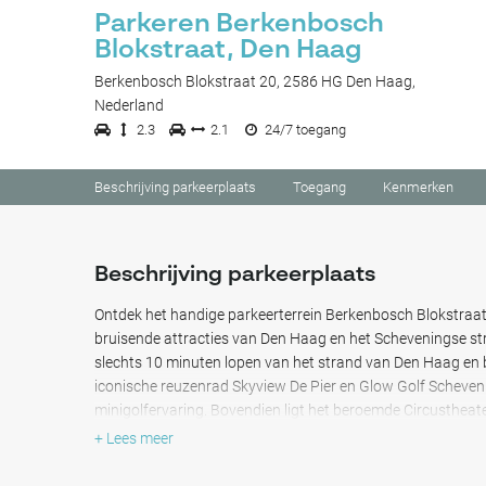
Parkeren Berkenbosch
Blokstraat, Den Haag
Berkenbosch Blokstraat 20, 2586 HG Den Haag,
Nederland
2.3
2.1
24/7 toegang
Beschrijving parkeerplaats
Toegang
Kenmerken
Beschrijving parkeerplaats
Ontdek het handige parkeerterrein Berkenbosch Blokstraat
bruisende attracties van Den Haag en het Scheveningse stra
slechts 10 minuten lopen van het strand van Den Haag en b
iconische reuzenrad Skyview De Pier en Glow Golf Scheven
minigolfervaring. Bovendien ligt het beroemde Circustheate
ideaal voor wie op zoek is naar entertainment en culturele
+ Lees meer
opwinding wacht het Holland Casino Scheveningen op slec
onvergetelijke avond belooft. Bovendien zorgt een handige