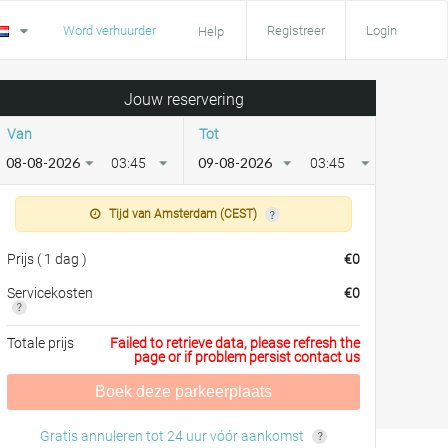
Word verhuurder
Registreer
Login
Help
Jouw reservering
Van
Tot
03:45
03:45
Tijd van Amsterdam (CEST)
Prijs
(
1 dag
)
€
0
Servicekosten
€
0
Totale prijs
Failed to retrieve data, please refresh the
page or if problem persist contact us
Boek deze parkeerplaats
Gratis annuleren tot 24 uur vóór aankomst