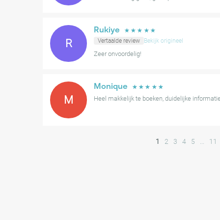
Rukiye
☆
☆
☆
☆
☆
R
Vertaalde review
Bekijk origineel
Zeer onvoordelig!
Monique
☆
☆
☆
☆
☆
M
Heel makkelijk te boeken, duidelijke informat
1
2
3
4
5
...
11