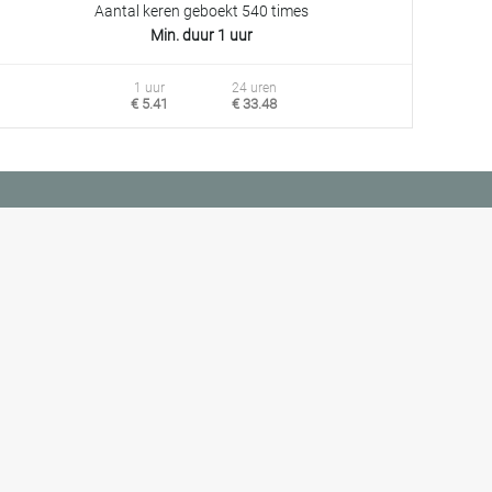
Aantal keren geboekt 540 times
Min. duur 1 uur
1 uur
24 uren
€ 5.41
€ 33.48