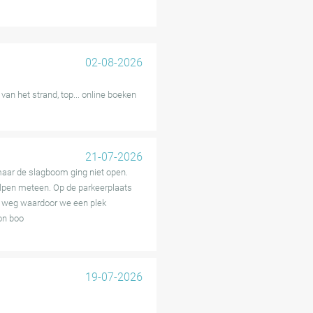
 de in- of uitrijdhekken of
e zeldzame situaties wordt het
ouwbare en handige keuze voor
02-08-2026
van het strand, top... online boeken
21-07-2026
aar de slagboom ging niet open.
pen meteen. Op de parkeerplaats
nd weg waardoor we een plek
on boo
19-07-2026