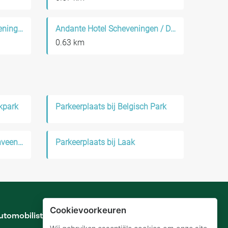
Ramada The Hague Scheveningen
Andante Hotel Scheveningen / Den Haag
0.63 km
kpark
Parkeerplaats bij Belgisch Park
Parkeerplaats bij Leidschenveen-Ypenburg
Parkeerplaats bij Laak
Cookievoorkeuren
utomobilisten
Verhuurders