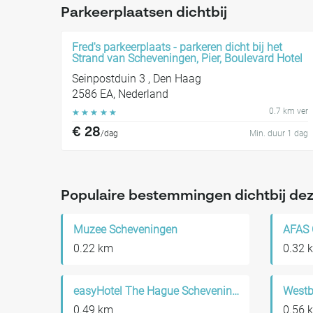
Parkeerplaatsen dichtbij
Fred's parkeerplaats - parkeren dicht bij het
Strand van Scheveningen, Pier, Boulevard Hotel
Seinpostduin 3 , Den Haag
2586 EA, Nederland
0.7 km ver
☆
☆
☆
☆
☆
€ 28
/dag
Min. duur 1 dag
Populaire bestemmingen dichtbij dez
Muzee Scheveningen
AFAS 
0.22 km
0.32 
easyHotel The Hague Scheveningen Beach
Westb
0.49 km
0.56 