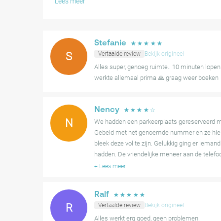
Lees meer
Soms kunnen gasten kleine vertragingen ondervinden bij
beschikbaarheidsproblemen bij aankomst. Ondanks dez
parkeerterrein over het algemeen gezien als een betr
Stefanie
☆
☆
☆
☆
☆
een bezoek.
S
Vertaalde review
Bekijk origineel
Alles super, genoeg ruimte.. 10 minuten lopen 
werkte allemaal prima 🙏 graag weer boeken
Nency
☆
☆
☆
☆
☆
N
We hadden een parkeerplaats gereserveerd m
Gebeld met het genoemde nummer en ze hiel
bleek deze vol te zijn. Gelukkig ging er iema
hadden. De vriendelijke meneer aan de telefo
+
Lees meer
Ralf
☆
☆
☆
☆
☆
R
Vertaalde review
Bekijk origineel
Alles werkt erg goed, geen problemen.