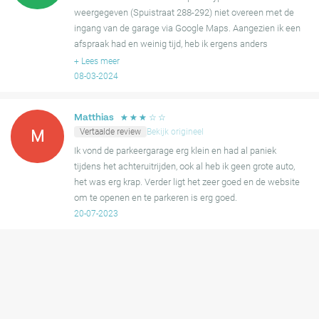
weergegeven (Spuistraat 288-292) niet overeen met de
ingang van de garage via Google Maps. Aangezien ik een
afspraak had en weinig tijd, heb ik ergens anders
geparkeerd, ondanks dat ik de boeking al had betaald.
+
Lees meer
Ook de inf
08-03-2024
☆
☆
☆
☆
☆
Matthias
Vertaalde review
Bekijk origineel
M
Ik vond de parkeergarage erg klein en had al paniek
tijdens het achteruitrijden, ook al heb ik geen grote auto,
het was erg krap. Verder ligt het zeer goed en de website
om te openen en te parkeren is erg goed.
20-07-2023