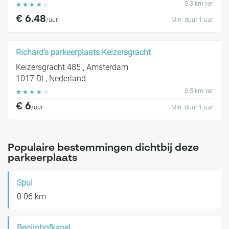
0.3 km ver
☆
☆
☆
☆
☆
€ 6.48
/uur
Min. duur 1 uur
Richard's parkeerplaats Keizersgracht
Keizersgracht 485 , Amsterdam
1017 DL, Nederland
0.5 km ver
☆
☆
☆
☆
☆
€ 6
/uur
Min. duur 1 uur
Populaire bestemmingen dichtbij deze
parkeerplaats
Spui
0.06 km
Begijnhofkapel