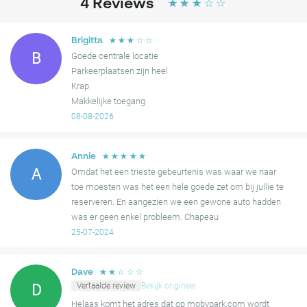
onder andere Kalverstraat, Rokin, Soho House Amsterdam,
4
Reviews
☆
☆
☆
☆
☆
Museum van de Grachten, Huis Marseille, Museum voor Fotografie,
Madame Tussauds Amsterdam, The Amsterdam Dungeon, Fabel
☆
☆
☆
☆
☆
Brigitta
Friet Runstraat, Van Stapele Koekmakerij, archeologiemuseum
B
Goede centrale locatie
Allard Pierson, en vele andere plekken.
Parkeerplaatsen zijn heel
Krap
Bovendien ligt de Dam met het Koninklijk Paleis en de Nieuwe Kerk
Makkelijke toegang
op slechts 5 minuten lopen van de parkeerplaats van NH
08-08-2026
Amsterdam City Centre. Die je bij Mobypark kunt boeken voor de
beste prijs, zelfs als je geen hotelgast bent!
☆
☆
☆
☆
☆
Annie
Kies voor Parking Spui - NH Amsterdam City Centre voor een
A
Omdat het een trieste gebeurtenis was waar we naar
handige, veilige en meest centraal gelegen oplossing voor je
toe moesten was het een hele goede zet om bij jullie te
parkeerbehoefte, zodat je bezoek aan Amsterdam Centrum zo
reserveren. En aangezien we een gewone auto hadden
naadloos en plezierig mogelijk verloopt.
was er geen enkel probleem. Chapeau
25-07-2024
☆
☆
☆
☆
☆
Dave
Vertaalde review
Bekijk origineel
D
Helaas komt het adres dat op mobypark.com wordt