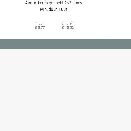
Aantal keren geboekt 263 times
Min. duur 1 uur
1 uur
24 uren
€ 5.77
€ 45.52