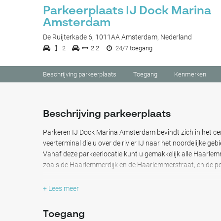
Parkeerplaats IJ Dock Marina
Amsterdam
De Ruijterkade 6, 1011AA Amsterdam, Nederland
2
2.2
24/7 toegang
Beschrijving parkeerplaats
Toegang
Kenmerken
Beschrijving parkeerplaats
Parkeren IJ Dock Marina Amsterdam bevindt zich in het c
veerterminal die u over de rivier IJ naar het noordelijke 
Vanaf deze parkeerlocatie kunt u gemakkelijk alle Haarle
zoals de Haarlemmerdijk en de Haarlemmerstraat, en de po
In de buurt vindt u ook het treinstation Amsterdam Centraa
+ Lees meer
eetgelegenheden in de omgeving, zoals Piqniq en Restaura
Toegang
Dankzij de nabijgelegen veerterminal kunt u ook naar he