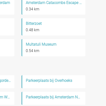
terdam
Amsterdam Catacombs Escape Room
0.34 km
Bitterzoet
0.48 km
Multatuli Museum
0.54 km
Parkeerplaats bij Grachtengordel-West
Parkeerplaats bij Overhoeks
Parkeerplaats bij Amsterdam West
Parkeerplaats bij Amsterdam Noord