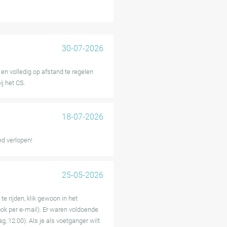
zering en de beschikbaarheid van
evoel.
meen soepel werkt, hebben
n soms even nodig hebben om te
30-07-2026
proces. Over het geheel genomen
n vanwege het gemak en de
en volledig op afstand te regelen
ij het CS.
18-07-2026
ed verlopen!
25-05-2026
e rijden, klik gewoon in het
ok per e-mail). Er waren voldoende
 12:00). Als je als voetganger wilt