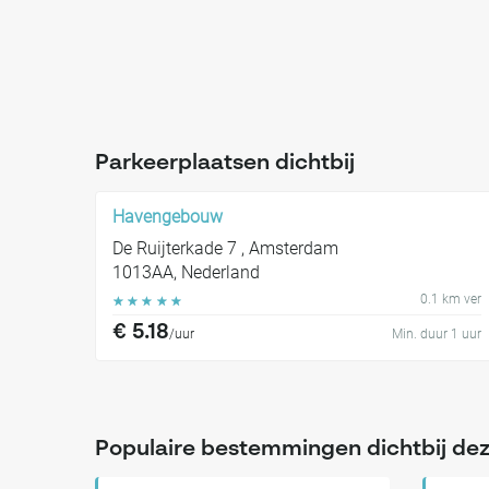
Parkeerplaatsen dichtbij
Havengebouw
De Ruijterkade 7 , Amsterdam
1013AA, Nederland
0.1 km ver
☆
☆
☆
☆
☆
€ 5.18
/uur
Min. duur 1 uur
Populaire bestemmingen dichtbij dez