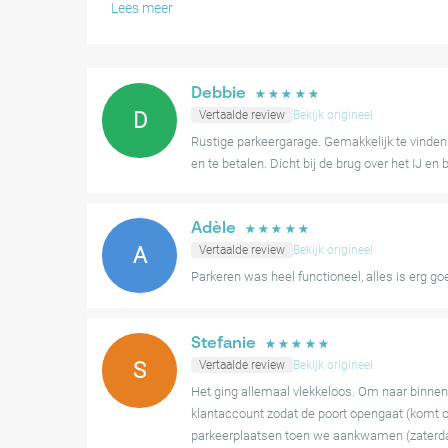
betaling en toegang, en merken de duidelijke bewegwij
Lees meer
ruime parkeerplaatsen op die bijdragen aan een veilig g
Hoewel het automatische poortsysteem over het alge
sommige gebruikers opgemerkt dat voetgangersdeure
Debbie
☆
☆
☆
☆
☆
openen of een korte uitleg vereisen over het uitgangs
D
Vertaalde review
Bekijk origineel
wordt deze parkeervoorziening ten zeerste aanbevole
Rustige parkeergarage. Gemakkelijk te vinden 
uitstekende ligging.
en te betalen. Dicht bij de brug over het IJ en b
Adèle
☆
☆
☆
☆
☆
A
Vertaalde review
Bekijk origineel
Parkeren was heel functioneel, alles is erg go
Stefanie
☆
☆
☆
☆
☆
S
Vertaalde review
Bekijk origineel
Het ging allemaal vlekkeloos. Om naar binnen t
klantaccount zodat de poort opengaat (komt o
parkeerplaatsen toen we aankwamen (zaterdag,