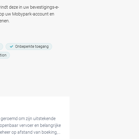
n.
indt deze in uw bevestigings-e-
d op uw Mobypark-account en
enen.
Onbeperkte toegang
tion
geroemd om zijn uitstekende
t openbaar vervoer en belangrijke
beheer op afstand van boeking,