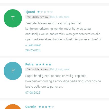
Desondanks maken het algemene gemak en de efficiëntie het een
favoriete parkeeroptie, waarbij veel bezoekers aangeven terug te
☆
☆
☆
☆
☆
Tjeerd
willen komen.
Vertaalde review
Bekijk origineel
T
Zeer slechte ervaring. In- en uitrijden met
kentekenherkenning werkte, maar het was totaal
onduidelijk welke parkeerplek was gereserveerd en alle
open parkeervakken hadden ofwel "niet parkeren hier" of
waren toegewezen aan bedrijven. Geen
+
Lees meer
parkeerplaatsnummer gegeven in
29-12-2025
☆
☆
☆
☆
☆
Petra
Vertaalde review
Bekijk origineel
P
Super handig, zeer schoon en veilig. Top prijs-
kwaliteitverhouding. Eenvoudige bediening. Voor ons de
beste optie om te parkeren.
07-08-2025
☆
☆
☆
☆
☆
Carolin