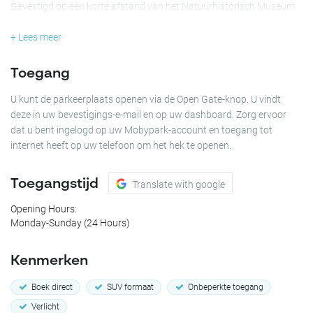
Gevestigd op een korte afstand van het Natuurhistorisch Museum
Maastricht en de Universiteit Maastricht, is parkeerterrein Abtstraat
gemakkelijk bereikbaar en zeer handig voor degenen die deze
+ Lees meer
populaire bestemmingen willen bezoeken. Parkeergarage Abtstraat
is de betrouwbare en slimme keuze voor uw volgende
Toegang
parkeerbehoeften in de stad Maastricht.
U kunt de parkeerplaats openen via de Open Gate-knop. U vindt
deze in uw bevestigings-e-mail en op uw dashboard. Zorg ervoor
dat u bent ingelogd op uw Mobypark-account en toegang tot
internet heeft op uw telefoon om het hek te openen.
Toegangstijd
Translate with google
Opening Hours:
Monday-Sunday (24 Hours)
Kenmerken
Boek direct
SUV formaat
Onbeperkte toegang
Verlicht