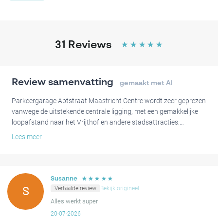
31
Reviews
☆
☆
☆
☆
☆
Review samenvatting
gemaakt met AI
Parkeergarage Abtstraat Maastricht Centre wordt zeer geprezen
vanwege de uitstekende centrale ligging, met een gemakkelijke
loopafstand naar het Vrijthof en andere stadsattracties.
Gebruikers prijzen consequent de netheid, veiligheid en
Lees meer
uitstekende prijs-kwaliteitverhouding, en omschrijven de ervaring
als eenvoudig en goed georganiseerd, waardoor het een
topkeuze is voor bezoekers.
☆
☆
☆
☆
☆
Susanne
Hoewel de beoordelingen overwegend positief zijn, hebben
Vertaalde review
Bekijk origineel
S
sommige gasten soms verwarring over het toegangssysteem
Alles werkt super
genoemd en dat de poorten smal zijn voor grotere voertuigen.
20-07-2026