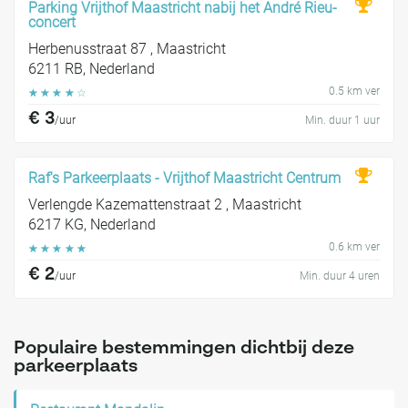
Parking Vrijthof Maastricht nabij het André Rieu-
concert
Herbenusstraat 87 , Maastricht
6211 RB, Nederland
0.5 km ver
☆
☆
☆
☆
☆
€ 3
/uur
Min. duur 1 uur
Raf's Parkeerplaats - Vrijthof Maastricht Centrum
Verlengde Kazemattenstraat 2 , Maastricht
6217 KG, Nederland
0.6 km ver
☆
☆
☆
☆
☆
€ 2
/uur
Min. duur 4 uren
Populaire bestemmingen dichtbij deze
parkeerplaats