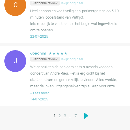
Vertaalde review
Bekijk origineel
C
Heel schoon en voelt veilig aan, parkeergarage op 5-10
minuten loopafstand van Vrithjof.
Iets moeilijk te vinden en in het begin wat ingewikkeld
om te openen.
22-07-2025
☆
☆
☆
☆
☆
Joachim
Vertaalde review
Bekijk origineel
J
We gebruikten de parkeerplaats 's avonds voor een
concert van André Rieu. Het is erg dicht bij het
stadscentrum en gemakkelijk te vinden. Alles werkte,
maar de in- en uitgangshekken zijn al krap voor onze
middelgrote SUV; bredere auto's kunnen problemen
+
Lees meer
hebben. De parke
14-07-2025
1
2
3
...
7