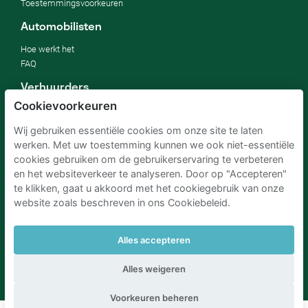
Toestemmingsvoorkeuren
Automobilisten
Hoe werkt het
FAQ
Verhuurders
Cookievoorkeuren
Mijn parkeerplaats verhuren
Voor bedrijven
Wij gebruiken essentiële cookies om onze site te laten
Voor hotels
werken. Met uw toestemming kunnen we ook niet-essentiële
Voor onroerend goed
cookies gebruiken om de gebruikerservaring te verbeteren
Verbeter jouw SDG's
en het websiteverkeer te analyseren. Door op "Accepteren"
Zakelijke blog
te klikken, gaat u akkoord met het cookiegebruik van onze
website zoals beschreven in ons Cookiebeleid.
Parkeren Schiphol
Parkeren Amsterdam
Alles accepteren
Parkeren RAI Amsterdam P+R
Parkeren Brussel
Parkeren Den Haag
Parkeren Rotterdam
Alles weigeren
Voorkeuren beheren