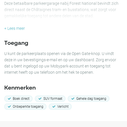
Deze betaalbare parkeergarage nabij Forest National bevindt zich
direct naast de Châtaignes tram- en busstations, wat zorgt voor
gemakkelijke toegang tot andere delen van de stad.
Voor bewoners of bezoekers die administratieve diensten nodig
+ Lees meer
hebben in het Forest-gebied, is deze parkeergarage gunstig dicht bij
het lokale overheidskantoor Commune de Forest - Service État Civil
Toegang
et Population.
U kunt de parkeerplaats openen via de Open Gate-knop. U vindt
Deze goed verlichte parking aan de Rue de Delta, gelegen in het hart
deze in uw bevestigings-e-mail en op uw dashboard. Zorg ervoor
van het Forest-district van Brussel, is voorzien van een poort, wat
dat u bent ingelogd op uw Mobypark-account en toegang tot
zorgt voor een veilige parkeerservice.
internet heeft op uw telefoon om het hek te openen.
Maak uw bezoek aan Forest National of andere delen van Brussel
Kenmerken
eenvoudiger door van tevoren uw plek te reserveren bij Parking
Forest National Châtaignes in Brussel en ervaar het gemak van
Boek direct
SUV formaat
Gehele dag toegang
centraal parkeren!
Onbeperkte toegang
Verlicht