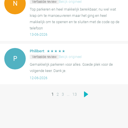
Vertaalde review
Bekijk origineel
N
Top parkeren en heel makkelijk bereikbaar; nu wel wat
krap om te manoeuvreren maar het ging en heel
makkelijk om te openen en te sluiten met de code op de
telefoon
13-06-2026
☆
☆
☆
☆
☆
Philibert
Vertaalde review
Bekijk origineel
P
Gemakkelijk parkeren voor alles. Goede plek voor de
volgende keer. Dank je.
12-06-2026
1
2
3
...
13