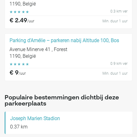
1190, België
0.3 km ver
☆
☆
☆
☆
☆
€ 2.49
/uur
Min. duur 1 uur
Parking d’Amélie – parkeren nabij Altitude 100, Bos
Avenue Minerve 41 , Forest
1190, België
0.9 km ver
☆
☆
☆
☆
☆
€ 9
/uur
Min. duur 1 uur
Populaire bestemmingen dichtbij deze
parkeerplaats
Joseph Marien Stadion
0.37 km