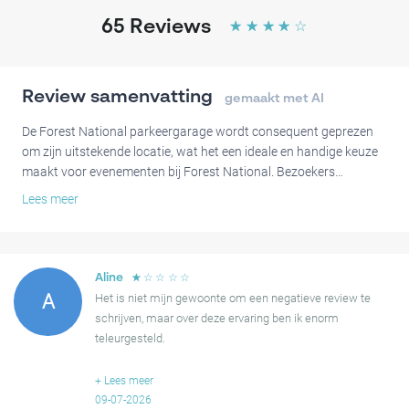
65
Reviews
☆
☆
☆
☆
☆
Review samenvatting
gemaakt met AI
De Forest National parkeergarage wordt consequent geprezen
om zijn uitstekende locatie, wat het een ideale en handige keuze
maakt voor evenementen bij Forest National. Bezoekers
benadrukken vaak de betaalbare prijzen en de gemoedsrust die
Lees meer
wordt geboden door de veilige en goed verlichte omgeving. Velen
vinden de toegang eenvoudig en de algehele ervaring zeer
positief.
☆
☆
☆
☆
☆
Aline
Af en toe merken bezoekers op dat het vinden van de exacte
A
Het is niet mijn gewoonte om een negatieve review te
ingang of het begrijpen van het in- en uitrijsysteem enige
schrijven, maar over deze ervaring ben ik enorm
aandacht kan vereisen. Sommigen vinden de parkeerplaatsen
teleurgesteld.
ook wat krap, wat voorzichtig manoeuvreren suggereert.
We hadden vooraf een parkeerplaats gereserveerd voor
+
Lees meer
Over het geheel genomen wordt de parkeergarage sterk
€10. Bij aankomst bleek er geen enkele plaats meer
09-07-2026