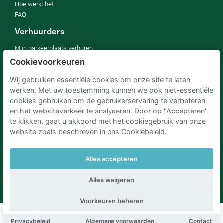
Hoe werkt het
FAQ
Verhuurders
Mijn parkeerplaats verhuren
Voor bedrijven
Cookievoorkeuren
Voor hotels
Wij gebruiken essentiële cookies om onze site te laten
Voor onroerend goed
werken. Met uw toestemming kunnen we ook niet-essentiële
Verbeter jouw SDG's
cookies gebruiken om de gebruikerservaring te verbeteren
Zakelijke blog
en het websiteverkeer te analyseren. Door op "Accepteren"
te klikken, gaat u akkoord met het cookiegebruik van onze
website zoals beschreven in ons Cookiebeleid.
Parkeren Schiphol
Parkeren Amsterdam
Parkeren RAI Amsterdam P+R
Parkeren Brussel
Parkeren Den Haag
Parkeren Rotterdam
Alles accepteren
Alles weigeren
Voorkeuren beheren
Boek deze parkeerplaats
Privacybeleid
Algemene voorwaarden
Contact