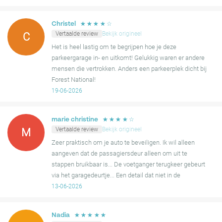
aanbevolen vanwege de uitstekende nabijheid van de locatie en
beschikbaar te zijn. Daardoor waren w
de prijs-kwaliteitverhouding, wat een gemakkelijk bezoek voor de
meeste gasten garandeert.
☆
☆
☆
☆
☆
Christel
Vertaalde review
Bekijk origineel
C
Het is heel lastig om te begrijpen hoe je deze
parkeergarage in- en uitkomt! Gelukkig waren er andere
mensen die vertrokken. Anders een parkeerplek dicht bij
Forest National!
19-06-2026
☆
☆
☆
☆
☆
marie christine
Vertaalde review
Bekijk origineel
M
Zeer praktisch om je auto te beveiligen. Ik wil alleen
aangeven dat de passagiersdeur alleen om uit te
stappen bruikbaar is... De voetganger terugkeer gebeurt
via het garagedeurtje... Een detail dat niet in de
bevestigingsmail staat vermeld?
13-06-2026
☆
☆
☆
☆
☆
Nadia