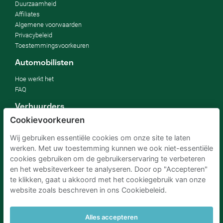
Duurzaamheid
Affiliates
Algemene voorwaarden
Privacybeleid
Toestemmingsvoorkeuren
Automobilisten
Hoe werkt het
FAQ
Verhuurders
Cookievoorkeuren
Mijn parkeerplaats verhuren
Voor bedrijven
Wij gebruiken essentiële cookies om onze site te laten
Voor hotels
werken. Met uw toestemming kunnen we ook niet-essentiële
Voor onroerend goed
cookies gebruiken om de gebruikerservaring te verbeteren
Verbeter jouw SDG's
en het websiteverkeer te analyseren. Door op "Accepteren"
Zakelijke blog
te klikken, gaat u akkoord met het cookiegebruik van onze
website zoals beschreven in ons Cookiebeleid.
Parkeren Schiphol
Parkeren Amsterdam
Alles accepteren
Parkeren RAI Amsterdam P+R
Parkeren Brussel