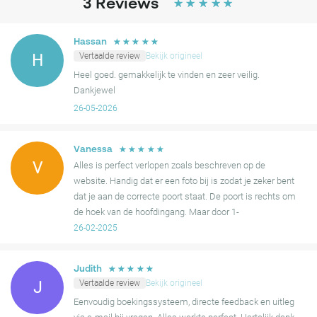
3
Reviews
☆
☆
☆
☆
☆
☆
☆
☆
☆
☆
Hassan
Vertaalde review
Bekijk origineel
H
Heel goed. gemakkelijk te vinden en zeer veilig.
Dankjewel
26-05-2026
☆
☆
☆
☆
☆
Vanessa
V
Alles is perfect verlopen zoals beschreven op de
website. Handig dat er een foto bij is zodat je zeker bent
dat je aan de correcte poort staat. De poort is rechts om
de hoek van de hoofdingang. Maar door 1-
richtingsverkeer moet je het blokje om.
26-02-2025
☆
☆
☆
☆
☆
Judith
Vertaalde review
Bekijk origineel
J
Eenvoudig boekingssysteem, directe feedback en uitleg