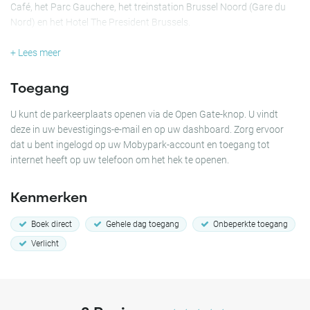
Café, het Parc Gauchere, het treinstation Brussel Noord (Gare du
Nord) en het Hotel The President Brussels.
Vanaf deze parkeerlocatie kun je ook eenvoudig naar Tutankhamun
+ Lees meer
Expo Bruxelles, Le Botanique en naar de Botanische Tuin.
Toegang
Met meerdere bushaltes en tramhaltes op slechts een paar meter
afstand, wordt het navigeren door de levendige straten van Brussel
U kunt de parkeerplaats openen via de Open Gate-knop. U vindt
een stressvrije ervaring, waardoor je je geen zorgen hoeft te maken
deze in uw bevestigings-e-mail en op uw dashboard. Zorg ervoor
over verkeer en parkeergelegenheid.
dat u bent ingelogd op uw Mobypark-account en toegang tot
internet heeft op uw telefoon om het hek te openen.
Boek een parkeerplaats in Parking garage Gare du Nord Brussels!
Kenmerken
Boek direct
Gehele dag toegang
Onbeperkte toegang
Verlicht