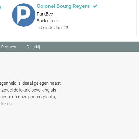
s
Colonel Bourg Reyers
ParkBee
Boek direct
Lid sinds Jan '23
Reviews
Dichtbij
genheid is ideaal gelegen naast
 zowel de lokale bevolking als
 ruimte op onze parkeerplaats,
rkeren.
-gebied, kun je gemakkelijk