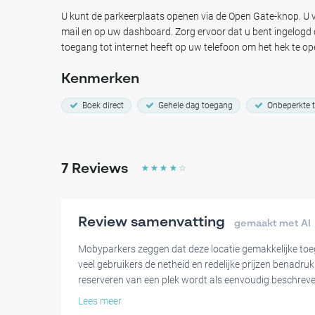
Of je nu een lokale bewoner bent die behoefte heeft aan ee
reiziger die een handige stop zoekt langs snelweg N23, Col
U kunt de parkeerplaats openen via de Open Gate-knop. U v
perfecte keuze.
mail en op uw dashboard. Zorg ervoor dat u bent ingelog
Parkeer bij ons en geniet van het gemak van parkeren bij C
toegang tot internet heeft op uw telefoon om het hek te op
Kenmerken
Boek direct
Gehele dag toegang
Onbeperkte 
7
Reviews
☆
☆
☆
☆
☆
Review samenvatting
gemaakt met AI
Mobyparkers zeggen dat deze locatie gemakkelijke toeg
veel gebruikers de netheid en redelijke prijzen benadru
reserveren van een plek wordt als eenvoudig beschreven
mailinstructies voor het openen van de poorten. Bestu
Lees meer
van de ondergrondse parkeergelegenheid, wat het een 