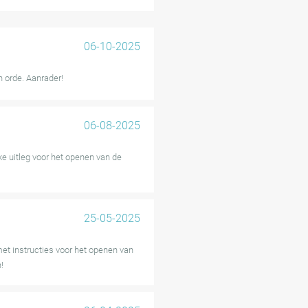
oe verwarring kan zijn over de
06-10-2025
. Het zou nuttig zijn voor het
verduidelijken. Daarnaast
n orde. Aanrader!
uigen die de ingang blokkeren,
ebied, wat voor sommigen een
 aan een specifieke mobiele app
06-08-2025
moeten controleren voor
ke uitleg voor het openen van de
vanwege de gemak en veiligheid,
hele ervaring voor toekomstige
25-05-2025
et instructies voor het openen van
!