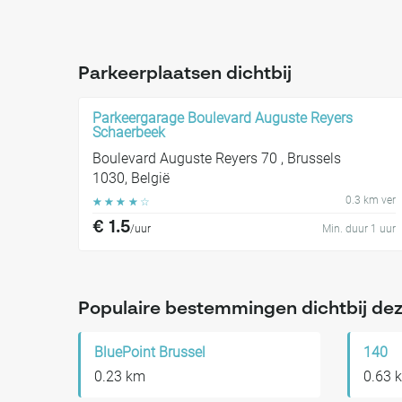
Parkeerplaatsen dichtbij
Parkeergarage Boulevard Auguste Reyers
Schaerbeek
Boulevard Auguste Reyers 70 , Brussels
1030, België
0.3 km ver
☆
☆
☆
☆
☆
€ 1.5
/uur
Min. duur 1 uur
Populaire bestemmingen dichtbij dez
BluePoint Brussel
140
0.23 km
0.63 