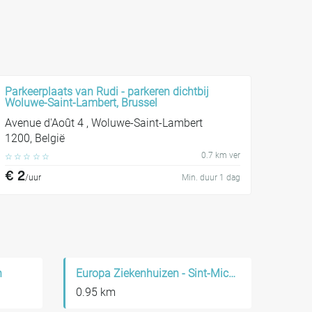
Parkeerplaats van Rudi - parkeren dichtbij
Woluwe-Saint-Lambert, Brussel
Avenue d'Août 4 , Woluwe-Saint-Lambert
1200, België
0.7 km ver
☆
☆
☆
☆
☆
€ 2
/uur
Min. duur 1 dag
n
Europa Ziekenhuizen - Sint-Michiel
0.95 km