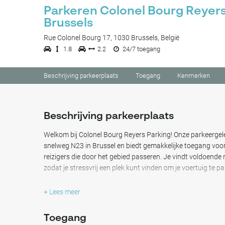
Parkeren Colonel Bourg Reyer
Brussels
Rue Colonel Bourg 17, 1030 Brussels, België
1.8
2.2
24/7 toegang
Beschrijving parkeerplaats
Toegang
Kenmerken
Beschrijving parkeerplaats
Welkom bij Colonel Bourg Reyers Parking! Onze parkeergele
snelweg N23 in Brussel en biedt gemakkelijke toegang voor
reizigers die door het gebied passeren. Je vindt voldoende
zodat je stressvrij een plek kunt vinden om je voertuig te pa
.
Vanaf deze parkeerlocatie in Schaerbeek, vlakbij het Plasky
+ Lees meer
BluePoint Brussels en het L'Os àMoelle-theater bereiken.
Toegang