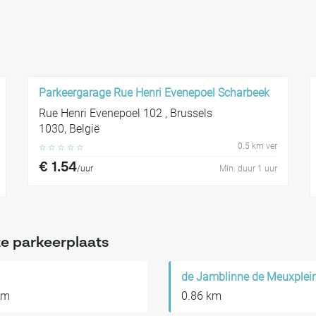
Parkeergarage Rue Henri Evenepoel Scharbeek
Rue Henri Evenepoel 102 , Brussels
1030, België
0.5 km ver
☆
☆
☆
☆
☆
€ 1.54
/uur
Min. duur 1 uur
e parkeerplaats
de Jamblinne de Meuxplei
km
0.86 km