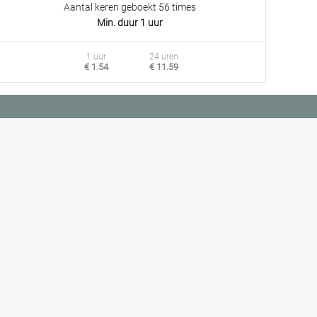
Aantal keren geboekt 56 times
Min. duur 1 uur
1 uur
24 uren
€ 1.54
€ 11.59