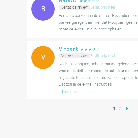
BRUNO
☆
☆
☆
☆
☆
B
Vertaalde review
Bekijk origineel
Een auto parkeert in de entree. Bovendien ho
parkeergarage. Jammer dat Mobypark geen ap
moet de e-mail in hun inbox ophalen.
Vincent
☆
☆
☆
☆
☆
V
Vertaalde review
Bekijk origineel
Redelijk geprijsde, schone parkeergelegenhei
was onduidelijk. Ik moest de autodeur openen
mijn auto te halen, in plaats van de trapdeur 
Dat zou in de e-mailinstructies
+
Lees meer
1
2