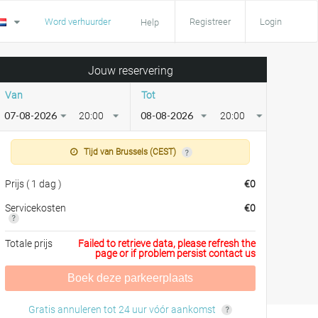
Word verhuurder
Registreer
Login
Help
Jouw reservering
Van
Tot
20:00
20:00
Tijd van Brussels (CEST)
Prijs
(
1 dag
)
€
0
Servicekosten
€
0
Totale prijs
Failed to retrieve data, please refresh the
page or if problem persist contact us
Boek deze parkeerplaats
Gratis annuleren tot 24 uur vóór aankomst