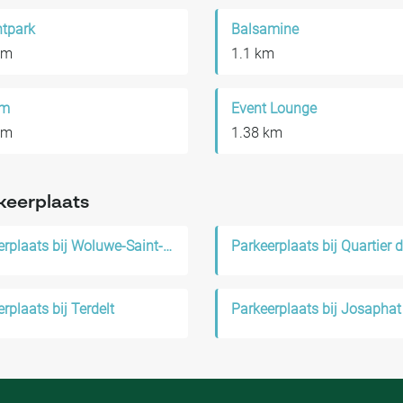
tpark
Balsamine
km
1.1 km
um
Event Lounge
km
1.38 km
keerplaats
Parkeerplaats bij Woluwe-Saint-Lambert
rplaats bij Terdelt
Parkeerplaats bij Josaphat