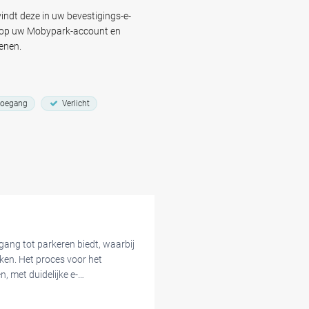
n beveiligde parkeerplaats of een
onel Bourg Reyers Parking is een
indt deze in uw bevestigings-e-
d op uw Mobypark-account en
olonel Bourg Reyers Brussels!
enen.
toegang
Verlicht
ang tot parkeren biedt, waarbij
kken. Het proces voor het
, met duidelijke e-
urders waarderen de veiligheid
aantrekkelijke optie maakt om