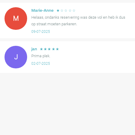
Zet uw zorgen opzij en parkeer met vertrouwen bij Damsport
Groningen. Ervaar de stad zonder parkeerproblemen, wetende dat
☆
☆
☆
☆
☆
Marie-Anne
uw voertuig in veilige handen is. Uw avontuur in Groningen begint
M
Helaas, ondanks reservering was deze vol en heb ik dus
hier!
op straat moeten parkeren.
09-07-2025
☆
☆
☆
☆
☆
jan
J
Prima plek.
02-07-2025