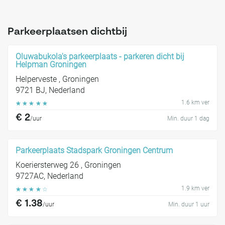
Parkeerplaatsen dichtbij
Oluwabukola's parkeerplaats - parkeren dicht bij
Helpman Groningen
Helperveste , Groningen
9721 BJ, Nederland
1.6 km ver
☆
☆
☆
☆
☆
€ 2
/uur
Min. duur 1 dag
Parkeerplaats Stadspark Groningen Centrum
Koeriersterweg 26 , Groningen
9727AC, Nederland
1.9 km ver
☆
☆
☆
☆
☆
€ 1.38
/uur
Min. duur 1 uur