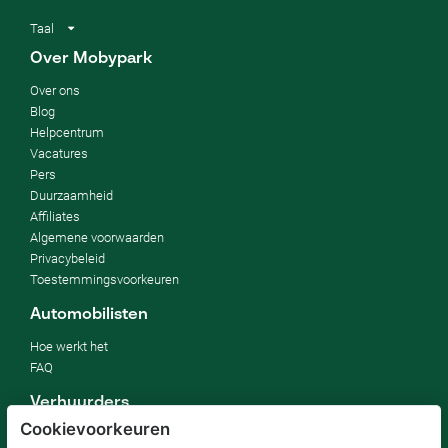
Taal
Over Mobypark
Over ons
Blog
Helpcentrum
Vacatures
Pers
Duurzaamheid
Affiliates
Algemene voorwaarden
Privacybeleid
Toestemmingsvoorkeuren
Automobilisten
Hoe werkt het
FAQ
Verhuurders
Cookievoorkeuren
Mijn parkeerplaats verhuren