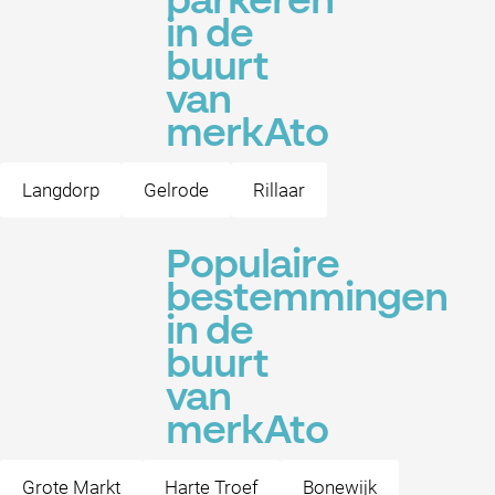
parkeren
in de
buurt
van
merkAto
Langdorp
Gelrode
Rillaar
Populaire
bestemmingen
in de
buurt
van
merkAto
Grote Markt
Harte Troef
Bonewijk