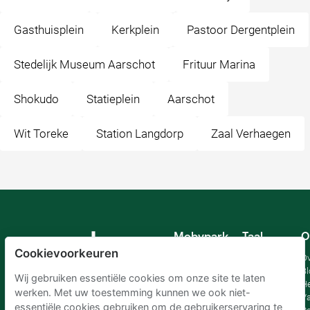
Gasthuisplein
Kerkplein
Pastoor Dergentplein
Stedelijk Museum Aarschot
Frituur Marina
Shokudo
Statieplein
Aarschot
Wit Toreke
Station Langdorp
Zaal Verhaegen
Mobypark
Taal
O
B.V.
Cookievoorkeuren
Duits
Ov
Engels
Bl
Wij gebruiken essentiële cookies om onze site te laten
Spaans
H
werken. Met uw toestemming kunnen we ook niet-
Frankrijk
Va
essentiële cookies gebruiken om de gebruikerservaring te