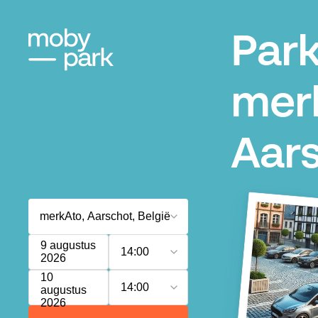
Par
mer
Aar
9 augustus
14:00
2026
10
14:00
augustus
2026