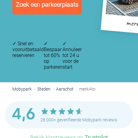
Zoek een parkeerplaats
mer
✓
Snel en
✓
✓
vooruitbetaald
Bespaar
Annuleer
reserveren
tot 60%
tot 24 u
op
voor de
parkeren
start
Mobypark
Steden
Aarschot
merkAto
4,6
28.000+ geverifieerde Mobypark reviews
Bekijk klantreviews op
Trustpilot