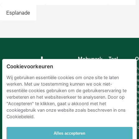
Esplanade
Mobypark
Taal
O
B.V.
Cookievoorkeuren
Duits
Ov
Engels
Bl
Wij gebruiken essentiële cookies om onze site te laten
Spaans
H
werken. Met uw toestemming kunnen we ook niet-
Frankrijk
Va
essentiële cookies gebruiken om de gebruikerservaring te
Italiaans
Pe
verbeteren en het websiteverkeer te analyseren. Door op
Nederlands
D
"Accepteren" te klikken, gaat u akkoord met het
Af
A
cookiegebruik van onze website zoals beschreven in ons
Pr
Cookiebeleid.
Pr
T
Alles accepteren