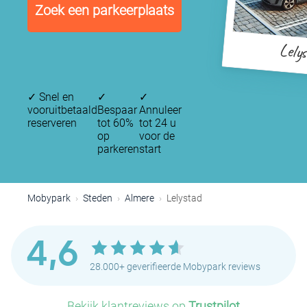
Zoek een parkeerplaats
Lely
✓
Snel en
✓
✓
vooruitbetaald
Bespaar
Annuleer
reserveren
tot 60%
tot 24 u
op
voor de
parkeren
start
Mobypark
Steden
Almere
Lelystad
4,6
28.000+ geverifieerde Mobypark reviews
Bekijk klantreviews op
Trustpilot