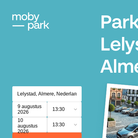
Par
Lely
Alm
9 augustus
13:30
2026
10
13:30
augustus
2026