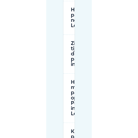
Heb ik een
parkeerschijf
nodig in
Lelystad?
Zijn er
tijdslimieten in
de betaalde
parkeergebieden
in Lelystad?
Hoe lang
mag ik
parkeren
op een
P&amp;R
in
Lelystad?
Kan ik
parkeren