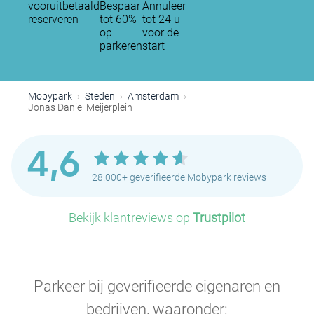
vooruitbetaald
Bespaar
Annuleer
reserveren
tot 60%
tot 24 u
op
voor de
parkeren
start
P
P
Mobypark
Steden
Amsterdam
Jonas Daniël Meijerplein
P
P
P
4,6
28.000+ geverifieerde Mobypark reviews
P
Bekijk klantreviews op
Trustpilot
P
P
P
P
P
Parkeer bij geverifieerde eigenaren en
P
P
P
bedrijven, waaronder: