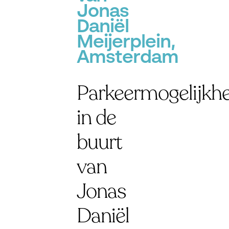
Jonas
Daniël
Meijerplein,
Amsterdam
Parkeermogelijkh
in de
buurt
van
Jonas
Daniël