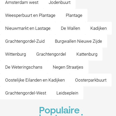
Amsterdam west
Jodenbuurt
Weesperbuurt en Plantage
Plantage
Nieuwmarkt en Lastage
De Wallen
Kadijken
Grachtengordel-Zuid
Burgwallen Nieuwe Zijde
Wittenburg
Grachtengordel
Kattenburg
De Weteringschans
Negen Straatjes
Oostelijke Eilanden en Kadijken
Oosterparkbuurt
Grachtengordel-West
Leidseplein
Populaire