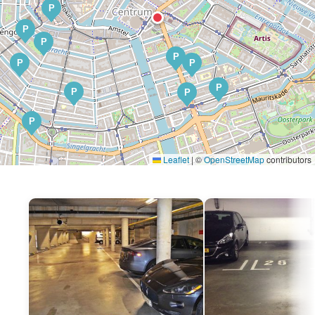
P
P
P
P
P
P
P
P
P
P
Leaflet
|
©
OpenStreetMap
contributors
P
P
P
P
P
P
P
P
P
P
P
P
P