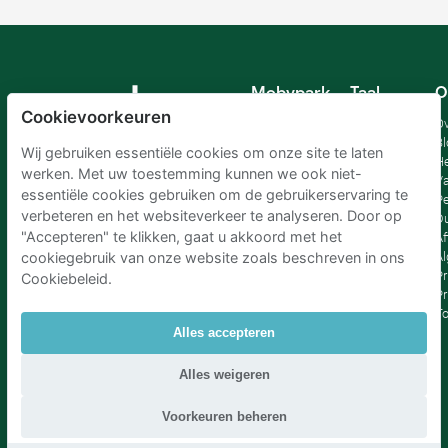
Mobypark
Taal
O
B.V.
Cookievoorkeuren
Duits
Ov
Engels
Bl
Wij gebruiken essentiële cookies om onze site te laten
Spaans
H
werken. Met uw toestemming kunnen we ook niet-
Frankrijk
Va
essentiële cookies gebruiken om de gebruikerservaring te
Italiaans
Pe
verbeteren en het websiteverkeer te analyseren. Door op
Nederlands
D
"Accepteren" te klikken, gaat u akkoord met het
Af
A
cookiegebruik van onze website zoals beschreven in ons
Pr
Cookiebeleid.
Pr
T
Alles accepteren
Parkeren Schiphol
|
Parkeren Amsterdam
|
Alles weigeren
Parkeren RAI Amsterdam P+R
|
Parkeren Brussel
|
Parkeren Den Haag
|
Parkeren Rotterdam
Voorkeuren beheren