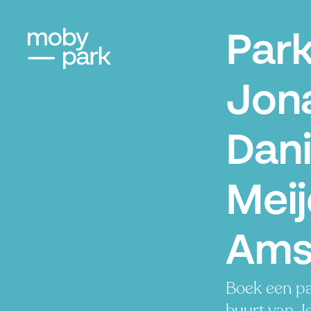
Par
Jon
Dani
Meij
Ams
Boek een pa
buurt van J