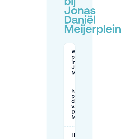
bij
Jonas
Daniël
Meijerplein
Wat zijn de
parkeertarieven
in de buurt van
Jonas Daniël
Meijerplein?
Is er gratis
parkeren in
de buurt
van Jonas
Daniël
Meijerplein?
Hoe kan ik