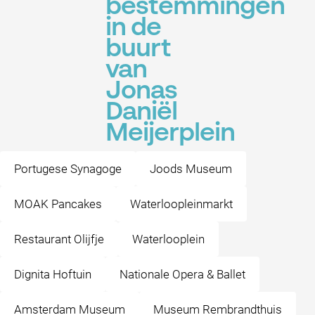
bestemmingen
in de
buurt
van
Jonas
Daniël
Meijerplein
Portugese Synagoge
Joods Museum
MOAK Pancakes
Waterloopleinmarkt
Restaurant Olijfje
Waterlooplein
Dignita Hoftuin
Nationale Opera & Ballet
Amsterdam Museum
Museum Rembrandthuis