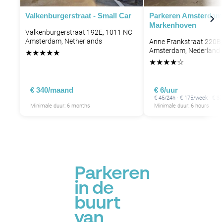
P
Valkenburgerstraat - Small Car
Parkeren Amsterdam
Markenhoven
P
Valkenburgerstraat 192E, 1011 NC
Amsterdam, Netherlands
Anne Frankstraat 220B
P
P
P
Amsterdam, Nederland
★
★
★
★
★
P
★
★
★
★
☆
P
P
P
P
€ 340/maand
€ 6/uur
P
€ 45/24h · € 175/week · € 
P
P
Minimale duur: 6 months
Minimale duur: 6 hours
P
P
Parkeren
in de
buurt
van