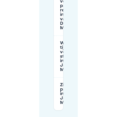
vooraf
parkeren
reserveren
in de buurt
van Jonas
Daniël
Meijerplein?
Wat zijn de
tijdslimieten
voor
straatparkeren
in de buurt van
Jonas Daniël
Meijerplein?
Zijn er
parkeergarages
in de buurt van
Jonas Daniël
Meijerplein?