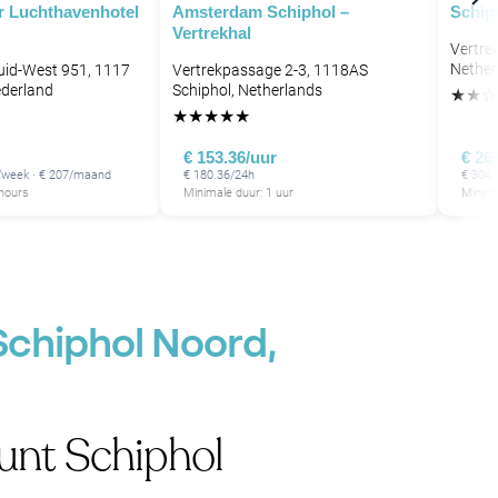
r Luchthavenhotel
Amsterdam Schiphol –
Schiph
Vertrekhal
Vertre
Nether
Zuid-West 951, 1117
Vertrekpassage 2-3, 1118AS
ederland
Schiphol, Netherlands
★
★
☆
★
★
★
★
★
€ 153.36/uur
€ 26
0/week · € 207/maand
€ 180.36/24h
€ 304.
 hours
Minimale duur: 1 uur
Minima
Schiphol Noord,
unt Schiphol