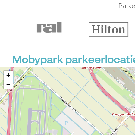
Parke
Mobypark parkeerlocatie
+
−