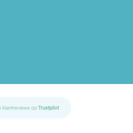
P
P
P
P
P
k klantreviews op
Trustpilot
P
P
P
P
P
P
P
P
P
P
P