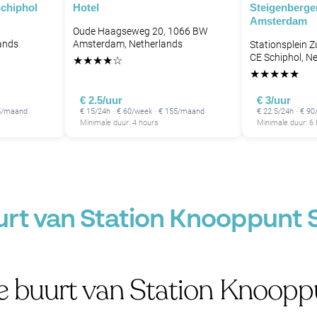
chiphol
Hotel
Steigenberge
Amsterdam
B
Oude Haagseweg 20, 1066 BW
ands
Amsterdam, Netherlands
Stationsplein 
CE Schiphol, N
★
★
★
★
☆
★
★
★
★
★
€ 2.5/uur
€ 3/uur
95/maand
€ 15/24h · € 60/week · € 155/maand
€ 22.5/24h · € 9
Minimale duur: 4 hours
Minimale duur: 6
urt van Station Knooppunt 
de buurt van Station Knoopp