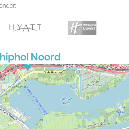
P
P
onder:
P
P
P
P
P
P
P
chiphol Noord
P