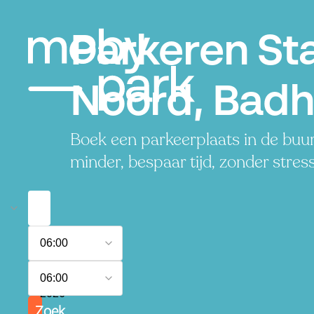
Parkeren St
Noord, Bad
Boek een parkeerplaats in de buu
minder, bespaar tijd, zonder stress
6
06:00
augustus
2026
7
06:00
augustus
2026
Zoek