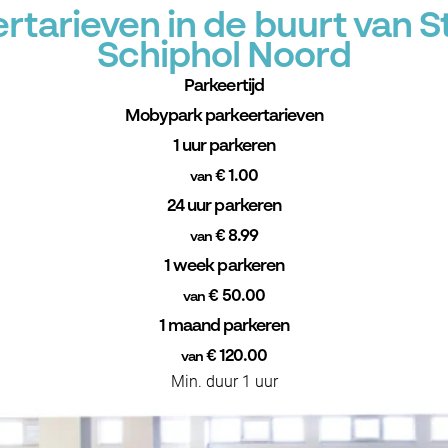
tarieven in de buurt van 
Schiphol Noord
Parkeertijd
Mobypark parkeertarieven
1 uur parkeren
€ 1.00
van
24 uur parkeren
€ 8.99
van
1 week parkeren
€ 50.00
van
1 maand parkeren
€ 120.00
van
Min. duur 1 uur