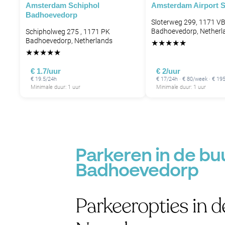
Amsterdam Schiphol
Amsterdam Airport S
Badhoevedorp
Sloterweg 299, 1171 V
Badhoevedorp, Netherl
Schipholweg 275 , 1171 PK
Badhoevedorp, Netherlands
★
★
★
★
★
★
★
★
★
★
€ 1.7/uur
€ 2/uur
€ 19.5/24h
€ 17/24h · € 80/week · € 1
Minimale duur: 1 uur
Minimale duur: 1 uur
Parkeren in de bu
Badhoevedorp
Parkeeropties in 