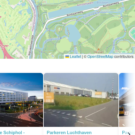
Leaflet
|
©
OpenStreetMap
contributors
P
e Schiphol -
Parkeren Luchthaven
Parke