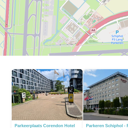
P
P
P
P
P
P
P
P
Parkeerplaats Corendon Hotel
Parkeren Schiphol -