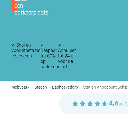
een
parkeerplaats
✓
Snel en
✓
✓
vooruitbetaald
Bespaar
Annuleer
reserveren
tot 60%
tot 24 u
op
voor de
parkeren
start
Mobypark
Steden
Badhoevedorp
Station Knooppunt Schip
4,6
uit 