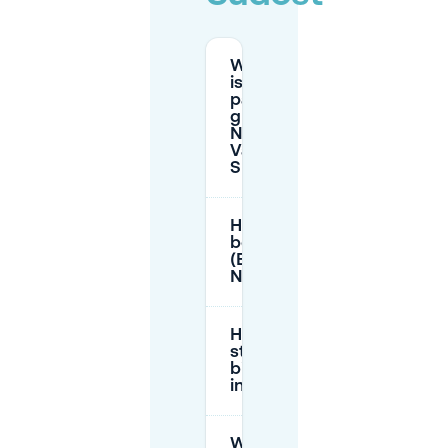
Wanneer
is
parkeren
gratis in
Neue
Vahr
Südost?
Heb ik een
bewonersparkeervergunn
(Bewohnerparken) nodig i
Neue Vahr Südost?
Hoeveel kosten de
straatparkeertarieven
bij Neue Vahr Südost
in Bremen?
Wat zijn de