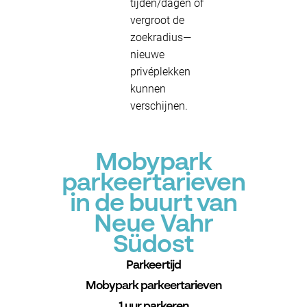
tijden/dagen of
vergroot de
zoekradius—
nieuwe
privéplekken
kunnen
verschijnen.
Mobypark
parkeertarieven
in de buurt van
Neue Vahr
Südost
Parkeertijd
Mobypark parkeertarieven
1 uur parkeren