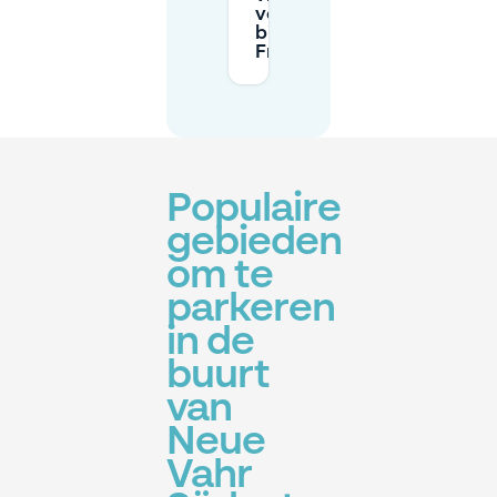
voertuighoogtebeperking
bij Parkhaus Berliner
Freiheit?
Populaire
gebieden
om te
parkeren
in de
buurt
van
Neue
Vahr