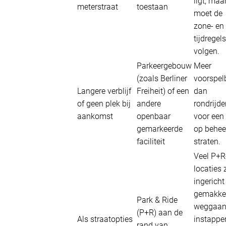
ligt, maar
meterstraat
toestaan
moet de
zone- en
tijdregels
volgen.
Parkeergebouw
Meer
(zoals Berliner
voorspel
Langere verblijf
Freiheit) of een
dan
of geen plek bij
andere
rondrijde
aankomst
openbaar
voor een
gemarkeerde
op behee
faciliteit
straten.
Veel P+R
locaties 
ingericht
gemakkel
Park & Ride
weggaan
(P+R) aan de
Als straatopties
instappe
rand van