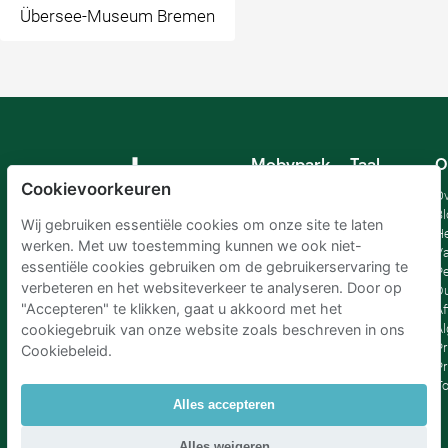
Übersee-Museum Bremen
Mobypark
Taal
O
B.V.
Cookievoorkeuren
Duits
Ov
Engels
Bl
Wij gebruiken essentiële cookies om onze site te laten
Spaans
H
werken. Met uw toestemming kunnen we ook niet-
Frankrijk
Va
essentiële cookies gebruiken om de gebruikerservaring te
Italiaans
Pe
verbeteren en het websiteverkeer te analyseren. Door op
Nederlands
D
"Accepteren" te klikken, gaat u akkoord met het
Af
A
cookiegebruik van onze website zoals beschreven in ons
Pr
Cookiebeleid.
Pr
T
Alles accepteren
Parkeren Schiphol
|
Parkeren Amsterdam
|
Alles weigeren