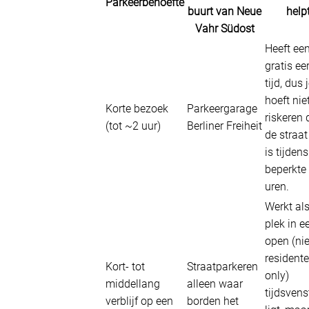
Parkeerbehoefte
buurt van Neue
help
Vahr Südost
Heeft ee
gratis ee
tijd, dus 
hoeft niet
Korte bezoek
Parkeergarage
riskeren 
(tot ~2 uur)
Berliner Freiheit
de straat
is tijdens
beperkte
uren.
Werkt al
plek in e
open (nie
residente
Kort- tot
Straatparkeren
only)
middellang
alleen waar
tijdsvens
verblijf op een
borden het