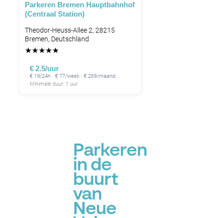
Parkeren Bremen Hauptbahnhof
(Centraal Station)
Theodor-Heuss-Allee 2, 28215
Bremen, Deutschland
★
★
★
★
★
€ 2.5/uur
€ 19/24h · € 77/week · € 269/maand
Minimale duur: 1 uur
Parkeren
in de
buurt
van
Neue