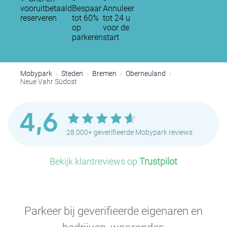
vooruitbetaald
Bespaar
Annuleer
reserveren
tot 60%
tot 24 u
op
voor de
parkeren
start
Mobypark
Steden
Bremen
Oberneuland
Neue Vahr Südost
4,6
28.000+ geverifieerde Mobypark reviews
Bekijk klantreviews op
Trustpilot
Parkeer bij geverifieerde eigenaren en