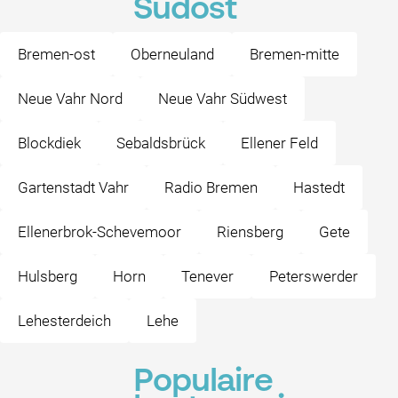
Südost
Bremen-ost
Oberneuland
Bremen-mitte
Neue Vahr Nord
Neue Vahr Südwest
Blockdiek
Sebaldsbrück
Ellener Feld
Gartenstadt Vahr
Radio Bremen
Hastedt
Ellenerbrok-Schevemoor
Riensberg
Gete
Hulsberg
Horn
Tenever
Peterswerder
Lehesterdeich
Lehe
Populaire