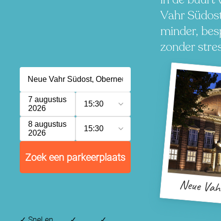
Vahr Südost
minder, besp
zonder stres
7 augustus
15:30
2026
8 augustus
15:30
2026
Zoek een parkeerplaats
Neue Vah
✓
Snel en
✓
✓