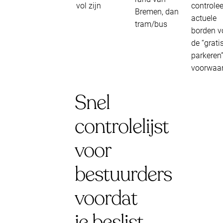
vol zijn
controlee
Bremen, dan
actuele
tram/bus
borden v
de “grati
parkeren
voorwaar
Snel
controlelijst
voor
bestuurders
voordat
je beslist