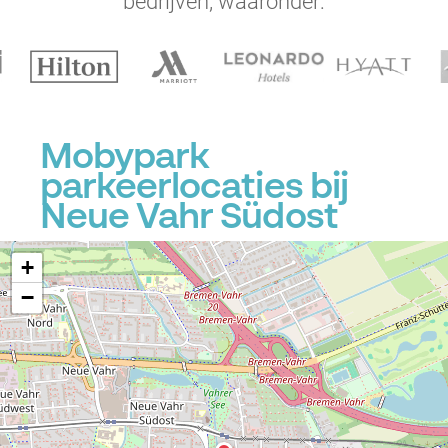
bedrijven, waaronder:
Mobypark
parkeerlocaties bij
Neue Vahr Südost
+
−