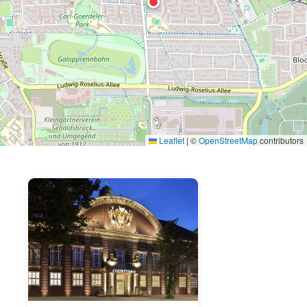
Leaflet
|
©
OpenStreetMap
contributors