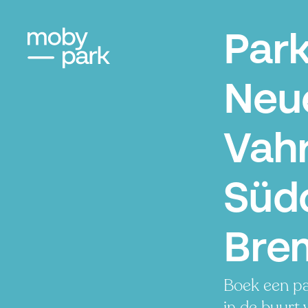
Par
Neu
Vah
Südo
Bre
Boek een pa
in de buurt