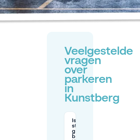
Veelgestelde
vragen
over
parkeren
in
Kunstberg
Is
straatparkeren
gratis in de
buurt van