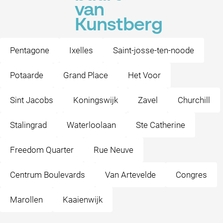
van
Kunstberg
Pentagone
Ixelles
Saint-josse-ten-noode
Potaarde
Grand Place
Het Voor
Sint Jacobs
Koningswijk
Zavel
Churchill
Stalingrad
Waterloolaan
Ste Catherine
Freedom Quarter
Rue Neuve
Centrum Boulevards
Van Artevelde
Congres
Marollen
Kaaienwijk