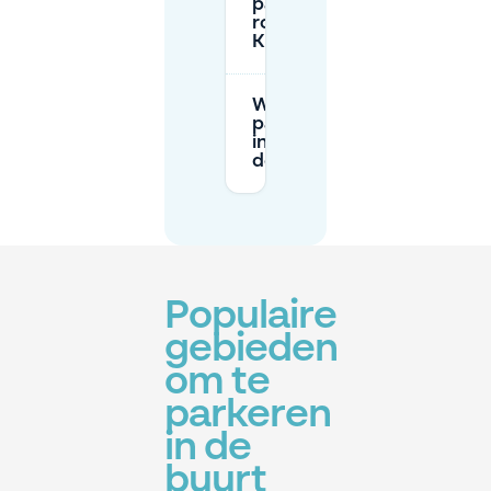
parkeren
rond
Kunstberg?
Waar vind ik 24/7
parkeermogelijkheden
in de buurt van Mont
des Arts (Kunstberg)?
Populaire
gebieden
om te
parkeren
in de
buurt