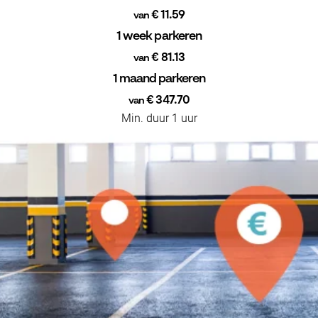
€ 11.59
van
1 week parkeren
€ 81.13
van
1 maand parkeren
€ 347.70
van
Min. duur 1 uur