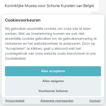
Koninklijke Musea voor Schone Kunsten van België
Grote Markt
Museum van de Stad Brussel
Cookievoorkeuren
Wij gebruiken essentiële cookies om onze site te laten
The Lobster House
Manneken Pis
werken. Met uw toestemming kunnen we ook niet-
essentiële cookies gebruiken om de gebruikerservaring te
Koninklijke Sint-Hubertusgalerijen
Nüetnigenough
verbeteren en het websiteverkeer te analyseren. Door op
"Accepteren" te klikken, gaat u akkoord met het
Kerk van Onze Lieve Vrouwe Ter Kapelle
cookiegebruik van onze website zoals beschreven in ons
Cookiebeleid.
Jeanneke-Pis
Alles accepteren
St-Michiels en St-Goedelekathedraal Brussel
Alles weigeren
Manhattn's Burgers
Voorkeuren beheren
Privacybeleid
Algemene voorwaarden
Contact