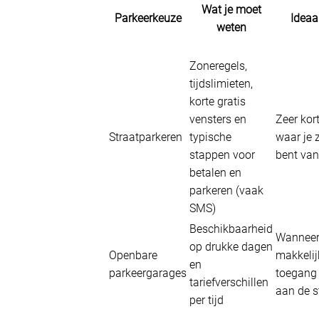
Wat je moet
Parkeerkeuze
Ideaa
weten
Zoneregels,
tijdslimieten,
korte gratis
vensters en
Zeer kor
Straatparkeren
typische
waar je 
stappen voor
bent van 
betalen en
parkeren (vaak
SMS)
Beschikbaarheid
Wanneer
op drukke dagen
Openbare
makkelij
en
parkeergarages
toegang 
tariefverschillen
aan de s
per tijd