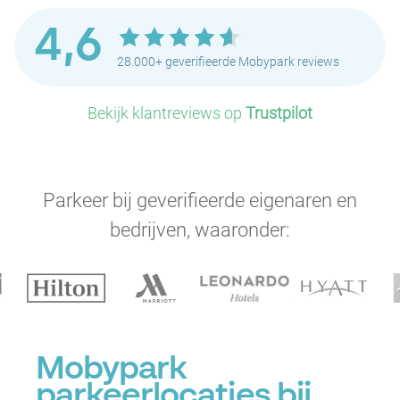
P
4,6
P
28.000+ geverifieerde Mobypark reviews
P
Bekijk klantreviews op
Trustpilot
P
P
Parkeer bij geverifieerde eigenaren en
P
bedrijven, waaronder:
P
P
P
Mobypark
P
parkeerlocaties bij