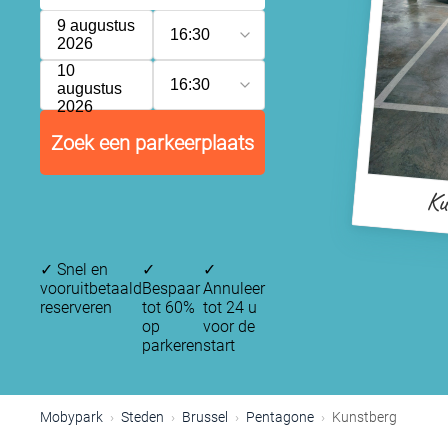
9 augustus
16:30
2026
10
16:30
augustus
2026
Zoek een parkeerplaats
P
Ku
✓
Snel en
✓
✓
vooruitbetaald
Bespaar
Annuleer
reserveren
tot 60%
tot 24 u
op
voor de
parkeren
start
Mobypark
Steden
Brussel
Pentagone
Kunstberg