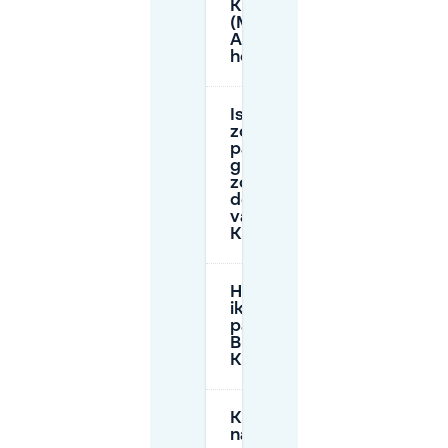
Kunstberg
(Mont des
Arts) en
hoelang?
Is blauwe
zone
parkeren
gratis op
zondag in
de buurt
van
Kunstberg?
Hoe betaal
ik voor
parkeren in
Brussel bij
Kunstberg?
Kan ik 's
nachts