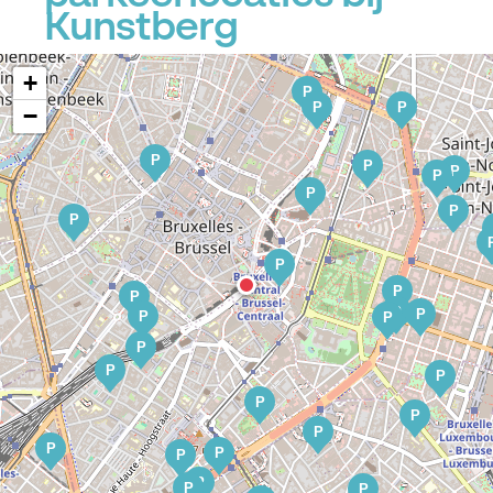
Kunstberg
P
+
P
P
P
−
P
P
P
P
P
P
P
P
P
P
P
P
P
P
P
P
P
P
P
P
P
P
P
P
P
P