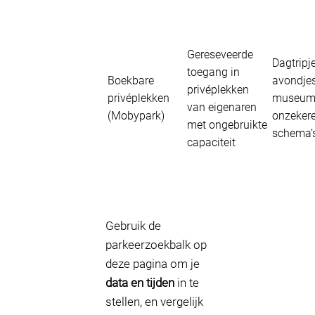
Gereseveerde
Dagtripje
toegang in
Boekbare
avondje
privéplekken
privéplekken
museum/
van eigenaren
(Mobypark)
onzeker
met ongebruikte
schema’
capaciteit
Gebruik de
parkeerzoekbalk op
deze pagina om je
data en tijden
in te
stellen, en vergelijk