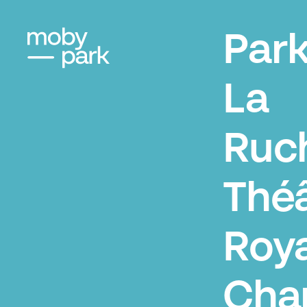
Par
La
Ruc
Thé
Roya
Char