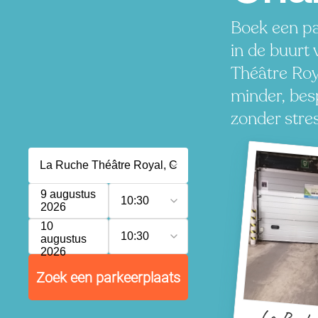
Boek een pa
in de buurt
Théâtre Roy
minder, besp
zonder stres
9 augustus
10:30
2026
10
10:30
augustus
2026
Zoek een parkeerplaats