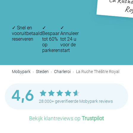
La Ruche
Ro
✓
Snel en
✓
✓
vooruitbetaald
Bespaar
Annuleer
reserveren
tot 60%
tot 24 u
op
voor de
parkeren
start
Mobypark
Steden
Charleroi
La Ruche Théâtre Royal
4,6
28.000+ geverifieerde Mobypark reviews
Bekijk klantreviews op
Trustpilot