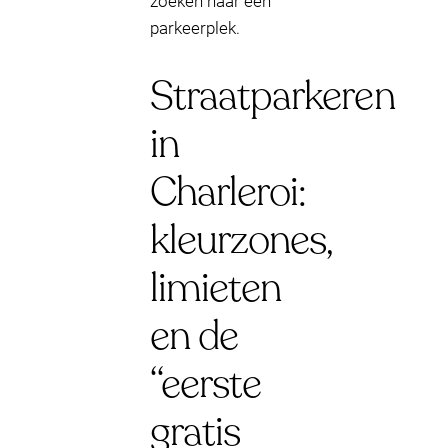
zoeken naar een
parkeerplek.
Straatparkeren
in
Charleroi:
kleurzones,
limieten
en de
“eerste
gratis