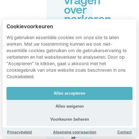
vragen
over
parkeren
Cookievoorkeuren
bij
La
Wij gebruiken essentiële cookies om onze site te laten
werken. Met uw toestemming kunnen we ook niet-
Ruche
essentiële cookies gebruiken om de gebruikerservaring te
Théâtre
verbeteren en het websiteverkeer te analyseren. Door op
Royal
"Accepteren" te klikken, gaat u akkoord met het
cookiegebruik van onze website zoals beschreven in ons
Cookiebeleid.
Waar
Alles accepteren
kan ik
parkeren
bij La
Alles weigeren
Ruche
Théâtre
Voorkeuren beheren
Royal?
Privacybeleid
Algemene voorwaarden
Contact
Is er