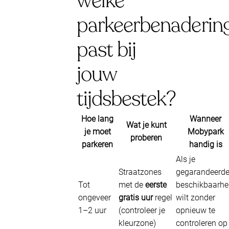
welke
parkeerbenaderin
past bij
jouw
tijdsbestek?
Hoe lang
Wanneer
Wat je kunt
je moet
Mobypark
proberen
parkeren
handig is
Als je
Straatzones
gegarandeerd
Tot
met de
eerste
beschikbaarhe
ongeveer
gratis uur
regel
wilt zonder
1–2 uur
(controleer je
opnieuw te
kleurzone)
controleren op