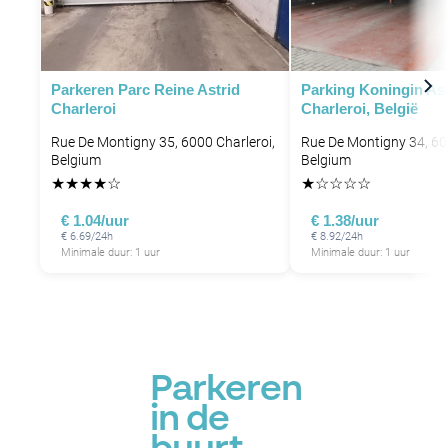
Parkeren Parc Reine Astrid
Parking Koningin Ast
Charleroi
Charleroi, België
Rue De Montigny 35, 6000 Charleroi,
Rue De Montigny 34, 60
Belgium
Belgium
★
★
★
★
☆
★
☆
☆
☆
☆
€ 1.04/uur
€ 1.38/uur
€ 6.69/24h
€ 8.92/24h
Minimale duur: 1 uur
Minimale duur: 1 uur
Parkeren
in de