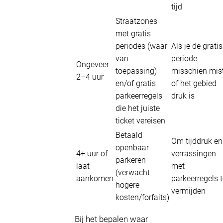
tijd
Straatzones
met gratis
periodes (waar
Als je de gratis
van
periode
Ongeveer
toepassing)
misschien mis
2–4 uur
en/of gratis
of het gebied
parkeerregels
druk is
die het juiste
ticket vereisen
Betaald
Om tijddruk en
openbaar
4+ uur of
verrassingen
parkeren
laat
met
(verwacht
aankomen
parkeerregels 
hogere
vermijden
kosten/forfaits)
Bij het bepalen waar