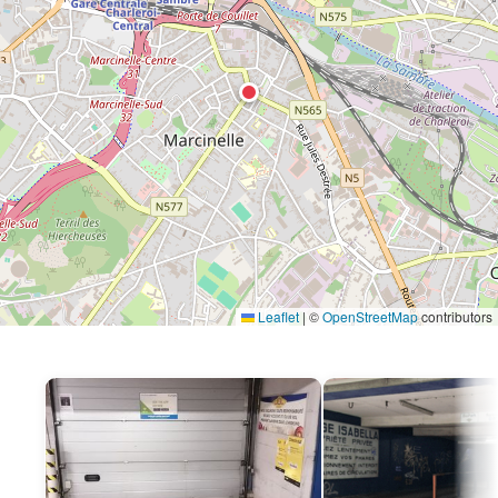
Leaflet
|
©
OpenStreetMap
contributors