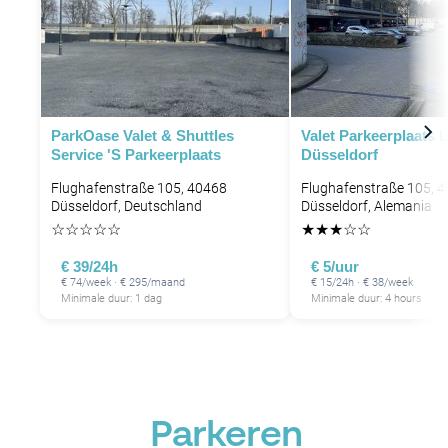
ParkOase Valet & Shuttles
Valet Parkeerplaats 
Service 's Parkeerplaats
Düsseldorf
Flughafenstraße 105, 40468
Flughafenstraße 105, 
Düsseldorf, Deutschland
Düsseldorf, Alemania
☆
☆
☆
☆
☆
★
★
★
☆
☆
€ 39/24h
€ 5/uur
€ 74/week · € 295/maand
€ 15/24h · € 38/week
Minimale duur: 1 dag
Minimale duur: 4 hours
Parkeren