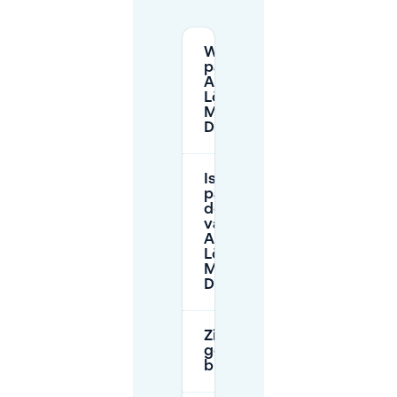
Waar kan ik
parkeren bij
Aquazoo
Löbbecke
Museum
Düsseldorf?
Is er gratis
parkeren in
de buurt
van
Aquazoo
Löbbecke
Museum
Düsseldorf?
Zijn er
gehandicaptenparkeerpla
bij het Aquazoo?