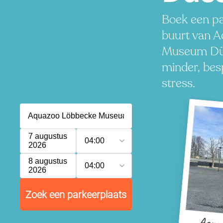
Boek een pa
buurt van 
Museum Düs
minder, besp
stress.
7 augustus
04:00
2026
8 augustus
04:00
2026
Zoek een parkeerplaats