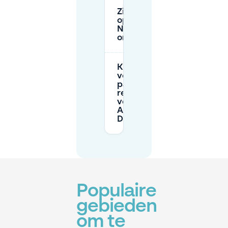
Zijn er EV-
oplaadpunten in de
Nordpark/Aquazoo-
omgeving?
Kan ik
vooraf
parkeren
reserveren
voor
Aquazoo
Düsseldorf?
Populaire
gebieden
om te