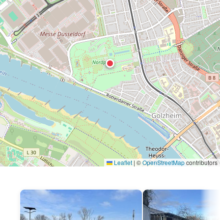
Leaflet
|
©
OpenStreetMap
contributors