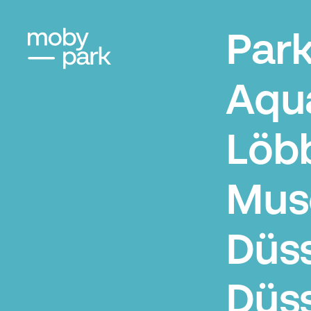
Par
Aqu
Löb
Mus
Düss
Düss