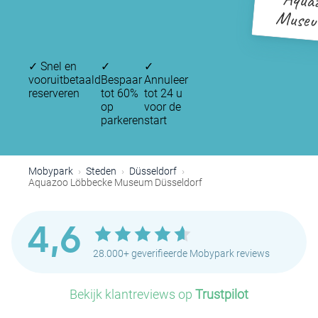
Aquaz
Museum
✓
Snel en
✓
✓
vooruitbetaald
Bespaar
Annuleer
reserveren
tot 60%
tot 24 u
op
voor de
parkeren
start
Mobypark
Steden
Düsseldorf
Aquazoo Löbbecke Museum Düsseldorf
4,6
28.000+ geverifieerde Mobypark reviews
Bekijk klantreviews op
Trustpilot