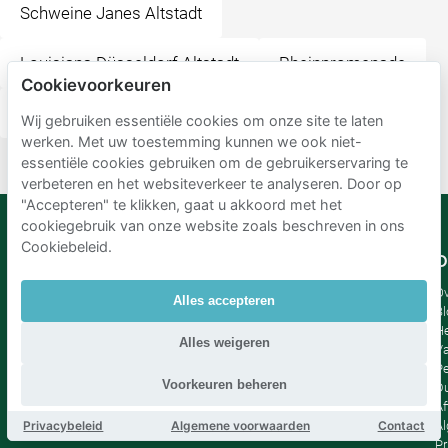
Schweine Janes Altstadt
Louisiana Düsseldorf Altstadt
Rheinpromenade
Cookievoorkeuren
Pizzeria Lupo
Uerige Obergärige Hausbrauerei
Wij gebruiken essentiële cookies om onze site te laten
werken. Met uw toestemming kunnen we ook niet-
essentiële cookies gebruiken om de gebruikerservaring te
verbeteren en het websiteverkeer te analyseren. Door op
"Accepteren" te klikken, gaat u akkoord met het
cookiegebruik van onze website zoals beschreven in ons
Cookiebeleid.
Mobypark
Taal
O
B.V.
Duits
Ov
Alles accepteren
Engels
Bl
Spaans
H
Alles weigeren
Frankrijk
Va
Italiaans
Pe
Voorkeuren beheren
Nederlands
D
Af
Privacybeleid
Algemene voorwaarden
Contact
A
Pr