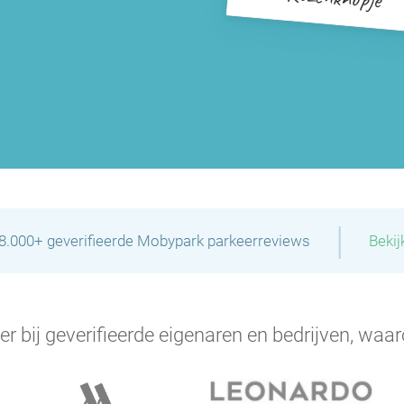
|
28.000+ geverifieerde Mobypark parkeerreviews
Bekij
P
er bij geverifieerde eigenaren en bedrijven, waar
P