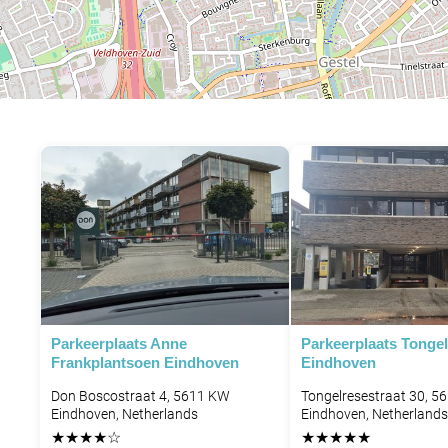
Parkeerplaats Anne
Parkeerplaats Tongel
Frankplantsoen Eindhoven
Eindhoven
Don Boscostraat 4, 5611 KW
Tongelresestraat 30, 5
Eindhoven, Netherlands
Eindhoven, Netherlands
★
★
★
★
☆
★
★
★
★
★