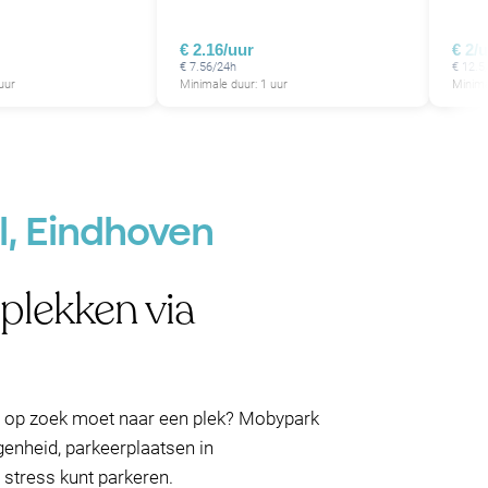
€ 2.16/uur
€ 2/
€ 7.56/24h
€ 12.5
uur
Minimale duur: 1 uur
Minima
l, Eindhoven
plekken via
og op zoek moet naar een plek? Mobypark
genheid, parkeerplaatsen in
stress kunt parkeren.