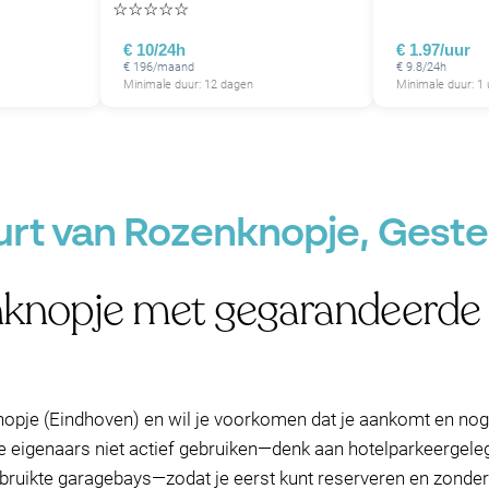
☆
☆
☆
☆
☆
€ 10/24h
€ 1.97/uur
€ 196/maand
€ 9.8/24h
Minimale duur: 12 dagen
Minimale duur: 1 
urt van Rozenknopje, Geste
nknopje met gegarandeerde 
knopje (Eindhoven) en wil je voorkomen dat je aankomt en n
ie eigenaars niet actief gebruiken—denk aan hotelparkeergele
ruikte garagebays—zodat je eerst kunt reserveren en zonder 