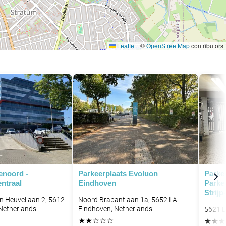
Leaflet
|
©
OpenStreetMap
contributors
enoord -
Parkeerplaats Evoluon
Parke
ntraal
Eindhoven
Parkee
Strij
n Heuvellaan 2, 5612
Noord Brabantlaan 1a, 5652 LA
Netherlands
Eindhoven, Netherlands
5621 E
★
★
☆
☆
☆
★
★
★