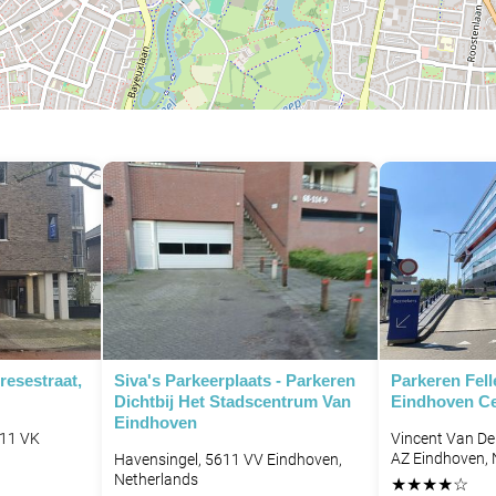
resestraat,
Siva's Parkeerplaats - Parkeren
Parkeren Fell
Dichtbij Het Stadscentrum Van
Eindhoven Ce
Eindhoven
611 VK
Vincent Van De
AZ Eindhoven, 
Havensingel, 5611 VV Eindhoven,
Netherlands
★
★
★
★
☆