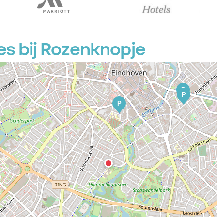
s bij Rozenknopje
P
P
P