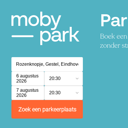
Par
Boek een 
zonder st
6 augustus
20:30
2026
7 augustus
20:30
2026
Zoek een parkeerplaats