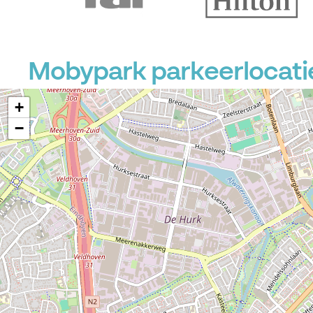
P
Mobypark parkeerlocatie
+
−