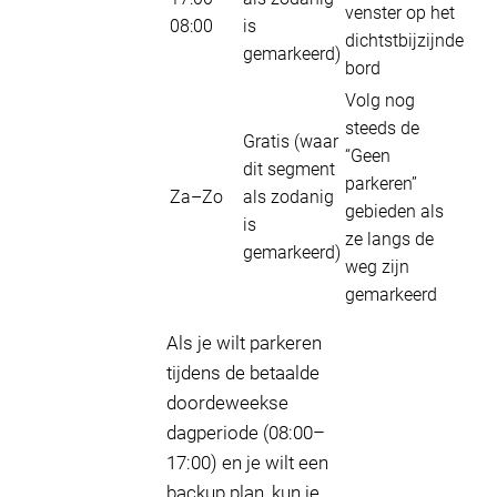
venster op het
08:00
is
dichtstbijzijnde
gemarkeerd)
bord
Volg nog
steeds de
Gratis (waar
“Geen
dit segment
parkeren”
Za–Zo
als zodanig
gebieden als
is
ze langs de
gemarkeerd)
weg zijn
gemarkeerd
Als je wilt parkeren
tijdens de betaalde
doordeweekse
dagperiode (08:00–
17:00) en je wilt een
backup plan, kun je