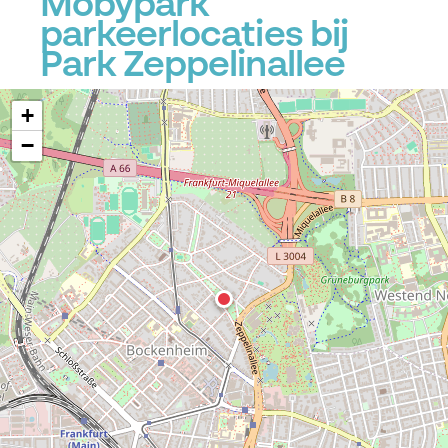
Mobypark
parkeerlocaties bij
Park Zeppelinallee
+
−