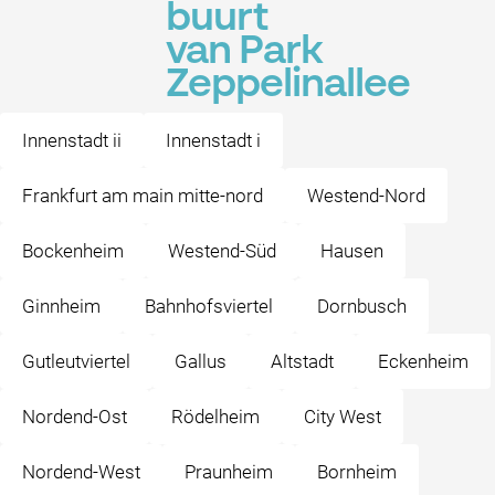
buurt
van Park
Zeppelinallee
Innenstadt ii
Innenstadt i
Frankfurt am main mitte-nord
Westend-Nord
Bockenheim
Westend-Süd
Hausen
Ginnheim
Bahnhofsviertel
Dornbusch
Gutleutviertel
Gallus
Altstadt
Eckenheim
Nordend-Ost
Rödelheim
City West
Nordend-West
Praunheim
Bornheim