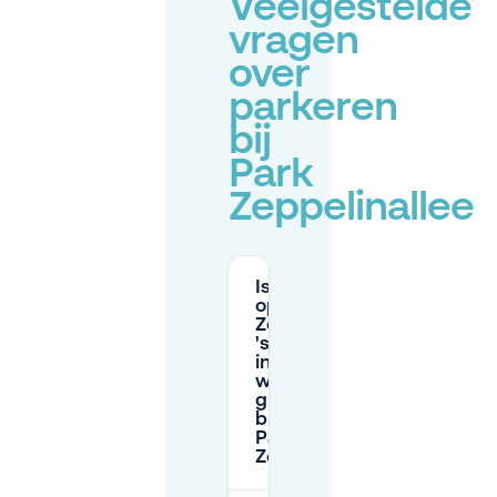
Veelgestelde
vragen
over
parkeren
bij
Park
Zeppelinallee
Is parkeren
op
Zeppelinallee
's avonds en
in het
weekend
gratis in de
buurt van
Park
Zeppelinallee?