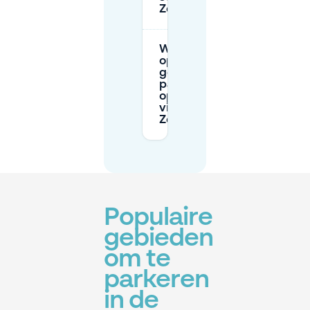
Zeppelinallee?
Wat zijn mijn
opties als ik
geen
parkeerplek
op straat kan
vinden op
Zeppelinallee?
Populaire
gebieden
om te
parkeren
in de