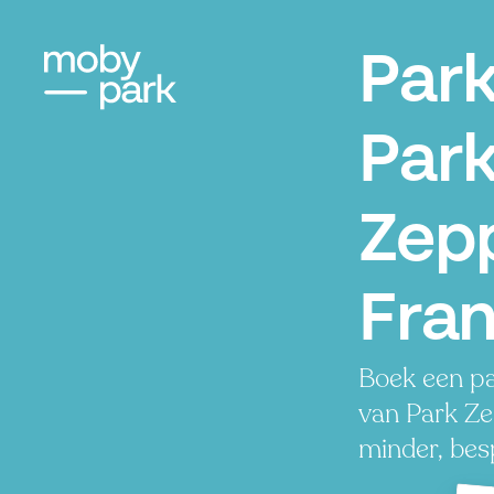
Par
Par
Zepp
Fran
Boek een pa
van Park Zep
minder, besp