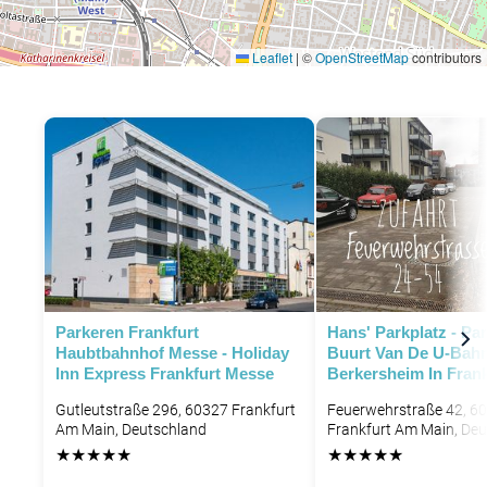
Leaflet
|
©
OpenStreetMap
contributors
Parkeren Frankfurt
Hans' Parkplatz - Pa
Haubtbahnhof Messe - Holiday
Buurt Van De U-Bah
Inn Express Frankfurt Messe
Berkersheim In Frank
P
Gutleutstraße 296, 60327 Frankfurt
Feuerwehrstraße 42, 6
Am Main, Deutschland
Frankfurt Am Main, De
★
★
★
★
★
★
★
★
★
★