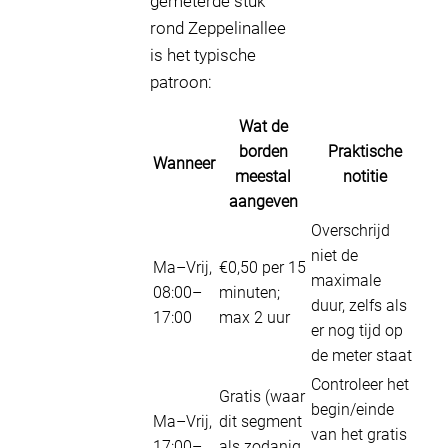
gemeterde stuk
rond Zeppelinallee
is het typische
patroon:
Wat de
borden
Praktische
Wanneer
meestal
notitie
aangeven
Overschrijd
niet de
Ma–Vrij,
€0,50 per 15
maximale
08:00–
minuten;
duur, zelfs als
17:00
max 2 uur
er nog tijd op
de meter staat
Controleer het
Gratis (waar
begin/einde
Ma–Vrij,
dit segment
van het gratis
17:00–
als zodanig