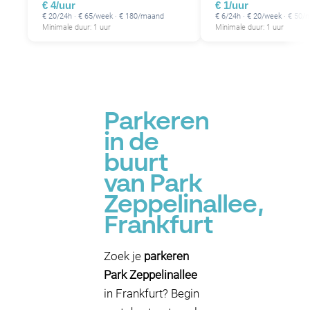
€ 4/uur
€ 1/uur
€ 20/24h · € 65/week · € 180/maand
€ 6/24h · € 20/week · € 50
Minimale duur: 1 uur
Minimale duur: 1 uur
P
Parkeren
in de
buurt
van Park
Zeppelinallee,
Frankfurt
Zoek je
parkeren
Park Zeppelinallee
in Frankfurt? Begin