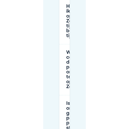
Hoe lang kan
ik parkeren
op
Zeppelinallee
tijdens de
betaalde
tijd?
Wat moet ik
controleren op
de
parkeerborden
om een boete
te voorkomen
op
Zeppelinallee?
Is het veiliger
om in een
garage te
parkeren in
plaats van op
straat bij Park