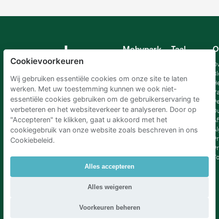
Mobypark
Taal
O
B.V.
Cookievoorkeuren
Duits
Ov
Engels
Bl
Wij gebruiken essentiële cookies om onze site te laten
Spaans
H
werken. Met uw toestemming kunnen we ook niet-
Frankrijk
Va
essentiële cookies gebruiken om de gebruikerservaring te
Italiaans
Pe
verbeteren en het websiteverkeer te analyseren. Door op
Nederlands
D
"Accepteren" te klikken, gaat u akkoord met het
Af
A
cookiegebruik van onze website zoals beschreven in ons
Pr
Cookiebeleid.
Pr
T
Alles accepteren
Parkeren Schiphol
|
Parkeren Amsterdam
|
Alles weigeren
Parkeren RAI Amsterdam P+R
|
Parkeren Brussel
|
Parkeren Den Haag
|
Parkeren Rotterdam
Voorkeuren beheren