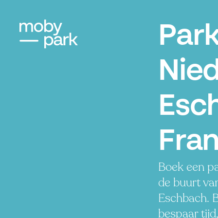
Par
Nied
Esc
Fran
Boek een pa
de buurt va
Eschbach. B
bespaar tijd