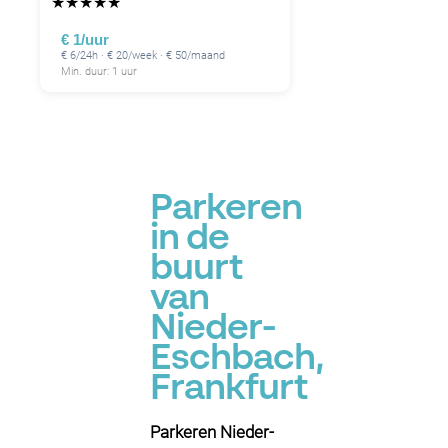
★
★
★
★
★
€ 1/uur
€ 6/24h · € 20/week · € 50/maand
Min. duur: 1 uur
Parkeren
in de
buurt
van
Nieder-
Eschbach,
Frankfurt
Parkeren Nieder-