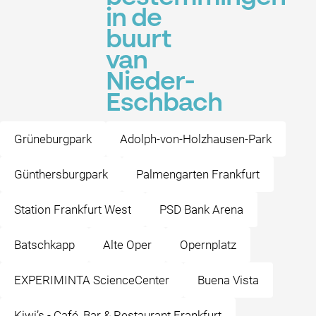
in de
buurt
van
Nieder-
Eschbach
Grüneburgpark
Adolph-von-Holzhausen-Park
Günthersburgpark
Palmengarten Frankfurt
Station Frankfurt West
PSD Bank Arena
Batschkapp
Alte Oper
Opernplatz
EXPERIMINTA ScienceCenter
Buena Vista
Kiwi’s - Café, Bar & Restaurant Frankfurt