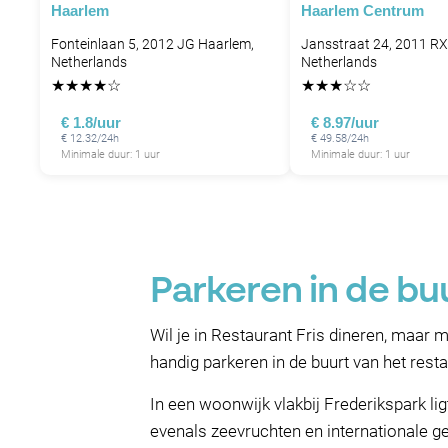
Haarlem
Haarlem Centrum
Fonteinlaan 5, 2012 JG Haarlem,
Jansstraat 24, 2011 RX
Netherlands
Netherlands
★
★
★
★
☆
★
★
★
☆
☆
€ 1.8/uur
€ 8.97/uur
€ 12.32/24h
€ 49.58/24h
Minimale duur: 1 uur
Minimale duur: 1 uur
Parkeren in de bu
Wil je in Restaurant Fris dineren, maar 
handig parkeren in de buurt van het resta
In een woonwijk vlakbij Frederikspark l
evenals zeevruchten en internationale ge