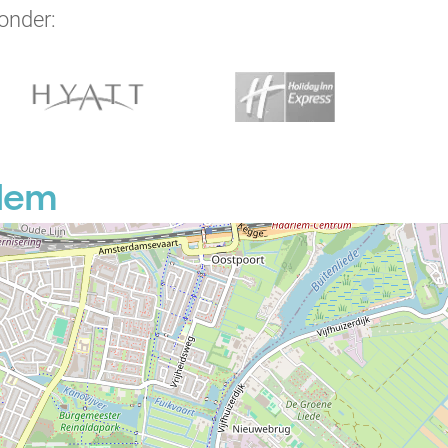
onder:
rlem