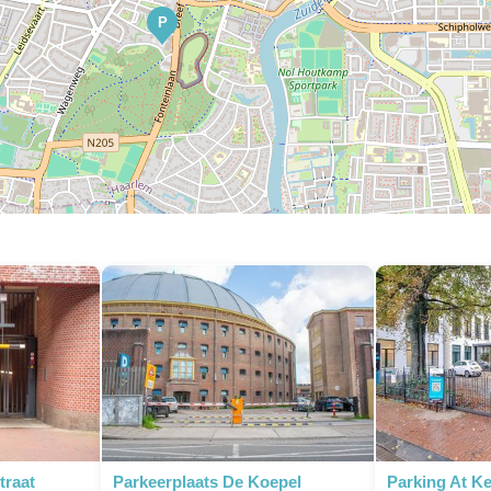
P
traat
Parkeerplaats De Koepel
Parking At K