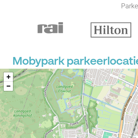
Parke
Mobypark parkeerlocaties
+
−