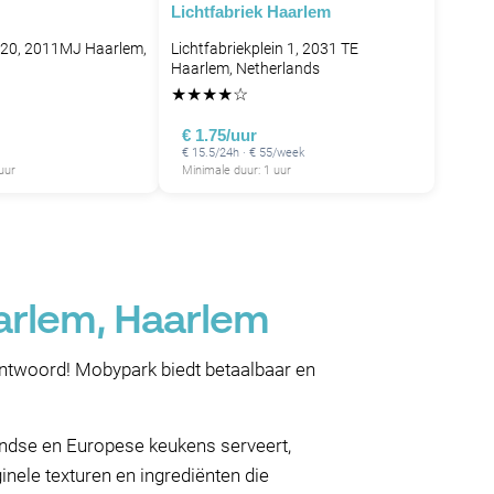
Lichtfabriek Haarlem
 20, 2011MJ Haarlem,
Lichtfabriekplein 1, 2031 TE
Haarlem, Netherlands
★
★
★
★
☆
€ 1.75/uur
€ 15.5/24h · € 55/week
uur
Minimale duur: 1 uur
aarlem, Haarlem
 antwoord! Mobypark biedt betaalbaar en
landse en Europese keukens serveert,
nele texturen en ingrediënten die