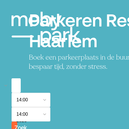
Parkeren Res
Haarlem
Boek een parkeerplaats in de buur
bespaar tijd, zonder stress.
7
14:00
augustus
2026
8
14:00
augustus
2026
Zoek