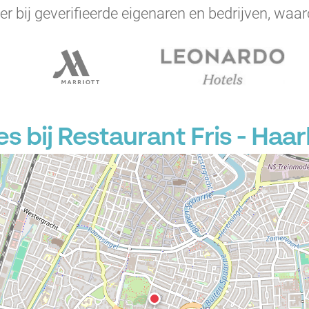
er bij geverifieerde eigenaren en bedrijven, waar
P
P
 bij Restaurant Fris - Haa
P
P