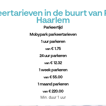
rtarieven in de buurt van R
Haarlem
Parkeertijd
Mobypark parkeertarieven
1 uur parkeren
€ 1.75
van
24 uur parkeren
€ 12.32
van
1 week parkeren
€ 55.00
van
1 maand parkeren
€ 220.00
van
Min. duur 1 uur