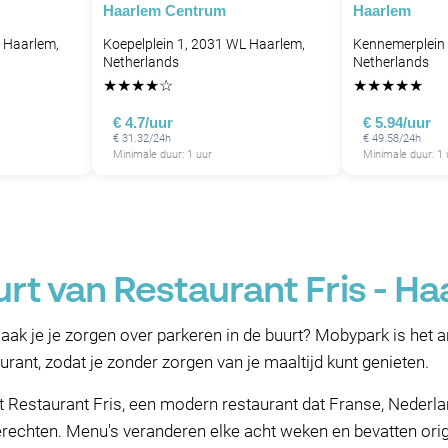
Haarlem Centrum
Haarlem
 Haarlem,
Koepelplein 1, 2031 WL Haarlem,
Kennemerplein
Netherlands
Netherlands
★
★
★
★
☆
★
★
★
★
★
€ 4.7/uur
€ 5.94/uur
€ 31.32/24h
€ 49.58/24h
Minimale duur: 1 uur
Minimale duur: 1 
urt van Restaurant Fris - H
maak je je zorgen over parkeren in de buurt? Mobypark is het
urant, zodat je zonder zorgen van je maaltijd kunt genieten.
igt Restaurant Fris, een modern restaurant dat Franse, Neder
rechten. Menu's veranderen elke acht weken en bevatten origi