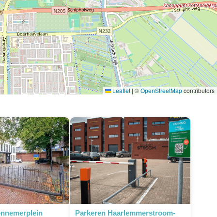
Leaflet
|
©
OpenStreetMap
contributors
ennemerplein
Parkeren Haarlemmerstroom-