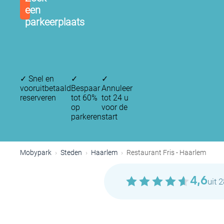
een
parkeerplaats
✓
Snel en
✓
✓
vooruitbetaald
Bespaar
Annuleer
reserveren
tot 60%
tot 24 u
op
voor de
parkeren
start
Mobypark
Steden
Haarlem
Restaurant Fris - Haarlem
4,6
uit 