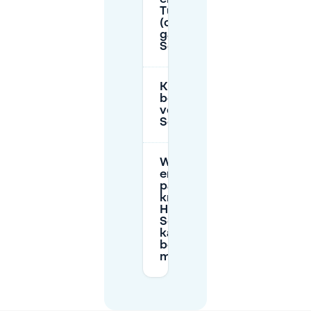
Tunispassage
(oudere
garage) in
Schalkwijk?
Kan ik een
bewonersvergunning
voor zone S in
Schalkwijk krijgen?
Wat gebeurt
er als ik een
parkeerboete
krijg in
Haarlem
Schalkwijk—
kan ik
bezwaar
maken?