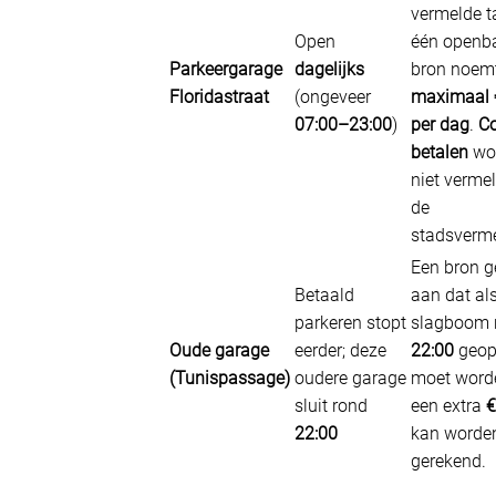
vermelde ta
Open
één openb
Parkeergarage
dagelijks
bron noem
Floridastraat
(ongeveer
maximaal 
07:00–23:00
)
per dag
.
Co
betalen
wo
niet verme
de
stadsverme
Een bron g
Betaald
aan dat al
parkeren stopt
slagboom 
Oude garage
eerder; deze
22:00
geop
(Tunispassage)
oudere garage
moet worde
sluit rond
een extra
€
22:00
kan worde
gerekend.