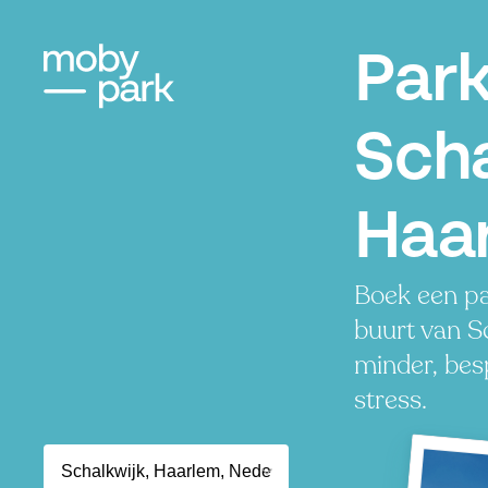
Par
Scha
Haa
Boek een pa
buurt van Sc
minder, besp
stress.