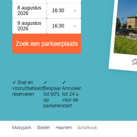
8 augustus
16:30
2026
9 augustus
16:30
2026
Zoek een parkeerplaats
Sc
✓
Snel en
✓
✓
vooruitbetaald
Bespaar
Annuleer
reserveren
tot 60%
tot 24 u
op
voor de
parkeren
start
P
P
Mobypark
Steden
Haarlem
Schalkwijk