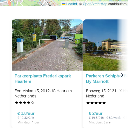
Leaflet
|
©
OpenStreetMap
contributors
Parkeerplaats Frederikspark
Parkeren Schiphol Bi
Haarlem
By Marriott
P
Fonteinlaan 5, 2012 JG Haarlem,
Bosweg 15, 2131 LX Ho
Netherlands
Nederland
★
★
★
★
☆
★
★
★
★
★
€ 1.8/uur
€ 2/uur
€ 12.32/24h
€ 19.5/24h · € 80/week · €
Min. duur: 1 uur
Min. duur: 5 uren