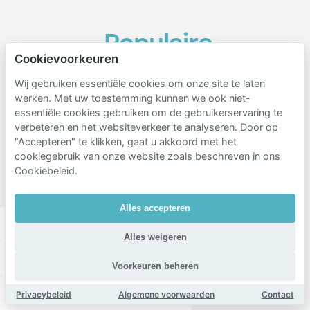
Populaire
Cookievoorkeuren
gebieden
om te
Wij gebruiken essentiële cookies om onze site te laten
werken. Met uw toestemming kunnen we ook niet-
parkeren
essentiële cookies gebruiken om de gebruikerservaring te
in de
verbeteren en het websiteverkeer te analyseren. Door op
buurt
"Accepteren" te klikken, gaat u akkoord met het
cookiegebruik van onze website zoals beschreven in ons
van
Cookiebeleid.
Schalkwijk
Alles accepteren
Haarlemmerhoutkwartier
Haarlem-oost
Alles weigeren
Spoorbaan leiden
Oude stad
Duinwijk
Voorkeuren beheren
Westoever noord buitenspaarne
Privacybeleid
Algemene voorwaarden
Contact