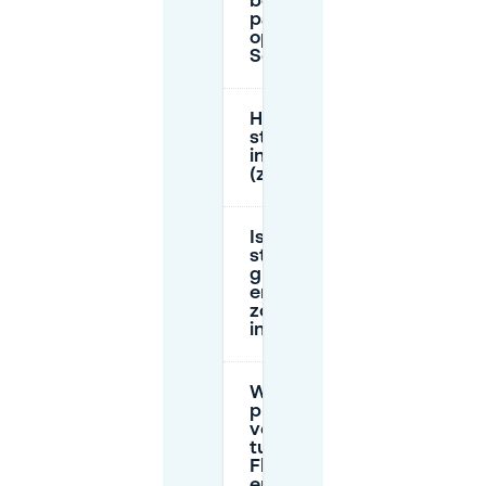
betaald
parkeren
op straat in
Schalkwijk?
Hoeveel kost
straatparkeren
in Schalkwijk
(zone S)?
Is
straatparkeren
gratis ’s avonds
en op
zondagochtend
in Schalkwijk?
Wat zijn de
praktische
verschillen
tussen
Floridastraat
en