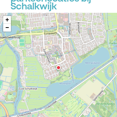
Schalkwijk
+
−