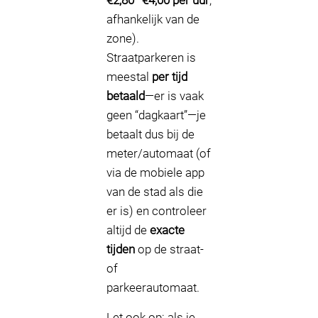
€2,80–€4,00 per uur
,
afhankelijk van de
zone).
Straatparkeren is
meestal
per tijd
betaald
—er is vaak
geen “dagkaart”—je
betaalt dus bij de
meter/automaat (of
via de mobiele app
van de stad als die
er is) en controleer
altijd de
exacte
tijden
op de straat-
of
parkeerautomaat.
Let ook op: als je