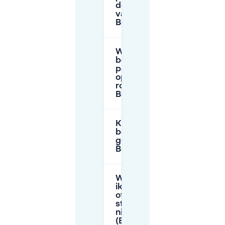
de buurt
van
Bottendaal?
Wat zijn de
betaalde
parkeertijden
op straat
rond
Bottendaal?
Kan ik een
bezoekersparkeervergunn
gebruiken voor iemand die
Bottendaal bezoekt?
Wat moet ik doen als
ik te veel heb betaald
of als de
straatparkeermachine
niet werkt in Nijmegen
(Bottendaal)?