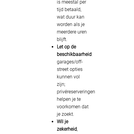
is meestal per
tijd betaald,
wat duur kan
worden als je
meerdere uren
blijft.
Let op de
beschikbaarheid
:
garages/off-
street opties
kunnen vol
zijn;
privéreserveringen
helpen je te
voorkomen dat
je zoekt.
Wil je
zekerheid
,