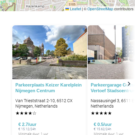
Leaflet
|
©
OpenStreetMap
contributors
Parkeerplaats Keizer Karelplein
Parkeergarage Gues
Nijmegen Centrum
Vertoef Stadscentru
Van Trieststraat 2-10, 6512 CX
Nassausingel 3, 6511 E
Nijmegen, Netherlands
Netherlands
★
★
★
★
☆
★
★
★
★
★
€ 2.7/uur
€ 0.5/uur
€ 15.12/24h
€ 15.62/24h
Minimale duur: 1 uur
Minimale duur: 1 uur