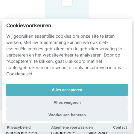
Cookievoorkeuren
Wij gebruiken essentiële cookies om onze site te laten
Populaire
werken. Met uw toestemming kunnen we ook niet-
gebieden
essentiële cookies gebruiken om de gebruikerservaring te
verbeteren en het websiteverkeer te analyseren. Door op
om te
"Accepteren" te klikken, gaat u akkoord met het
parkeren
cookiegebruik van onze website zoals beschreven in ons
in de
Cookiebeleid.
buurt
Alles accepteren
van
Bottendaal
Alles weigeren
Voorkeuren beheren
Nijmegen-centrum
Nijmegen-oud-west
Privacybeleid
Algemene voorwaarden
Contact
Nijmegen-oost
Galgenveld
Nije Veld