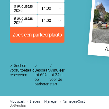
8 augustus
14:00
2026
9 augustus
14:00
2026
Zoek een parkeerplaats
B
✓
Snel en
✓
✓
vooruitbetaald
Bespaar
Annuleer
reserveren
tot 60%
tot 24 u
op
voor de
parkeren
start
Mobypark
Steden
Nijmegen
Nijmegen-Oost
Bottendaal