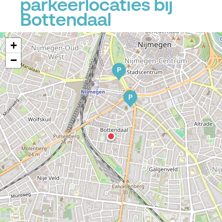
parkeerlocaties bij
Bottendaal
+
−
P
P