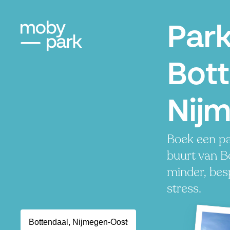
Par
Bott
Nij
Boek een pa
buurt van B
minder, besp
stress.