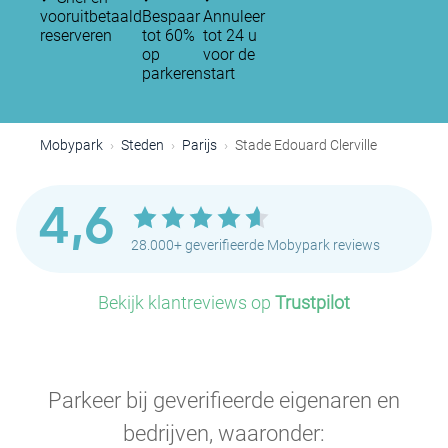
vooruitbetaald
Bespaar
Annuleer
reserveren
tot 60%
tot 24 u
op
voor de
parkeren
start
P
P
P
Mobypark
Steden
Parijs
Stade Edouard Clerville
4,6
28.000+ geverifieerde Mobypark reviews
P
Bekijk klantreviews op
Trustpilot
Parkeer bij geverifieerde eigenaren en
bedrijven, waaronder: