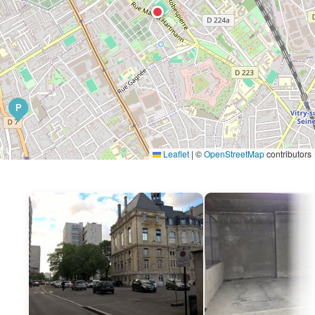
P
Leaflet
|
©
OpenStreetMap
contributors
P