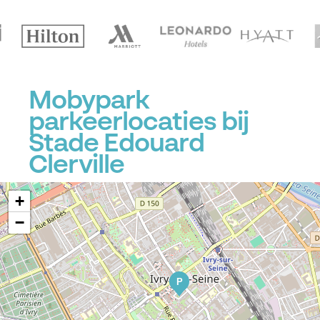
Mobypark
parkeerlocaties bij
Stade Edouard
Clerville
+
−
P