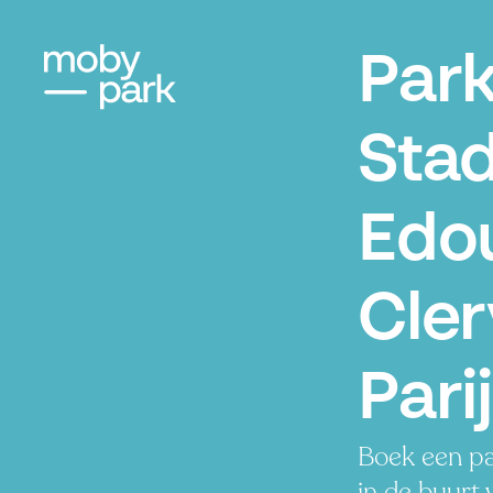
Par
Sta
Edo
Clerv
Pari
Boek een pa
in de buurt