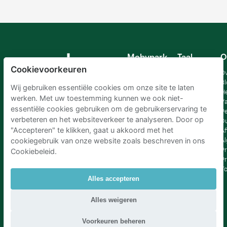
Mobypark
Taal
O
B.V.
Cookievoorkeuren
Duits
Ov
Engels
Bl
Wij gebruiken essentiële cookies om onze site te laten
Spaans
H
werken. Met uw toestemming kunnen we ook niet-
Frankrijk
Va
essentiële cookies gebruiken om de gebruikerservaring te
Italiaans
Pe
verbeteren en het websiteverkeer te analyseren. Door op
Nederlands
D
"Accepteren" te klikken, gaat u akkoord met het
Af
A
cookiegebruik van onze website zoals beschreven in ons
Pr
Cookiebeleid.
Pr
T
Alles accepteren
Parkeren Schiphol
|
Parkeren Amsterdam
|
Alles weigeren
Parkeren RAI Amsterdam P+R
|
Parkeren Brussel
|
Parkeren Den Haag
|
Parkeren Rotterdam
Voorkeuren beheren