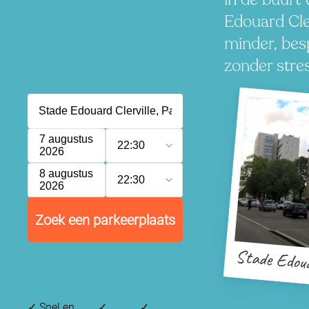
Edouard Cler
minder, besp
zonder stres
7 augustus
22:30
2026
8 augustus
22:30
2026
Zoek een parkeerplaats
Stade Edouar
✓
Snel en
✓
✓