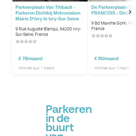
Parkeerplaats Van Thibault -
De Parkeerplaats Va
Parkeren Dichtbij Metrostation
FRANCOIS - Dichtbij
Mairie D'Ivry In Ivry-Sur-Seine
9 Bd Maxime Gorki, 94800
France
9 Rue Auguste Blanqui, 94200 Ivry-
Sur-Seine, France
☆
☆
☆
☆
☆
☆
☆
☆
☆
☆
€ 78/maand
€ 85/maand
Minimale duur: 1 maand
Minimale duur: 1 maand
Parkeren
in de
buurt